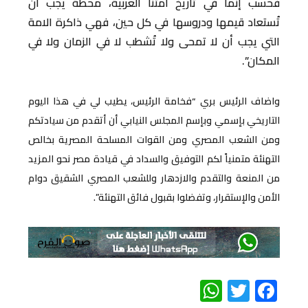
فحسب إنما في تاريخ أمتنا العربية، محطة يجب ان
تُستعاد قيمها ودروسها في كل حين، فهي ذاكرة الامة
التي يجب أن لا تمحى ولا تُشطب لا في الزمان ولا في
المكان”.
واضاف الرئيس بري “فخامة الرئيس، يطيب لي في هذا اليوم
التاريخي بإسمي وبإسم المجلس النيابي أن أتقدم من سيادتكم
ومن الشعب المصري ومن القوات المسلحة المصرية بخالص
التهنئة متمنياً لكم التوفيق والسداد في قيادة مصر نحو المزيد
من المنعة والتقدم والازدهار وللشعب المصري الشقيق دوام
الأمن والإستقرار، وتفضلوا بقبول فائق التهنئة”.
WhatsApp
Twitter
Facebook