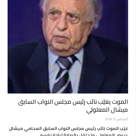
الموت يغيّب نائب رئيس مجلس النواب السابق
ميشال المعلولي
أغسطس 5, 2026
غيّب الموت نائب رئيس مجلس النواب السابق المحامي ميشال
عيسى المعلولي، ويُحتفل بالصلاة لراحة نفسه…