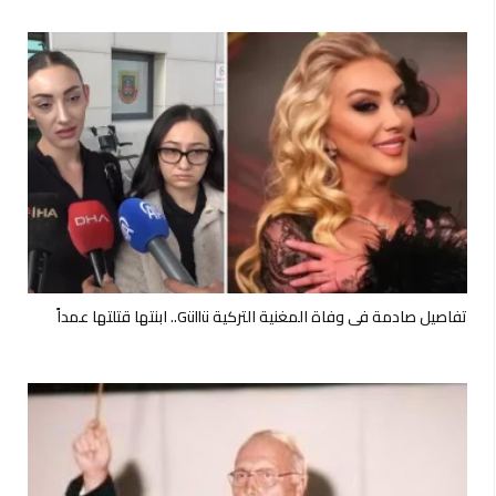
تفاصيل صادمة في وفاة المغنية التركية Güllü.. ابنتها قتلتها عمداً