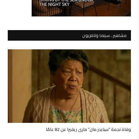
مشاهير.. سينما وتلفزيون
وفاة نجمة “سبايدر مان” ماري ريفيرا عن 82 عامًا