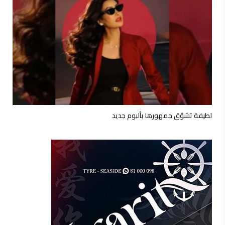
لطيفة تشوّق جمهورها بألبوم جديد