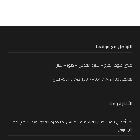
للتواصل مع موقعنا
مبنى صوت الفرح – شارع القدس – صور – لبنان
هاتف : 130 742 7 961+ / 139 742 7 961+ لبنان
الأكثر قراءة
بدء أعمال تزفيت جسر القاسمية.. خريس: ما دمّره العدو نعيد بناءه بإرادة
الجنوبيين