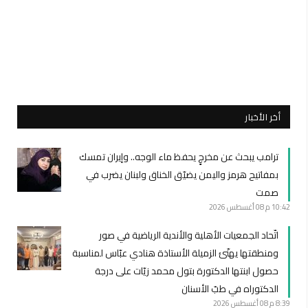
أخر الأخبار
ترامب يبحث عن مخرجٍ يحفظ ماء الوجه.. وإيران تمسك
بمفاتيح هرمز واليمن يضيّق الخناق ولبنان يضرب في
صمت
10:42 م
08 أغسطس 2026
اتّحاد الجمعيات الأهلية والأندية الرياضية في صور
ومنطقتها يهنّئ الزميلة الأستاذة هنادي عبّاس لمناسبة
حصول ابنتها الدكتورة بتول محمد زيّات على درجة
الدكتوراه في طبّ الأسنان
8:39 م
08 أغسطس 2026