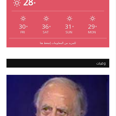
28
°
30
36
31
29
°
°
°
°
FRI
SAT
SUN
MON
للمزيد من المعلومات إضغط هنا
وفيات