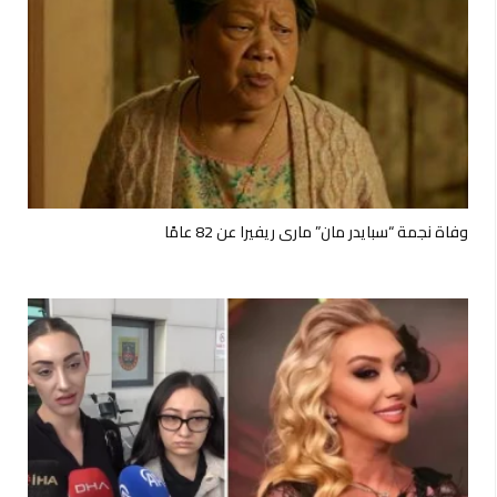
وفاة نجمة “سبايدر مان” ماري ريفيرا عن 82 عامًا