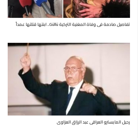
تفاصيل صادمة في وفاة المغنية التركية Güllü.. ابنتها قتلتها عمداً
رحيل المايسترو العراقي عبد الرزاق العزاوي