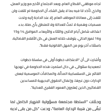
تجاه موظفي القطاع العام، وبعد الاجتماع الأخير مع وزير العمل،
والذي تأكد لنا فيه بما لا يقبل الشك، أن الحكومة لم تلتفت ولن
تلتفت إلى معاناة الموظف العام، إلا عند الحاجة إليه وتحت
مسميات وهمية لا تمتّ للعدالة ولا للمنطق بأي صلة، بدء
اعتكاف شامل أيام الاثنين والثلثاء والأربعاء، الموافق 14 و15
و16 تموز الحالي، يتوقف خلاله العمل في كل الأقلام القضائية،
باستثناء آخر يوم من المهل القانونية فقط”.
وأشارت الى أن “الاعتكاف خطوة أولى في سلسلة خطوات
تصعيدية ستتوالى، في حال استمرت هذه الحكومة في نهجها
القائم على الاستنسابية المذلّة، والمكافآت الموسمية لبعض
الإدارات دون غيرها، وإغفال الحقوق البديهية للمساعدين
القضائيين الذين يُعتبرون العمود الفقري للعدلية”.
وحمّلت “السلطة مجتمعة مسؤولية الانهيار الكامل لما
تبقّى من هيبة الإدارة العامة”، ودعت “كل من بقي لديه