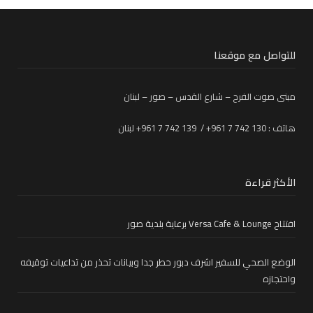
للتواصل مع موقعنا
مبنى صوت الفرح – شارع القدس – صور – لبنان
هاتف : 130 742 7 961+ / 139 742 7 961+ لبنان
الأكثر قراءة
افتتاح Versa Cafe & Lounge برعاية بلدية صور
الوضع الصحي للسفير اشرف دبور خطر جدا وبيانات تحذر من تداعيات توقيفه
واحتجازه