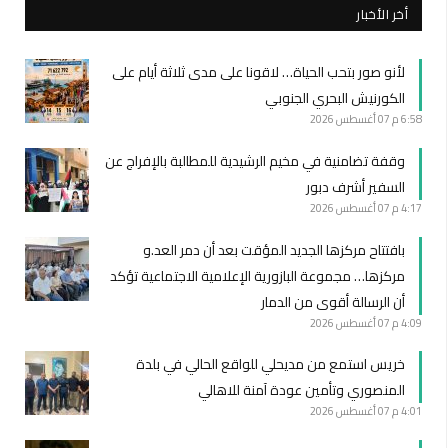
أخر الأخبار
لأنو صور بتحب الحياة… لاقونا على مدى ثلاثة أيام على
الكورنيش البحري الجنوبي
6:58 م
07 أغسطس 2026
وقفة تضامنية في مخيم الرشيدية للمطالبة بالإفراج عن
السفير أشرف دبور
4:17 م
07 أغسطس 2026
بافتتاح مركزها الجديد المؤقت بعد أن دمر العد.و
مركزها… مجموعة البازورية الإعلامية الاجتماعية تؤكد
أن الرسالة أقوى من الدمار
4:09 م
07 أغسطس 2026
خريس استمع من مديحلي للواقع الحالي في بلدة
المنصوري وتأمين عودة آمنة للاهالي
4:01 م
07 أغسطس 2026