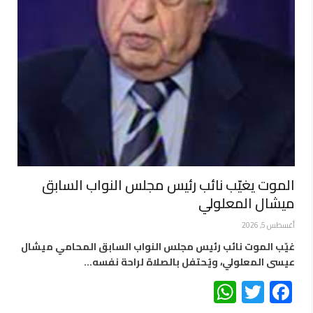
الموت يغيّب نائب رئيس مجلس النواب السابق
ميشال المعلولي
أغسطس 5, 2026
غيّب الموت نائب رئيس مجلس النواب السابق المحامي ميشال
عيسى المعلولي، ويُحتفل بالصلاة لراحة نفسه…
WhatsApp
Twitter
Facebook