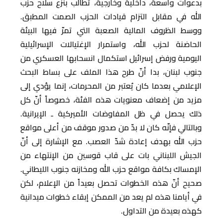
بدعوات واسعة، داخلية وخارجية، تطالب بنزع سلاح حزب
الله في مقابل التزام قيادات الحزب الصمت المطبق.
ووسط الظروف المالية الصعبة التي تمرّ فيها البيئة
الحاضنة لحزب الله، واستمرار الإغتيالات الإسرائيلية
اليومية ورفض إسرائيل استكمال انسحابها العسكري من
جنوب لبنان، بدا أنّ طرح هذا الملف على بساط البحث
الإعلامي بعدما كان يُعتبر من المحرمات، إنما يؤدي إلى
مزيد من إضعاف معنويات هذه الفئة، خصوصاً أنّ كل
ذلك يحصل في ظل المفاوضات الأميركية ـ الإيرانية.
وبالتالي فإنّه كان لا بدّ من صدور موقف من أعلى مواقع
حزب الله بهدف إعادة شدّ العصب. مع الإشارة إلى أنّ
الجيش اللبناني بات على قاب قوسين من الإنتهاء من
الإمساك بكافة مواقع حزب الله ومخازنه جنوب الليطاني.
صحيح أنّ هذه الخطوات تحصل بعيداً من الإعلام، لكن
في أيامنا هذه لم يعد من الممكن إبقاء خطوات ميدانية
كهذه بعيدة من التداول.