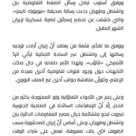
ووفق أسلوب تبادل رسائل الضغط التفاوضية بين
واشنطن وطهران جاءت رسالة صحيفة «نيويورك تايمز»،
والتي كشفت عن تحضير إسرائيل لضربة عسكرية لإيران
الشهر المقبل.
ووفق ما تقدّم، فثمة من يعتقد أنّ إيران أرادت توجيه
رسالتها إلى واشنطن عبر الساحة اللبنانية ليأتي الردّ
الأميركي «تثاؤب». ولهذا الأمر دلالاته في حال صحّت
التكهنات حول وجود قنوات تفاوضية أخرى بعيدة من
الإعلام، وتتولّى مناقشة جوانب أخرى غير الملف النووي.
وعلى رغم من الأجواء التفاؤلية ولو الممزوجة بكثير من
الحذر، إلّا أنّ الإنطباعات السائدة في الضاحية الجنوبية
لبيروت تبدو متشائمة حيال مصير المفاوضات الدائرة بين
واشنطن وطهران، وعلى أساس أنّ إيران المحشورة بسبب
الظروف التي باتت معروفة، تعمل على شراء الوقت