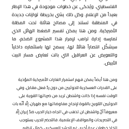
الفلسطيني. ويُحكى عن خطوات موجودة في هذا الإطار
بعيداً من الإعلام. وكل ذلك يشي بخريطة توازنات جديدة
في المنطقة تستند إلى مصالح هائلة تحت المظلة
الأميركية. ومن هنا يمكن تفسير الضغط الهائل الذي
تمارسه إدارة ترامب لإمرار هذا المشروع الضخم، ما
سيشكّل انتصاراً هائلاً لها، يسمح لها باستثماره داخلياً
والتعويض عن العراقيل التي باتت تعترض مسار البيت
الأبيض.
ومن هنا أيضاً يمكن فهم استمرار الغارات الأميركية المؤذية
على القدرات العسكرية للحوثيين من دون ردّ فعل مقابل. وفي
الوقت نفسه إذا كانت واشنطن تريد من ضرباتها القوية على
الحوثيين التلويح بالقوة لإنجاح مفاوضاتها مع طهران، إلّا أنّه بات
معروفاً أنّ واشنطن لن تذهب في اتجاه خيار الحرب ضدّ إيران إلّا
في التصريحات والمواقف الإعلامية. فالتحضر للحرب يستوجب
اتخاذ خطوات عدة أخرى غير الحشد العسكري، كمثل تنظيم