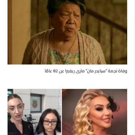
وفاة نجمة “سبايدر مان” ماري ريفيرا عن 82 عامًا