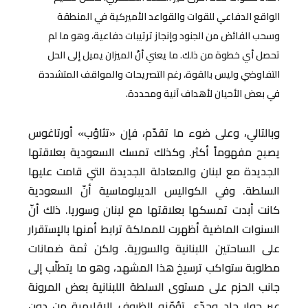
الواقع الدفاعي للقوات والقواعد الأميركية في المنطقة
وسحب الفائض من الجنود وإنجاز ترتيبات دفاعية، وهو ما لم
تحصل أي خطوة من ذلك. ما يعني أنّ الميزان يميل إلى الحل
التفاوضي وليس بالقوة، رغم التصريحات والمواقف المتشددة
في بعض الأحيان لأهداف آنية ومحددة.
وبالتالي، وعلى ضوء ما تقدّم، فإن «تثاؤب» أورتاغوس
يصبح مفهوماً أكثر. وكذلك تمسك السعودية بعلاقتها
الجديدة مع لبنان والمعادلة الجديدة التي قامت عليها
السلطة. وفي الكواليس الديبلوماسية أنّ السعودية
كانت أبدت تمسكها بعلاقتها مع لبنان وسوريا. ذلك أنّ
السنوات الماضية أظهرت للمملكة ترابط أمنها بالإستقرار
على الساحتين اللبنانية والسورية. ولكن ثمة ضمانات
مطلوبة ستواكب ترسيخ هذا المشهد، وهو ما يتطلّب إلى
جانب الحزم على مستوى السلطة اللبنانية بعض المرونة
عبر حوار جاد وجدّي تؤمّنه الظروف الإقليمية من دون