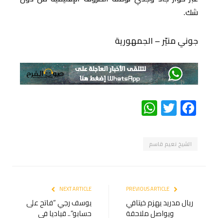
شك.
جوني منيّر – الجمهورية
WhatsApp
Twitter
Facebook
الشيخ نعيم قاسم
NEXT ARTICLE
PREVIOUS ARTICLE
ريال مدريد يهزم خيتافي
يوسف رجي “فاتح على
ويواصل ملاحقة
حسابو”.. قياديا في