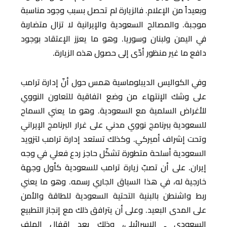
وبعيداً من الإعلام. فالزيارة لم تحصل بسبب وجود مناسبة
موجبة. والمصالح السعودية والإيرانية لا تزال متضاربة
في اليمن ولبنان وسوريا. وهو ما يعزز الإعتقاد بوجود
دافع ما غير منظور أدّى إلى حصول هذه الزيارة.
وفي الكواليس الديبلوماسية همس حول أنّ إدارة ترامب
على وشك الإنتهاء من وضع اتفاقية للتعاون النووي
للأغراض السلمية مع السعودية. وهو ما يعني السماح
للسعودية ببرنامج نووي مدني على غرار البرنامج الإيراني
وتحت إشراف أميركي. وكذلك تستعد إدارة ترامب لتزويد
السعودية أسلحة متطورة تشكّل حاجز ردع فعلي في وجه
إيران. على أن تصبّ زيارة ترامب للسعودية كأول وجهة
خارجية له، في هذا السياق الجاري رسمه. وهو ما يعني
ربط واشنطن بالبنية التحتية السعودية للطاقة والأمن
على المدى البعيد. وعلى أن يترافق ذلك مع إنجاز التطبيع
السعودي ـ الإسرائيلي، وذلك بعد إقفال الملف