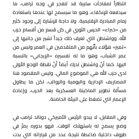
انتظاراً لمفاجآت سلبية قد تنفجر في وجه ترامب، ما
سيدفعه للإنكفاء، وهو ما سيسمح لها عندها باستعادة
زمام المبادرة الإقليمية. ولا حاجة للإشارة إلى وجود كثير
من «خبراء» الحرس الثوري في كل قسم من أقسام حزب
الله. وواشنطن التي تعرف ذلك جيداً تشير من جانبها إلى
«تميز» هؤلاء بأنّهم من المتقدمين في العمر وليس من
عمر الشباب، وهو ما له تفسيره «الإيجابي» بالنسبة
اليها. كما أنّ واشنطن تدرك أيضاً أنّ نقطة الوجع الأولى
لدى حزب الله هي الموضوع المالي. وليس المقصود هنا
المصاريف الإدارية واليومية والرواتب، لكن ما يطاول
مسألة تطوير الماكينة العسكرية بعد الحرب، وإعادة
الإعمار التي تضغط على البيئة الحاضنة.
وفي المقابل، لا يبدو الرئيس الأميركي دونالد ترامب في
وضع يسمح له باستهلاك الوقت. فهو بدوره يمرّ في
ظروف داخلية ضاغطة نتيجة عدد من قراراته التي بدت