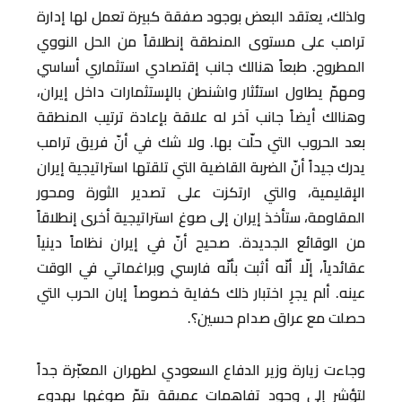
ولذلك، يعتقد البعض بوجود صفقة كبيرة تعمل لها إدارة
ترامب على مستوى المنطقة إنطلاقاً من الحل النووي
المطروح. طبعاً هنالك جانب إقتصادي استثماري أساسي
ومهمّ يطاول استئثار واشنطن بالإستثمارات داخل إيران،
وهنالك أيضاً جانب آخر له علاقة بإعادة ترتيب المنطقة
بعد الحروب التي حلّت بها. ولا شك في أنّ فريق ترامب
يدرك جيداً أنّ الضربة القاضية التي تلقتها استراتيجية إيران
الإقليمية، والتي ارتكزت على تصدير الثورة ومحور
المقاومة، ستأخذ إيران إلى صوغ استراتيجية أخرى إنطلاقاً
من الوقائع الجديدة. صحيح أنّ في إيران نظاماً دينياً
عقائدياً، إلّا أنّه أثبت بأنّه فارسي وبراغماتي في الوقت
عينه. ألم يجرِ اختبار ذلك كفاية خصوصاً إبان الحرب التي
حصلت مع عراق صدام حسين؟.
وجاءت زيارة وزير الدفاع السعودي لطهران المعبّرة جداً
لتؤشر إلى وجود تفاهمات عميقة يتمّ صوغها بهدوء