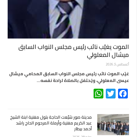
الموت يغيّب نائب رئيس مجلس النواب السابق
ميشال المعلولي
أغسطس 5, 2026
غيّب الموت نائب رئيس مجلس النواب السابق المحامي ميشال
عيسى المعلولي، ويُحتفل بالصلاة لراحة نفسه…
WhatsApp
Twitter
Facebook
مدينة صور شيّعت الحاجة بتول مغنية ابنة الشيخ
عبد الكريم مغنية وأرملة المرحوم الحاج راشد
أحمد بيطار