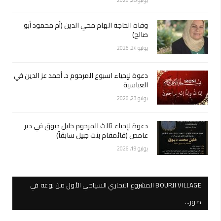
يوليو 28, 2026
وفاة الحاجة الهام محي الدين (أم محمود أبو
صالح)
يوليو 24, 2026
دعوة لإحياء اسبوع المرحوم د. أحمد عز الدين في
العباسية
يوليو 23, 2026
دعوة لإحياء ثالث المرحوم خليل دبوق في دير
عامص (قائمقام بنت جبيل سابقاً)
يوليو 19, 2026
BOURJI VILLAGE المشروع التجاري السياحي الأول من نوعه في
صور…