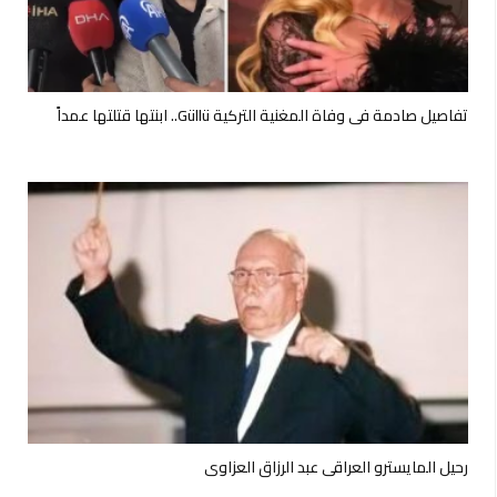
تفاصيل صادمة في وفاة المغنية التركية Güllü.. ابنتها قتلتها عمداً
رحيل المايسترو العراقي عبد الرزاق العزاوي