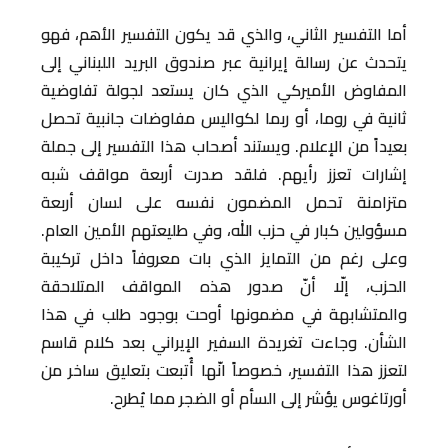
أما التفسير الثاني، والذي قد يكون التفسير الأهم، فهو
يتحدث عن رسالة إيرانية عبر صندوق البريد اللبناني إلى
المفاوض الأميركي الذي كان يستعد لجولة تفاوضية
ثانية في روما، أو ربما لكواليس مفاوضات جانبية تحصل
بعيداً من الإعلام. ويستند أصحاب هذا التفسير إلى جملة
إشارات تعزز رأيهم. فلقد صدرت أربعة مواقف شبه
متزامنة تحمل المضمون نفسه على لسان أربعة
مسؤولين كبار في حزب الله، وفي طليعتهم الأمين العام.
وعلى رغم من التمايز الذي بات معروفاً داخل تركيبة
الحزب، إلّا أنّ صدور هذه المواقف المتلاحقة
والمتشابهة في مضمونها أوحت بوجود طلب في هذا
الشأن. وجاءت تغريدة السفير الإيراني بعد كلام قاسم
لتعزز هذا التفسير، خصوصاً انّها أُتبعت بتعليق ساخر من
أورتاغوس يؤشر إلى السأم أو الضجر مما يُطرح.