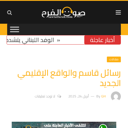
أخبار عاجلة
تخوّف من استمرار تشدّد ومماطلة «اسرائيل»
الوفد اللبناني يتشدد في مس
مقالات
رسائل قاسم والواقع الإقليمي
الجديد
GH
By
أبريل 24, 2025
لا توجد تعليقات