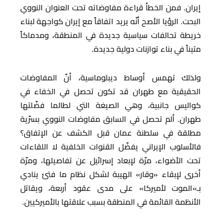
إيران. فمن الخطأ قراءة مفاوضاته تحت العنوان النووي
البحت. الرؤيا الأصح أنّه يريد اتفاقاً مع إيران كواجهة لبناء
خريطة تحالفات سياسية جديدة في المنطقة، ومدماكاً
متيناً في بناء توازنات دولية جديدة.
ولذلك تهمس أوساط ديبلوماسية، أنّ المفاوضات
الحقيقية مع طهران قد تكون تحصل في الخفاء في
كواليس جانبية، وهي الصيغة التي لطالما فضّلتها
طهران. ألم تحصل في السابق مفاوضات النووي بسرّية
مطلقة في سلطنة عمان قبل الكشف عن الإتفاق؟
فالأسلوب الإيراني يفضّل القنوات الخلفية لا اللقاءات
تحت الأضواء، مرّة لإبعاد إسرائيل عن تفاصيلها، ومرّة
أخرى لإبقاء «وقار» الهيبة لشكل نظام ما فتئ ينادي
بـ»الموت لأميركا» على مدى عقود أربعة، ويقاتل
الأنظمة القائمة في المنطقة بسبب علاقتها بالأميركيين.