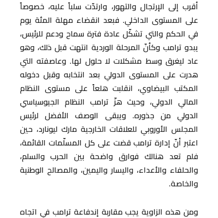
أقرب إلى الإرتجال والتهور، وارتدّت سلباً عليه، خصوصاً
على المستوى الداخلي. فبعد انقضاء مهلة المئة يوم
في الحكم والتي تشكّل عادة فترة سماح ودعم للرئيس،
يبدو ترامب وكأنّ المرحلة الوردية انتهت قبل ذلك، وهو
عاد ليغرق وسط مشكلات لا حلول لها. وعاصفته التي
هدرت على المستوى الدولي بعد انتخابه وقبل دخوله
المكتب البيضاوي، انقلبت هلعاً على مستوى النظام
المالي الدولي، وحيث هزّ ترامب النظام الجيوسياسي
الدولي من جذوره. ويبقى الوصف الأفضل لرئيس
المجلس الأوروبي للعلاقات الخارجية مارك ليونارد، حين
اعتبر أنّ إدارة ترامب قضت على كل المسلّمات القائمة،
فلم تعد هنالك فوارق واضحة بين الحرب والسلم،
والحلفاء والأعداء، واليسار واليمين، والمصالح الوطنية
والخاصة.
ومن هذه الزاوية يجب مقاربة إندفاعة ترامب في اتجاه