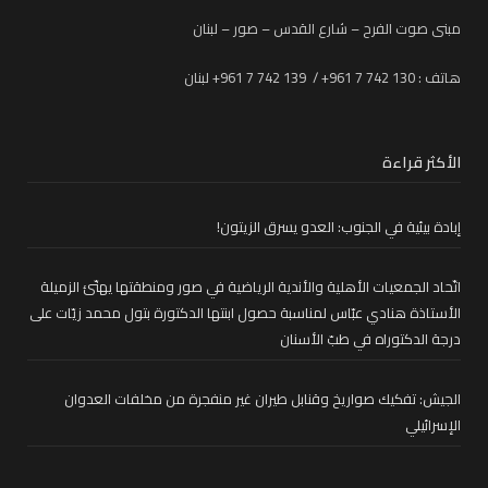
مبنى صوت الفرح – شارع القدس – صور – لبنان
هاتف : 130 742 7 961+ / 139 742 7 961+ لبنان
الأكثر قراءة
إبادة بيئية في الجنوب: العدو يسرق الزيتون!
اتّحاد الجمعيات الأهلية والأندية الرياضية في صور ومنطقتها يهنّئ الزميلة
الأستاذة هنادي عبّاس لمناسبة حصول ابنتها الدكتورة بتول محمد زيّات على
درجة الدكتوراه في طبّ الأسنان
الجيش: تفكيك صواريخ وقنابل طيران غير منفجرة من مخلفات العدوان
الإسرائيلي