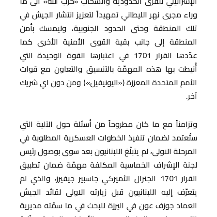
الإسرائيلي للقرى الحدودية وانسحاب «حزب الله» الى ما
وراء مجرى نهر الليطاني تمهيداً لتعزيز انتشار الجيش في
تلك المنطقة وحتى الحدود الجنوبية، وليمسك بأمن
المنطقة إلى جانب بقية القوى الأمنية الأخرى كما
عدّدها القرار 1701 في اعتبارها القوة الوحيدة التي
أُنيطت بها هذه المهمّة بالتنسيق والتعاون مع قوات
الأمم المتحدة المعززة («اليونيفيل») ومن دون اي شريك
آخر.
وتزامناً مع ما كان مطروحاً من أسئلة حول الآلية التي
ستُعتمد لضمان تنفيذ الخطوات العسكرية المطلوبة في
المرحلة الاولى، لم يتبلّغ اللبنانيون بعد سوى بوصول رئيس
لجنة الإشراف الخماسية المكلفة مهمّة ضمان تطبيق
القرار 1701 الجنرال الأميركي جاسبير جيفيرز، والذي لم
يتعرّف إليه اللبنانيون قبل زيارته الاولى لقائد الجيش
العماد جوزف عون في اليرزة للبحث في ما سمّته مديرية