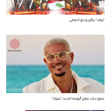
“بياف” يكرّم وديع الصافي
عمرو دياب يطرح ألبومه الجديد “حبيتِك”