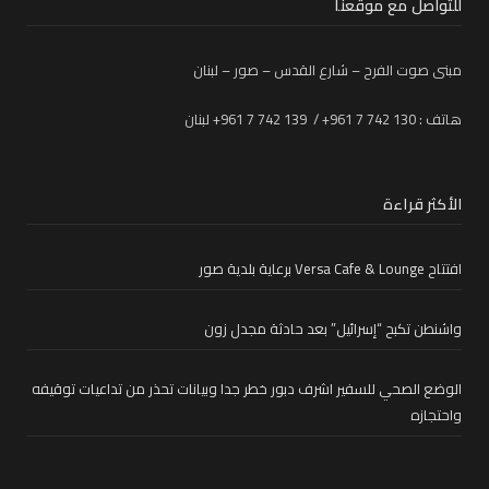
للتواصل مع موقعنا
مبنى صوت الفرح – شارع القدس – صور – لبنان
هاتف : 130 742 7 961+ / 139 742 7 961+ لبنان
الأكثر قراءة
افتتاح Versa Cafe & Lounge برعاية بلدية صور
واشنطن تكبح “إسرائيل” بعد حادثة مجدل زون
الوضع الصحي للسفير اشرف دبور خطر جدا وبيانات تحذر من تداعيات توقيفه
واحتجازه