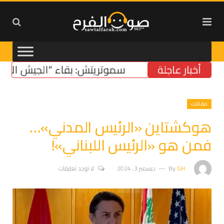
أخبار عاجلة
سموتريتش: بقاء “الجيش الإسرائيلي
مقالات
هوكشتاين «الرئيس المدني»…
فمن هو «الرئيس اللبناني»!
GH
By
ديسمبر 3, 2024
لا توجد تعليقات