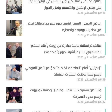
إطلاق “ملتقى معاً.. من اجل الانسان في لبنان”: تأكيد
على رفض الإحتلال والتقسيم وتعزيز الحوار
9:13 م
06 أغسطس 2026
الوضع الصحي للسفير اشرف دبور خطر جدا وبيانات تحذر
من تداعيات توقيفه واحتجازه
8:07 م
06 أغسطس 2026
مناشدة إنسانية عاجلة صادرة عن زوجة وأبناء السفير
الفلسطيني السابق أشرف دبور (أبو محمد)
8:06 م
06 أغسطس 2026
“إسرائيل” أمام “العاصفة الكاملة”: مؤتمر الأمن القومي
يرسم سيناريوهات السنوات المقبلة
6:38 م
06 أغسطس 2026
واشنطن تستنزف ترسانتها… وطهران وصنعاء وبيروت
ترسم حدود المعركة
6:32 م
06 أغسطس 2026