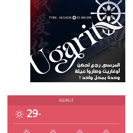
BEIRUT
29
°