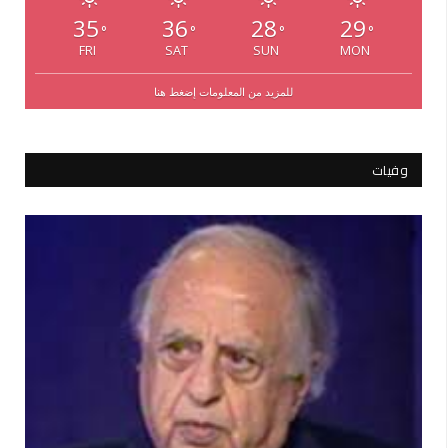
35
36
28
29
°
°
°
°
FRI
SAT
SUN
MON
للمزيد من المعلومات إضغط هنا
وفيات