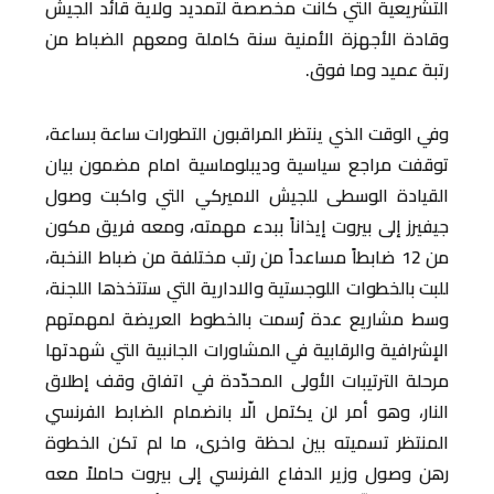
التشريعية التي كانت مخصصة لتمديد ولاية قائد الجيش
وقادة الأجهزة الأمنية سنة كاملة ومعهم الضباط من
رتبة عميد وما فوق.
وفي الوقت الذي ينتظر المراقبون التطورات ساعة بساعة،
توقفت مراجع سياسية وديبلوماسية امام مضمون بيان
القيادة الوسطى للجيش الاميركي التي واكبت وصول
جيفيرز إلى بيروت إيذاناً ببدء مهمته، ومعه فريق مكون
من 12 ضابطاً مساعداً من رتب مختلفة من ضباط النخبة،
للبت بالخطوات اللوجستية والادارية التي ستتخذها اللجنة،
وسط مشاريع عدة رُسمت بالخطوط العريضة لمهمتهم
الإشرافية والرقابية في المشاورات الجانبية التي شهدتها
مرحلة الترتيبات الأولى المحدّدة في اتفاق وقف إطلاق
النار، وهو أمر لن يكتمل الّا بانضمام الضابط الفرنسي
المنتظر تسميته بين لحظة واخرى، ما لم تكن الخطوة
رهن وصول وزير الدفاع الفرنسي إلى بيروت حاملاً معه