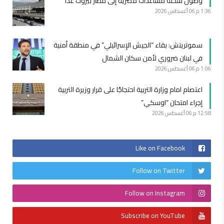
وصول شحنة مساعدات مصرية إلى مطار بيروت غدا
1:36 م
06 أغسطس 2026
سموتريتش: بقاء “الجيش الإسرائيلي” في منطقة أمنية
في لبنان ضروري لأمن سكان الشمال
1:06 م
06 أغسطس 2026
اعتصام امام وزارة التربية احتجاجًا على قرار وزيرة التربية
إجراء امتحان “اوسكي”
12:58 م
06 أغسطس 2026
Like on Facebook
Follow on Twitter
Follow on Instagram
Subscribe on YouTube