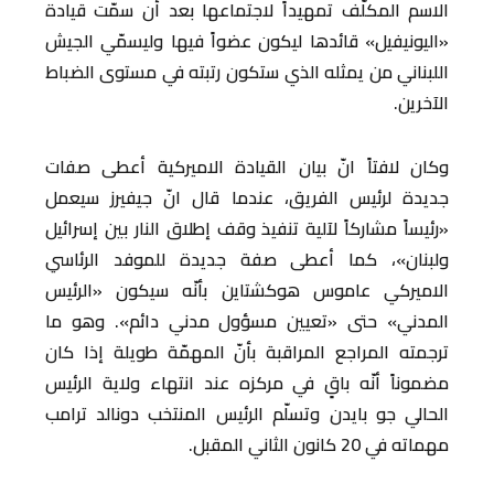
الاسم المكلّف تمهيداً لاجتماعها بعد أن سمّت قيادة
«اليونيفيل» قائدها ليكون عضواً فيها وليسمّي الجيش
اللبناني من يمثله الذي ستكون رتبته في مستوى الضباط
الآخرين.
وكان لافتاً انّ بيان القيادة الاميركية أعطى صفات
جديدة لرئيس الفريق، عندما قال انّ جيفيرز سيعمل
«رئيساً مشاركاً لآلية تنفيذ وقف إطلاق النار بين إسرائيل
ولبنان»، كما أعطى صفة جديدة للموفد الرئاسي
الاميركي عاموس هوكشتاين بأنّه سيكون «الرئيس
المدني» حتى «تعيين مسؤول مدني دائم». وهو ما
ترجمته المراجع المراقبة بأنّ المهمّة طويلة إذا كان
مضموناً أنّه باقٍ في مركزه عند انتهاء ولاية الرئيس
الحالي جو بايدن وتسلّم الرئيس المنتخب دونالد ترامب
مهماته في 20 كانون الثاني المقبل.