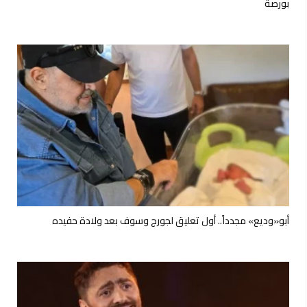
بورصة
أبو«وديع» مجدداً.. أول تعليق لجورج وسوف بعد ولادة حفيده