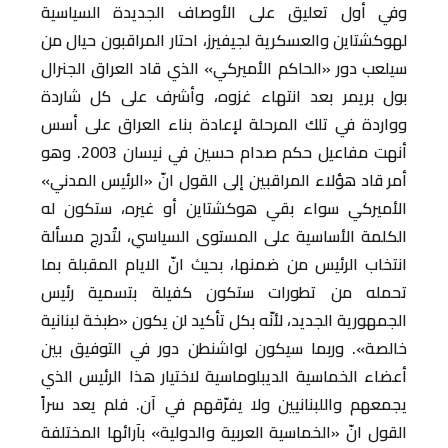
وفي أول تعليق على الأوصاف الجديدة السياسية
لهوكشتاين والعسكرية لجيفيرز، احتار المراقبون حيال من
سيلعب دور «الحاكم الأميركي» الذي قاد العراق الجنرال
بول بريمر بعد انتهاء غزوه، وأشرف على كل شاردة
وواردة في تلك المرحلة لإعادة بناء العراق على أسس
أنهت مفاعيل حكم صدام حسين في نيسان 2003. وهو
أمر قاد هؤلاء المراقبين إلى القول انّ «الرئيس المدني»
الأميركي سواء بقي هوكشتاين أو غيره، ستكون له
الكلمة الأساسية على المستوى السياسي، لتُدرج مسألة
انتخاب الرئيس من ضمنها، بحيث انّ الايام المقبلة بما
تحمله من تطورات ستكون كفيلة بتسمية رئيس
الجمهورية الجديد، لأنّه بكل تأكيد لن يكون «طبخة لبنانية
خالصة». وربما سيكون لواشنطن دور في التوفيق بين
أعضاء الخماسية الديبلوماسية لاختيار هذا الرئيس الذي
يجمعهم واللبنانيين ولا يفرّقهم في آن. فلم يعد سراً
القول انّ «الخماسية العربية والدولية» بآرائها المختلفة