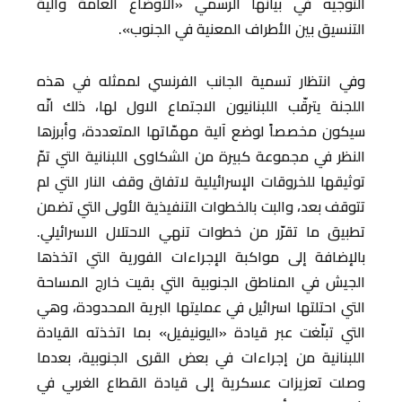
التوجيه في بيانها الرسمي «الأوضاع العامة وآلية
التنسيق بين الأطراف المعنية في الجنوب».
وفي انتظار تسمية الجانب الفرنسي لممثله في هذه
اللجنة يترقّب اللبنانيون الاجتماع الاول لها، ذلك انّه
سيكون مخصصاً لوضع آلية مهمّاتها المتعددة، وأبرزها
النظر في مجموعة كبيرة من الشكاوى اللبنانية التي تمّ
توثيقها للخروقات الإسرائيلية لاتفاق وقف النار التي لم
تتوقف بعد، والبت بالخطوات التنفيذية الأولى التي تضمن
تطبيق ما تقرّر من خطوات تنهي الاحتلال الاسرائيلي.
بالإضافة إلى مواكبة الإجراءات الفورية التي اتخذها
الجيش في المناطق الجنوبية التي بقيت خارج المساحة
التي احتلتها اسرائيل في عمليتها البرية المحدودة، وهي
التي تبلّغت عبر قيادة «اليونيفيل» بما اتخذته القيادة
اللبنانية من إجراءات في بعض القرى الجنوبية، بعدما
وصلت تعزيزات عسكرية إلى قيادة القطاع الغربي في