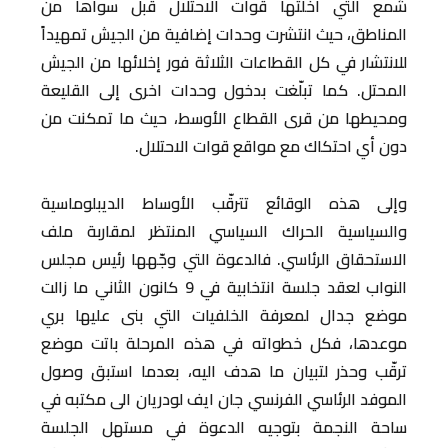
شمع التي أخلتها قوات الاحتلال قبل سواها من
المناطق، حيث انتشرت وحدات إضافية من الجيش تمهيداً
للانتشار في كل القطاعات الثلاثة فور إخلائها من الجيش
المحتل. كما تبلّغت بدخول وحدات اخرى إلى القليعة
ومحيطها من قرى القطاع الأوسط، حيث ما تمكنت من
دون أي احتكاك مع مواقع قوات الاحتلال.
وإلى هذه الوقائع تترقّب الأوساط الديبلوماسية
والسياسية الحراك السياسي المنتظر لمقاربة ملف
الاستحقاق الرئاسي. فالدعوة التي وجّهها رئيس مجلس
النواب لعقد جلسة انتخابية في 9 كانون الثاني ما زالت
موضع جدال لمعرفة الخلفيات التي بنى عليها بري
موعدها، فكل خطواته في هذه المرحلة باتت موضع
ترقّب وحذر لتبيان ما هدف اليه، بعدما استبق وصول
الموفد الرئاسي الفرنسي جان ايف لودريان الى مكتبه في
ساحة النجمة بتوجيه الدعوة في مستهل الجلسة