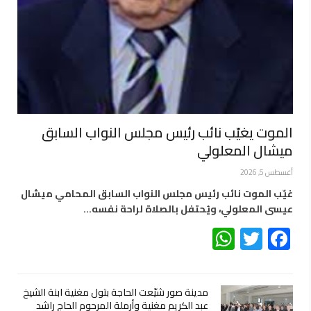
الموت يغيّب نائب رئيس مجلس النواب السابق
ميشال المعلولي
أغسطس 5, 2026
غيّب الموت نائب رئيس مجلس النواب السابق المحامي ميشال
عيسى المعلولي، ويُحتفل بالصلاة لراحة نفسه…
WhatsApp
Twitter
Facebook
مدينة صور شيّعت الحاجة بتول مغنية ابنة الشيخ
عبد الكريم مغنية وأرملة المرحوم الحاج راشد