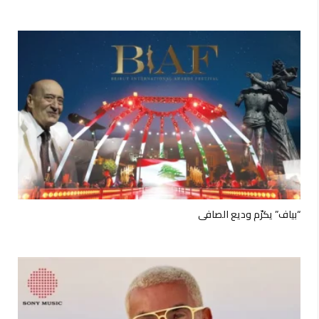
“بياف” يكرّم وديع الصافي