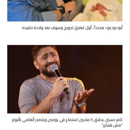
أبو«وديع» مجدداً.. أول تعليق لجورج وسوف بعد ولادة حفيده
تامر حسني يحقق 5 ملايين استماع في يومين ويتصدر أنغامي بألبوم
“مش هتكرر”