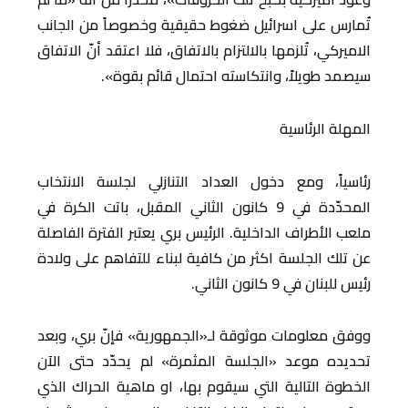
تُمارس على اسرائيل ضغوط حقيقية وخصوصاً من الجانب
الاميركي، تُلزمها بالالتزام بالاتفاق، فلا اعتقد أنّ الاتفاق
سيصمد طويلاً، وانتكاسته احتمال قائم بقوة».
المهلة الرئاسية
رئاسياً، ومع دخول العداد التنازلي لجلسة الانتخاب
المحدّدة في 9 كانون الثاني المقبل، باتت الكرة في
ملعب الأطراف الداخلية. الرئيس بري يعتبر الفترة الفاصلة
عن تلك الجلسة اكثر من كافية لبناء للتفاهم على ولادة
رئيس للبنان في 9 كانون الثاني.
ووفق معلومات موثوقة لـ«الجمهورية» فإنّ بري، وبعد
تحديده موعد «الجلسة المثمرة» لم يحدّد حتى الآن
الخطوة التالية التي سيقوم بها، او ماهية الحراك الذي