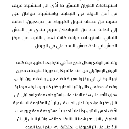
استهدافات الطيران المسيّر، ما أدّى الى استشهاد عريف
في أمن الدولة في النبطية، واستشهاد مواطن على
مقربة من محطة تحويل الكهرباء في مرجعيون، اضافة
إلى اصابة عدد من المواطنين بينهم جندي في الجيش
اللبناني، باستهداف جرافة كانت تعمل بالقرب من مركز
الجيش في بلدة حوش السيد علي في الهرمل.
وتفاقم الوضع بشكل خطير جداً في فترة بعد الظهر، حيث كثف
الجيش الإسرائيلي من اعتداءاته بغارات جوية استهدفت مجرى
نهر الليطاني في برغز والسريرة قضاء جزين وبلدة مارون الراس،
وقصف مدفعي طال راشيا الفخار وكفر كلا وبيت ليف، فيما ردّ
«حزب الله» على هذه الاعتداءات باستهداف موقع اسرائيلي في
تلال كفر شوبا، حيث اعلن الحزب في بيان أنّ المقاومة الاسلامية
نفّذت امس الاثنين، رداً اولياً تحذيرياً، مستهدفة موقع رويسات
العلم في تلال كفر شوبا اللبنانية المحتلة». واشار البيان إلى انّ
الردّ جاء على إثر الخروقات المتكرّرة التي يبادر اليها العدو