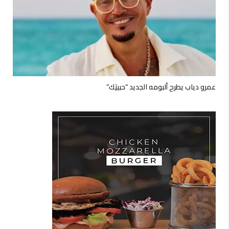
عمرو دياب يطرح ألبومه الجديد “حبيتِك”