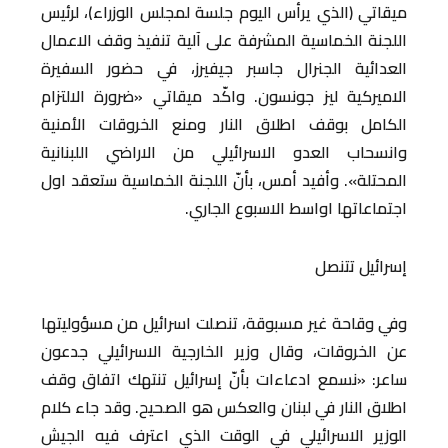
ميقاتي (الذي يرأس اليوم جلسة لمجلس الوزراء)، لرئيس
اللجنة الخماسية المشرفة على آلية تنفيذ وقف الاعمال
العدائية الجنرال جاسبر جيفيرز، في حضور السفيرة
الاميركية ليز جونسون. واكّد ميقاتي «ضرورة الالتزام
الكامل بوقف اطلاق النار ومنع الخروقات الأمنية
وانسحاب العدو الاسرائيلي من الاراضي اللبنانية
المحتلة». وأفيد أمس، بأنّ اللجنة الخماسية ستعقد اول
اجتماعاتها اواسط الاسبوع الجاري.
إسرائيل تتنصل
وفي وقاحة غير مسبوقة، تنصلت اسرائيل من مسؤوليتها
عن الخروقات، وقال وزير الخارجية الاسرائيلي جدعون
ساعر: «نسمع ادعاءات بأنّ إسرائيل تنتهك اتفاق وقف
اطلاق النار في لبنان والعكس هو الصحيح. وقد جاء كلام
الوزير الاسرائيلي في الوقت الذي اعترف فيه الجيش