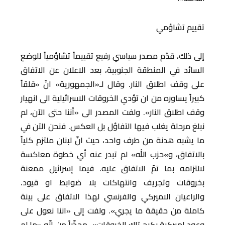
تقييم تشاؤمي
إلى ذلك، قدّم مصدر سياسي رفيع تقييماً تشاؤمياً للوضع
السائد في المنطقة الجنوبية، بعد الاعلان عن الاتفاق
على وقف اطلاق النار. وقال لـ«الجمهورية» انّ «قلقاً
كبيراً يساوره من ان تؤدي الخروقات الاسرائيلية الى انهيار
وقف اطلاق النار». ولفت المصدر الى «أننا حتى الآن، لم
نبلغ مرحلة يغلب فيها التفاؤل بل العكس. فنحن الآن في
ما يشبه هدنة من طرف واحد، حيث انّ لبنان ملتزم كلياً
بالاتفاق، و»حزب الله» لم تبدر عنه أي خطوة معاكسة
لالتزامه بما تمّ الاتفاق عليه. فيما إسرائيل ممعنة
بخروقات وتجريف وانتهاكات بلا ضوابط او قيود.
والراعيان الاميركي والفرنسي لهذا الاتفاق على بينة
كاملة من حقيقة ما يجري». ولفت إلى «اننا نعول على
وعود اميركية بكبح تلك الخروقات»، محذّراً من انّه «ما لم