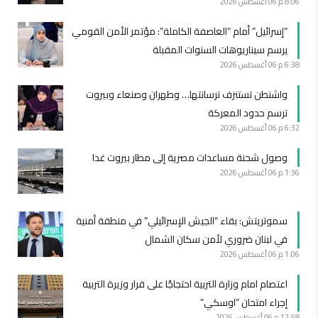
8:06 م
06 أغسطس 2026
“إسرائيل” أمام “العاصفة الكاملة”: مؤتمر الأمن القومي
يرسم سيناريوهات السنوات المقبلة
6:38 م
06 أغسطس 2026
واشنطن تستنزف ترسانتها… وطهران وصنعاء وبيروت
ترسم حدود المعركة
6:32 م
06 أغسطس 2026
وصول شحنة مساعدات مصرية إلى مطار بيروت غدا
1:36 م
06 أغسطس 2026
سموتريتش: بقاء “الجيش الإسرائيلي” في منطقة أمنية
في لبنان ضروري لأمن سكان الشمال
1:06 م
06 أغسطس 2026
اعتصام امام وزارة التربية احتجاجًا على قرار وزيرة التربية
إجراء امتحان “اوسكي”
12:58 م
06 أغسطس 2026