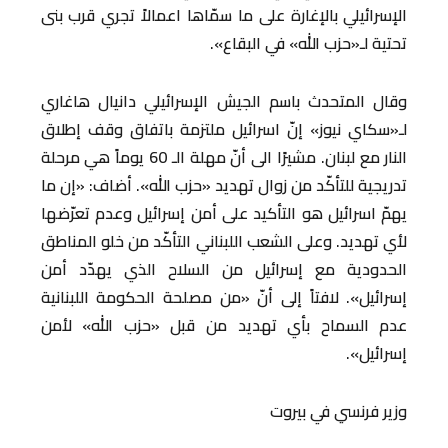
الإسرائيلي بالإغارة على ما سمّاها اعمالاً تجري قرب بنى
تحتية لـ«حزب الله» في البقاع».
وقال المتحدث باسم الجيش الإسرائيلي دانيال هاغاري
لـ«سكاي نيوز» إنّ اسرائيل ملتزمة باتفاق وقف إطلاق
النار مع لبنان. مشيرًا الى أنّ مهلة الـ 60 يوماً هي مرحلة
تدريجية للتأكّد من زوال تهديد «حزب الله». أضاف: «إن ما
يهمّ اسرائيل هو التأكيد على أمن إسرائيل وعدم تعرّضها
لأي تهديد. وعلى الشعب اللبناني التأكّد من خلو المناطق
الحدودية مع إسرائيل من السلاح الذي يهدّد أمن
إسرائيل». لافتاً إلى أنّ «من مصلحة الحكومة اللبنانية
عدم السماح بأي تهديد من قبل «حزب الله» لأمن
إسرائيل».
وزير فرنسي في بيروت