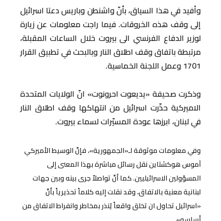
وأفيد في هذا السياق، بأنّ واشنطن وباريس دعتا اسرائيل
إلى وقف هذه الخروقات. فيما راجت معلومات عن زيارة
لوزير الدفاع الفرنسي الى بيروت خلال الساعات المقبلة،
مرتبطة باتفاق وقف اطلاق النار وبالبحث في تطبيق القرار
1701 وعمل اللجنة الخماسية.
وذكرت صحيفة «يديعوت احرونوت» انّ الولايات المتحدة
الاميركية حذّرت اسرائيل من انتهاكها وقف اطلاق النار
في لبنان، ابرزها عودة المسيّرات لسماء بيروت.
وفي معلومات موثوقة لـ«الجمهورية»، فإنّ الوسيط الأميركي
آموس هوكشتاين نقل رسائل مباشرة بهذا المعنى إلى
المسؤولين الاسرائيليين. كما أنّ تواصلاً جرى بينه وبين جهات
لبنانية معنية بالاتفاق، وقد نقلت إليه كلاماً تحذيرياً بأنّ
«اسرائيل تحاول ان تخلق واقعاً يُنذر بمخاطر وانفراط الاتفاق من
أساسه».