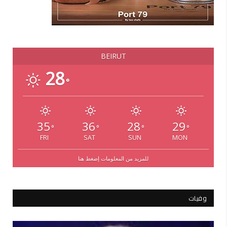
BEIRUT
28
°
35
36
28
29
°
°
°
°
FRI
SAT
SUN
MON
للمزيد من المعلومات إضغط هنا
وفيات