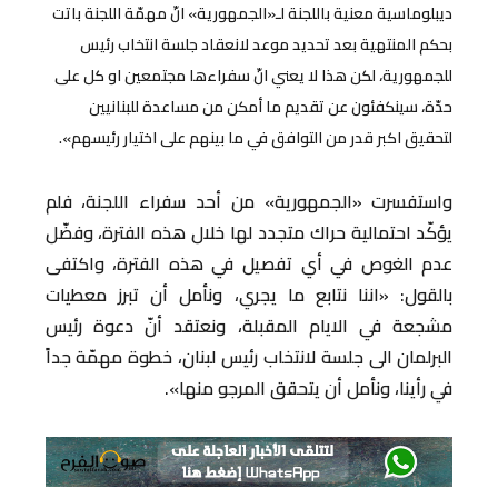
ديبلوماسية معنية باللجنة لـ«الجمهورية» انّ مهمّة اللجنة باتت
بحكم المنتهية بعد تحديد موعد لانعقاد جلسة انتخاب رئيس
للجمهورية، لكن هذا لا يعني انّ سفراءها مجتمعين او كل على
حدّة، سينكفئون عن تقديم ما أمكن من مساعدة للبنانيين
لتحقيق اكبر قدر من التوافق في ما بينهم على اختيار رئيسهم».
واستفسرت «الجمهورية» من أحد سفراء اللجنة، فلم
يؤكّد احتمالية حراك متجدد لها خلال هذه الفترة، وفضّل
عدم الغوص في أي تفصيل في هذه الفترة، واكتفى
بالقول: «اننا نتابع ما يجري، ونأمل أن تبرز معطيات
مشجعة في الايام المقبلة، ونعتقد أنّ دعوة رئيس
البرلمان الى جلسة لانتخاب رئيس لبنان، خطوة مهمّة جداً
في رأينا، ونأمل أن يتحقق المرجو منها».