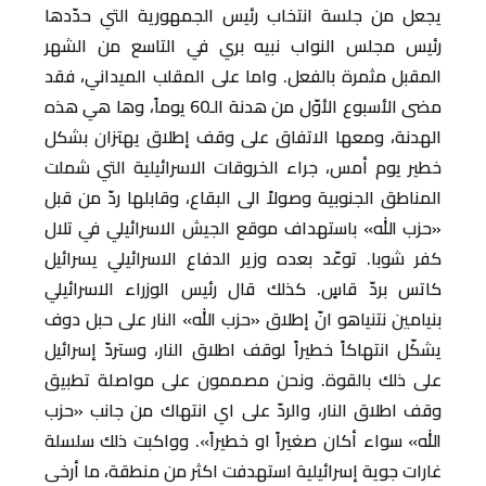
يجعل من جلسة انتخاب رئيس الجمهورية التي حدّدها
رئيس مجلس النواب نبيه بري في التاسع من الشهر
المقبل مثمرة بالفعل. واما على المقلب الميداني، فقد
مضى الأسبوع الأوّل من هدنة الـ60 يوماً، وها هي هذه
الهدنة، ومعها الاتفاق على وقف إطلاق يهتزان بشكل
خطير يوم أمس، جراء الخروقات الاسرائيلية التي شملت
المناطق الجنوبية وصولاً الى البقاع، وقابلها ردّ من قبل
«حزب الله» باستهداف موقع الجيش الاسرائيلي في تلال
كفر شوبا. توعّد بعده وزير الدفاع الاسرائيلي يسرائيل
كاتس بردّ قاسٍ. كذلك قال رئيس الوزراء الاسرائيلي
بنيامين نتنياهو انّ إطلاق «حزب الله» النار على حبل دوف
يشكّل انتهاكاً خطيراً لوقف اطلاق النار، وستردّ إسرائيل
على ذلك بالقوة. ونحن مصممون على مواصلة تطبيق
وقف اطلاق النار، والردّ على اي انتهاك من جانب «حزب
الله» سواء أكان صغيراً او خطيراً». وواكبت ذلك سلسلة
غارات جوية إسرائيلية استهدفت اكثر من منطقة، ما أرخى