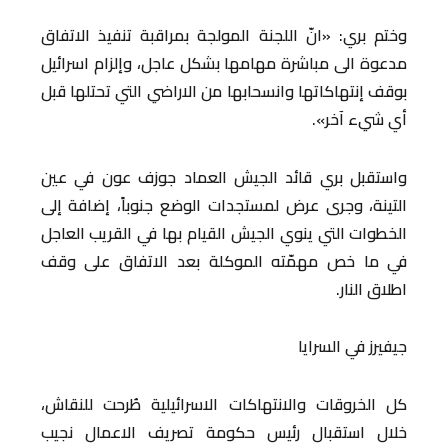
وختم بري: «انّ اللجنة المولجة بمراقبة تنفيذ الاتفاق
مدعوة الى مباشرة مهامها بشكل عاجل، وإلزام اسرائيل
بوقف إنتهاكاتها وانسحابها من الاراضي التي تحتلها قبل
أي شيء آخر».
واستقبل بري قائد الجيش العماد جوزف عون في عين
التينة، وجرى عرض لمستجدات الوضع جنوباً، إضافة إلى
الخطوات التي ينوي الجيش القيام بها في القريب العاجل
في ما خص مهمّته الموكلة بعد الاتفاق على وقف
اطلاق النار.
جيفيرز في السرايا
كل الخروقات والانتهاكات الاسرائيلية طُرحت للنقاش،
خلال استقبال رئيس حكومة تصريف الاعمال نجيب