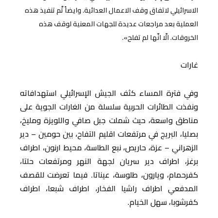
الاسرائيلي لاتفاق وقف الاعمال العدائية. وايضاً تّم تنفيذ هذه
العملية بعد مراجعات عديدة للجهات المعنية لوقف هذه
الخروقات. الّا انّها لم تفلح».
غارات
وفي فترة المساء كثف الجيش الإسرائيلي استهدافاته
ونفذت الطائرات الحربية سلسلة من الغارات الجوية على
مناطق واسعة، حيث شملت جبل صافي واللويزة ومليخ،
بصليا، البريج في مرتفعات اقليم التفاح، بين حومين – دير
الزهراني – عزة، حاريص، نبع الطاسة، محيط ارنون، اطراف
برغز، اطراف دير سريان لجهة النهر ومرتفعات حلتا،
كفرحمام، ويارون، طلوسة، عيناتا. فيما تعرضت للقصف
المدفعي اطراف راشيا الفخار، اطراف شبعا، اطراف
كفرشوبا، سهل الخيام.