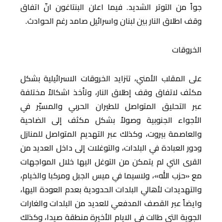
جواً من التوتر الشديد. فيما اعلن البنتاغون انّ اتفاق
وقف اطلاق النار بين لبنان واسرائيل صامد رغم الحوادث.
الخروقات
على المقلب الأمني، تتزايد الخروقات الاسرائيلية بشكل
مكثف لاتفاق وقف إطلاق النار، وتأخذ اشكالاً مختلفة
عبر التحليق المتواصل للطيران الحربي والمسيّر في
الأجواء الجنوبية وصولاً بشكل مكثف إلى الضاحية
والعاصمة بيروت، وكذلك عبر التهديم المتواصل للمنازل
ودور العبادة في البلدات، والتوغلات إلى داخل العديد من
القرى التي لم يتمكن من التوغل اليها خلال المواجهات
مع «حزب الله»، ولاسيما في ميس الجبل ومركبا والخيام،
والتهديدات لأهالي البلدات الحدودية بعدم العودة اليها،
وايضاً عبر القصف المدفعي للعديد من البلدات والغارات
الجوية التي طالت في الايام الأخيرة منطقة صيدا، وكذلك