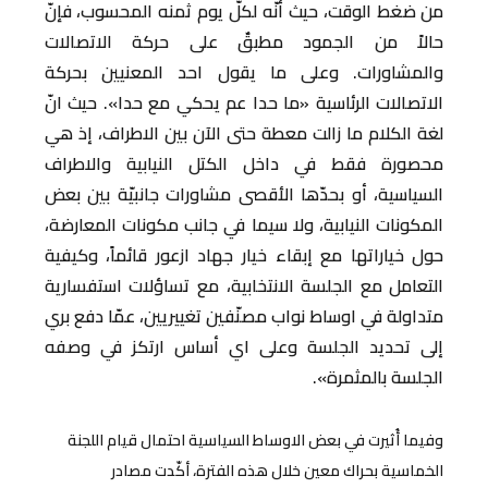
من ضغط الوقت، حيث أنّه لكلّ يوم ثمنه المحسوب، فإنّ
حالاً من الجمود مطبقٌ على حركة الاتصالات
والمشاورات. وعلى ما يقول احد المعنيين بحركة
الاتصالات الرئاسية «ما حدا عم يحكي مع حدا». حيث انّ
لغة الكلام ما زالت معطة حتى الآن بين الاطراف، إذ هي
محصورة فقط في داخل الكتل النيابية والاطراف
السياسية، أو بحدّها الأقصى مشاورات جانبيّة بين بعض
المكونات النيابية، ولا سيما في جانب مكونات المعارضة،
حول خياراتها مع إبقاء خيار جهاد ازعور قائماً، وكيفية
التعامل مع الجلسة الانتخابية، مع تساؤلات استفسارية
متداولة في اوساط نواب مصنّفين تغييريين، عمّا دفع بري
إلى تحديد الجلسة وعلى اي أساس ارتكز في وصفه
الجلسة بالمثمرة».
وفيما أُثيرت في بعض الاوساط السياسية احتمال قيام اللجنة
الخماسية بحراك معين خلال هذه الفترة، أكّدت مصادر