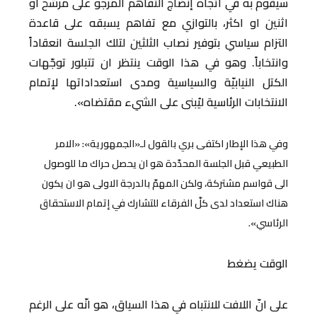
سيقوم به في اتجاه إنضاج التفاهم المرجو على مرشح او
اثنين او اكثر، بالتوازي مع تفاهم يسبقه على قاعدة
التزام سياسي بتوفير نصاب الثلثين لتلك الجلسة انعقاداً
وانتخاباً. وهو في هذا الوقت ينتظر ان تتبلور توجّهات
الكتل النيابيّة والسياسية ومدى استعداداتها لإتمام
الانتخابات الرئاسية ليُبنى على الشيء مقتضاه».
وفي هذا الإطار اكتفى بري بالقول لـ«الجمهورية»: «الامر
الطبيعي قبل الجلسة المحدّدة هو ان يحصل حراك ما للوصول
الى قواسم مشتركة، ولكن المهمّ بالدرجة الاولى هو ان يكون
هناك استعداد لدى كلّ الفرقاء للتشارك في إتمام الاستحقاق
الرئاسي».
الوقت يضغط
على انّ اللافت للانتباه في هذا السياق، هو انّه على الرغم