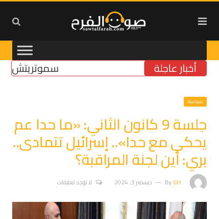
أخبار عاجلة
سموتريتش: بقاء “ال
سياسة
جلسة 9 كانون الثاني: «ما حدا عم
يحكي مع حدا».. إسرائيل تتمادى..
بري: أين لجنة المراقبة؟
GH
By
ديسمبر 3, 2024
لا توجد تعليقات