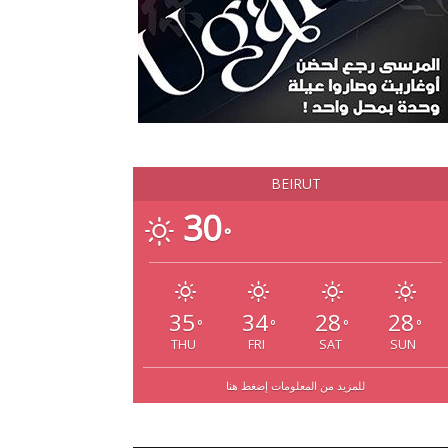
BEIRUT
30
°
35
34
28
28
°
°
°
°
THU
FRI
SAT
SUN
للمزيد من المعلومات إضغط هنا