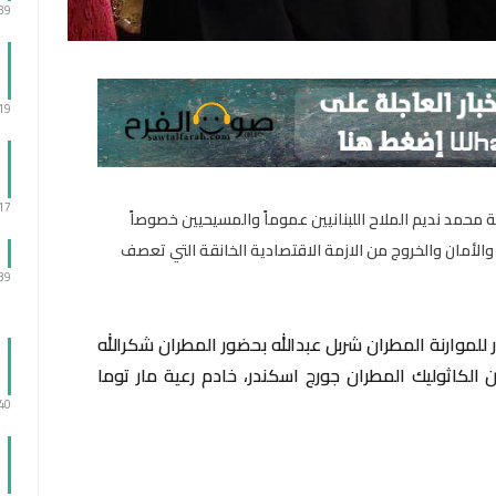
:39
:19
:17
ية محمد نديم الملاح اللبنانيين عموماً والمسيحيين خصوصاً
 والأمان والخروج من الازمة الاقتصادية الخانقة التي تعصف
:39
ور للموارنة المطران شربل عبدالله بحضور المطران شكرالله
ن الكاثوليك المطران جورج اسكندر، خادم رعية مار توما
:40