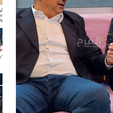
أب
تع
ول
“ب