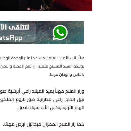
هنأ نائب الأمين العام المساعد لمنبر الوحدة الوطن
بولادة السيد المسيح متمنيا ان تعم المحبة والامن
بالناس والوطن قريبا.
وزار الملاح مهناً بعيد الميلاد راعي أبرشية ص
نبيل الحاج، راعي مطرانية صور للروم الملكيي
للروم الأرثوذوكس الأب نقولا باصيل.
كما زار الملاح المطران ميخائيل ابرص مهنئا.