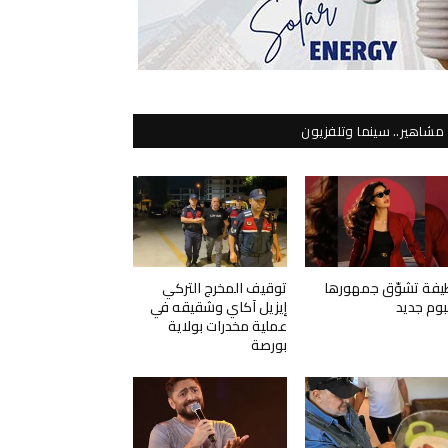
مشاهير.. سينما وتلفزيون
يفة تشوّق جمهورها
توقيف المخرج التركي
لبوم جديد
إيزيل آكاي وشقيقه في
عملية مخدرات بولاية
بورصة