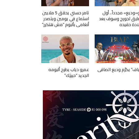
و«وديع» مجدداً.. أول
تامر حسني يحقق 5 ملايين
ليق لجورج وسوف بعد
استماع في يومين ويتصدر
ادة حفيده
أنغامي بألبوم “مش هتكرر”
ياف” يكرّم وديع الصافي
عمرو دياب يطرح ألبومه
الجديد “حبيتِك”