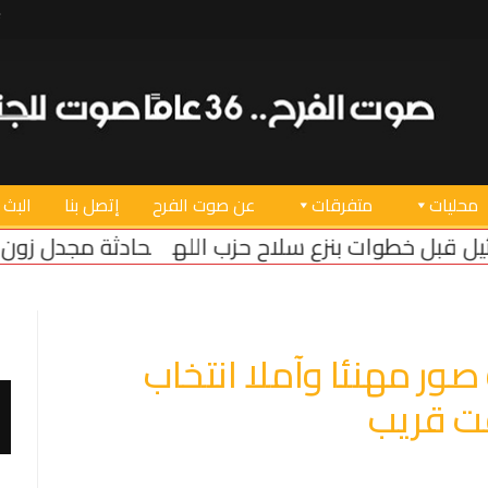
محليات
متفرقات
عن صوت الفرح
إتصل بنا
البث 
 الله
حادثة مجدل زون كادت تنسف مفاوضات روما وت
صور مهنئا وآملا انتخاب
قت قريب