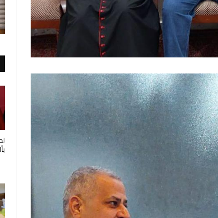
لط
بأ