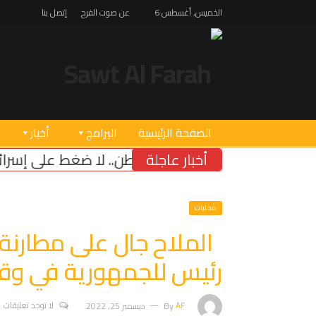
الخميس, أغسطس 6
عن صوت الفرح
إتصل بنا
الصفحة الرئيسية
البرامج
أخبار
أخبار عاجلة
نطن.. لا ضغط على إسرائيل قبل خطوات بنزع سلاح حزب
محليات
الملاح جال على مطارنة 
رئيس للجمهورية في و
AF
By
ديسمبر 25, 2022
لا توجد تعليقات