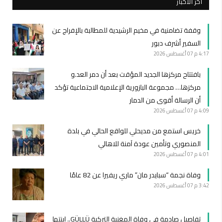
أخر الأخبار
وقفة تضامنية في مخيم الرشيدية للمطالبة بالإفراج عن
السفير أشرف دبور
4:17 م
07 أغسطس 2026
بافتتاح مركزها الجديد المؤقت بعد أن دمر العد.و
مركزها… مجموعة البازورية الإعلامية الاجتماعية تؤكد
أن الرسالة أقوى من الدمار
4:09 م
07 أغسطس 2026
خريس استمع من مديحلي للواقع الحالي في بلدة
المنصوري وتأمين عودة آمنة للاهالي
4:01 م
07 أغسطس 2026
وفاة نجمة “سبايدر مان” ماري ريفيرا عن 82 عامًا
3:42 م
07 أغسطس 2026
تفاصيل صادمة في وفاة المغنية التركية GÜLLÜ.. ابنتها