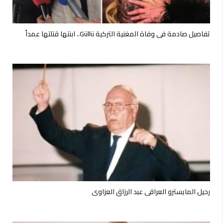
تفاصيل صادمة في وفاة المغنية التركية Güllü.. ابنتها قتلتها عمداً
رحيل المايسترو العراقي عبد الرزاق العزاوي