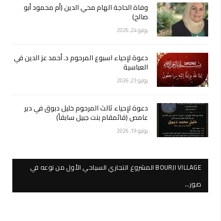
وفاة الحاجة الهام محي الدين (أم محمود أبو
صالح)
يوليو 24, 2026
دعوة لإحياء اسبوع المرحوم د. أحمد عز الدين في
العباسية
يوليو 23, 2026
دعوة لإحياء ثالث المرحوم خليل دبوق في دير
عامص (قائمقام بنت جبيل سابقاً)
يوليو 19, 2026
BOURJI VILLAGE المشروع التجاري السياحي الأول من نوعه في
صور…