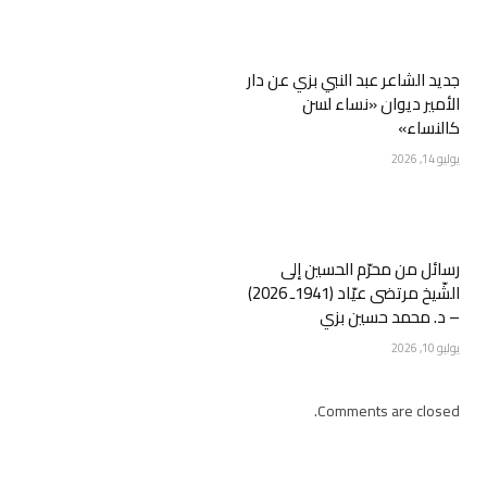
جديد الشاعر عبد النبي بزي عن دار
الأمير ديوان «نساء لسن
كالنساء»
يوليو 14, 2026
رسائل من محرّم الحسين إلى
الشّيخ مرتضى عيّاد (1941ـ 2026)
– د. محمد حسين بزي
يوليو 10, 2026
Comments are closed.