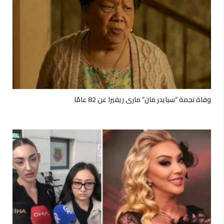
وفاة نجمة “سبايدر مان” ماري ريفيرا عن 82 عامًا