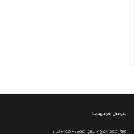
للتواصل مع موقعنا
مبنى صوت الفرح – شارع القدس – صور – لبنان