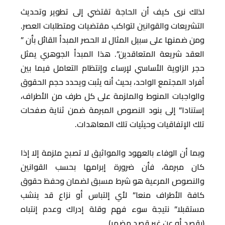
لذلك نرى كيف أن الحاجة تقتضي إلى تطوير وتحديث
التشريعات والقوانين لتواكب مقتضيات ومتطلبات العصر.
ومن ضمنها على سبيل المثال لا الحصر المبدأ القائل بأن ”
العقد شريعة المتعاقدين”. هذا المبدأ الجوهري يمثل
حجر الزاوية الأساسي لإرساء وإنتظام التعامل فيما بين
أفراد المجتمع الواحد، بحيث أنه يثبت ويحدد حجم الحقوق
والواجبات المنوط والملزمة على كل طرف من الأطراف،
إستنادا” إلى بنود النصوص المبرمة ضمن ثناية صفحات
تلك الإتفاقيات وحيثيات تلك المعاهدات.
وبما أن الوفاء بالعهود والمواثيق لا تصبح ملزمة إلا إذا
كان مبرمة، فأن ضرورة إبرامها بحسب القوانين
والنصوص المرعية هو شرط مسبق لضمان وحفظ حقوق
كافة الأطراف منعا” لأي إلتباس أو نزاع قد ينشب
مستقبلا” نتيجة سوء فهم وقلة إدراك وعدم إنتباه
(بقصد أو عن غير قصد مضمر).