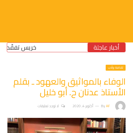
أخبار عاجلة
خريس تفقّد مركز ال
ثقافة وأدب
الوفاء بالمواثيق والعهود ـ بقلم
الأستاذ عدنان ح. أبو خليل
AF
By
أكتوبر 4, 2020
لا توجد تعليقات