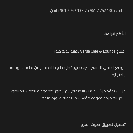
هاتف : 130 742 7 961+ / 139 742 7 961+ لبنان
الأكثر قراءة
افتتاح Versa Cafe & Lounge برعاية بلدية صور
الوضع الصحي للسفير اشرف دبور خطر جدا وبيانات تحذر من تداعيات توقيفه
واحتجازه
خريس تفقّد مركز الضمان الاجتماعي في صور بعد عودته للعمل: المناطق
التجريبية مزحة وعودة مؤسسات الدولة ضرورة ملحّة
تحميل تطبيق صوت الفرح