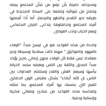
ومدرجاته، كفيلة بأن ترفع من شأن المجتمع برمته
وتصلح من شوائبه وتضعه على السكة الصحيحة في
طريقه نحو التقدم والتطور والازدهار. أما أذا أهملها
أفراد المجتمع وتجاهلوها؛ يتداعى البنيان الاجتماعي
ويعم الخراب وتدب الفوضى.
واحدة من هذه القواعد هو في ترسيخ مبدأ: “الوفاء
بالعهود والمواثيق ” مهما كانت سطحية وبسيطة وغير
معقدة. ليس فقط لأن الوفاء منهج إيماني صريح يؤكد
مبدأ الصدق والثقة بين الناس وبغيابه ستمد الخيانة
برأسها وسيعم الغش والغدر وستنتشر العداوات بين
الناس، بل لأنه أيضاء” يشكل مقياس الوزن الحضاري
للقيم التي يتمسك بها أفراد المجتمع، بما تمثله
وتعكسه هذه القواعد من مبادئ ومعاني فكرية
وإنسانية ودينية.