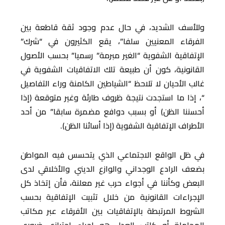
وللأسف الشديد، في حال عدم وجود ثقة قاطعة بين
الفرقاء المعنيين سلفا”، يقع الكثيرون في “شرك”
الإتفاقية الشفوية “الغير مبرمة” رسميا” بحسب الأصول
القانونية، كون أن طبيعة تلك الاتفاقيات الشفوية في
غالب الأحيان لا تلاحظ “الشياطين الكامنة وراء التفاصيل
“، إذا ما استجدت نتيجة ظروف طارئة وغير متوقعة (إذا
أحسننا الظن) أو بسبب دوافع مضمرة سابقا” من أحد
الأطراف الإتفاقية الشفوية (إذا أسائنا الظن).
في ظل الواقع الاجتماعي الذي يتحسس فيه المواطن
بضعف الرادع الوجداني والوازع الديني والأخلاقي لدى
البعض وكأننا في أجواء حرب غير معلنة، فأن إتخاذ كل
الإجراءات القانونية من خلال تثبيت الإتفاقية بحسب
الشروط المرتبطة بالإتفاقيات بين الأفرقاء عبر مكاتب
المحاماة أو كاتب العدل هو إجراء احترازي ضروري