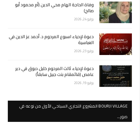
وفاة الحاجة الهام محي الدين (أم محمود أبو
صالح)
يوليو 24, 2026
دعوة لإحياء اسبوع المرحوم د. أحمد عز الدين في
العباسية
يوليو 23, 2026
دعوة لإحياء ثالث المرحوم خليل دبوق في دير
عامص (قائمقام بنت جبيل سابقاً)
يوليو 19, 2026
BOURJI VILLAGE المشروع التجاري السياحي الأول من نوعه في
صور…