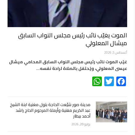
الموت يغيّب نائب رئيس مجلس النواب السابق
ميشال المعلولي
أغسطس 5, 2026
غيّب الموت نائب رئيس مجلس النواب السابق المحامي ميشال
عيسى المعلولي، ويُحتفل بالصلاة لراحة نفسه…
WhatsApp
Twitter
Facebook
مدينة صور شيّعت الحاجة بتول مغنية ابنة الشيخ
عبد الكريم مغنية وأرملة المرحوم الحاج راشد
أحمد بيطار
يوليو 28, 2026