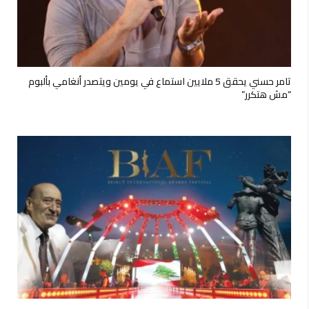
تامر حسني يحقق 5 ملايين استماع في يومين ويتصدر أنغامي بألبوم
“مش هتكرر”