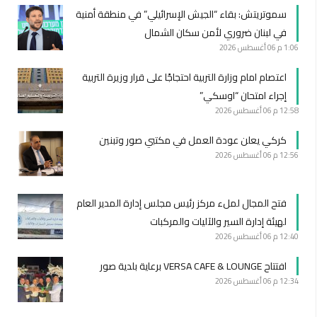
سموتريتش: بقاء “الجيش الإسرائيلي” في منطقة أمنية
في لبنان ضروري لأمن سكان الشمال
1:06 م
06 أغسطس 2026
اعتصام امام وزارة التربية احتجاجًا على قرار وزيرة التربية
إجراء امتحان “اوسكي”
12:58 م
06 أغسطس 2026
كركي يعلن عودة العمل في مكتبي صور وتبنين
12:56 م
06 أغسطس 2026
فتح المجال لملء مركز رئيس مجلس إدارة المدير العام
لهيئة إدارة السير والآليات والمركبات
12:40 م
06 أغسطس 2026
افتتاح VERSA CAFE & LOUNGE برعاية بلدية صور
12:34 م
06 أغسطس 2026