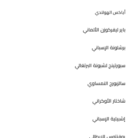
أياكس الهولندي
باير ليفركوزن الألماني
برشلونة الإسباني
سبورتينج لشبونة البرتغالي
سالزبورج النمساوي
شاختار الأوكراني
إشبيلية الإسباني
يوفنتوس الإيطالي