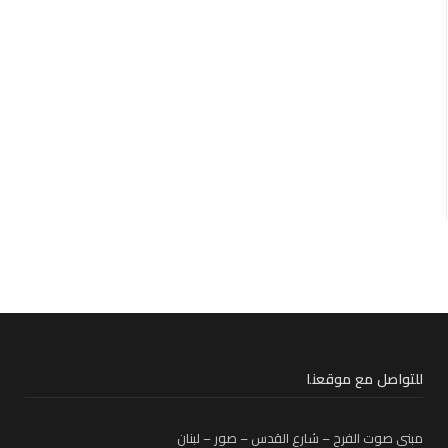
للتواصل مع موقعنا
مبنى صوت الفرح – شارع القدس – صور – لبنان