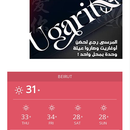
BEIRUT
31
°
33
34
28
28
°
°
°
°
THU
FRI
SAT
SUN