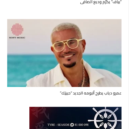
“بياف” يكرّم وديع الصافي
عمرو دياب يطرح ألبومه الجديد “حبيتِك”