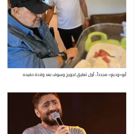
أبو«وديع» مجدداً.. أول تعليق لجورج وسوف بعد ولادة حفيده