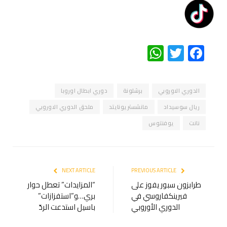
WhatsApp
Twitter
Facebook
الدوري الاوروبي
برشلونة
دوري ابطال اوروبا
ريال سوسيداد
مانشستر يونايتد
ملحق الدوري الاوروبي
نانت
يوفنتوس
NEXT ARTICLE
PREVIOUS ARTICLE
طرابزون سبور يفوز على
“المزايدات” تعطل حوار
فيرينكفاروسي في
بري…و”استفزازات”
الدوري الأوروبي
باسيل استدعت الردّ