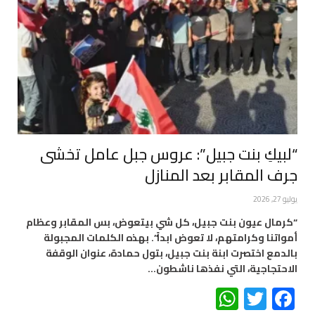
“لبيكِ بنت جبيل”: عروس جبل عامل تخشى
جرف المقابر بعد المنازل
يوليو 27, 2026
“كرمال عيون بنت جبيل، كل شي بيتعوض، بس المقابر وعظام
أمواتنا وكرامتهم، لا تعوض ابداً”. بهذه الكلمات المجبولة
بالدمع اختصرت ابنة بنت جبيل، بتول حمادة، عنوان الوقفة
الاحتجاجية، التي نفذها ناشطون…
WhatsApp
Twitter
Facebook