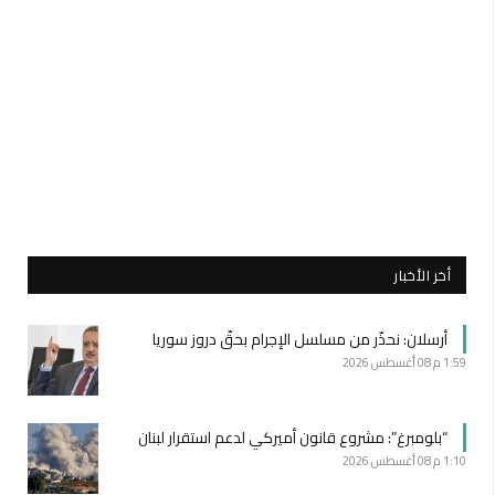
أخر الأخبار
أرسلان: نحذّر من مسلسل الإجرام بحقّ دروز سوريا
1:59 م
08 أغسطس 2026
“بلومبرغ”: مشروع قانون أميركي لدعم استقرار لبنان
1:10 م
08 أغسطس 2026