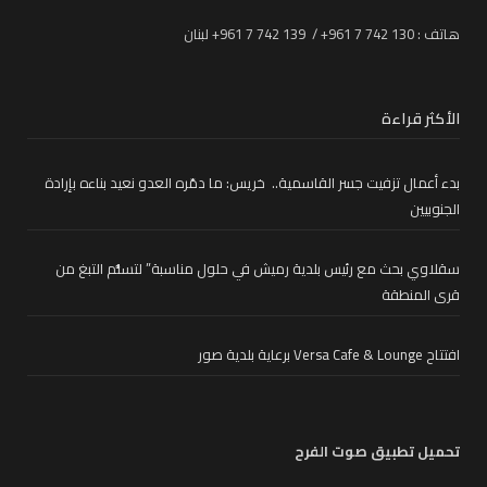
هاتف : 130 742 7 961+ / 139 742 7 961+ لبنان
الأكثر قراءة
بدء أعمال تزفيت جسر القاسمية.. خريس: ما دمّره العدو نعيد بناءه بإرادة
الجنوبيين
سقلاوي بحث مع رئيس بلدية رميش في حلول مناسبة” لتسلُّم التبغ من
قرى المنطقة
افتتاح Versa Cafe & Lounge برعاية بلدية صور
تحميل تطبيق صوت الفرح