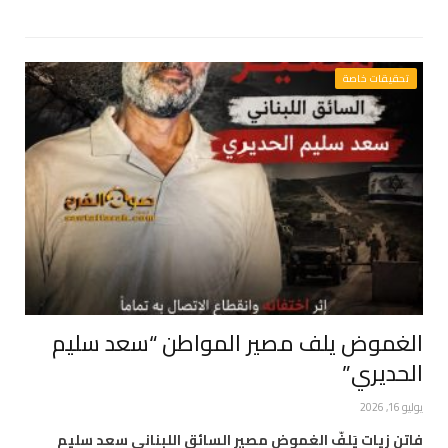
تحقيقات خاصة
الغموض يلف مصير المواطن “سعد سليم
الحديري”
يوليو 16, 2026
فاتن زيات يَلفّ الغموض مصير السائق اللبناني سعد سليم