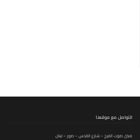
للتواصل مع موقعنا
مبنى صوت الفرح – شارع القدس – صور – لبنان