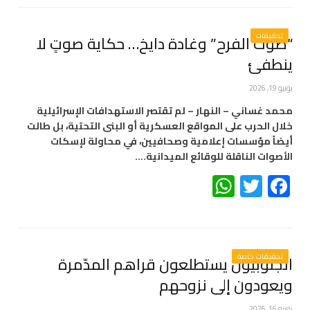
تحقيقات
“صوت الفرح” وغادة دايخ… حكاية صوتٍ لا
ينطفئ
يونيو 19, 2026
محمد غساني – النهار – لم تقتصر الاستهدافات الإسرائيلية
خلال الحرب على المواقع العسكرية أو البنى التحتية، بل طالت
أيضاً مؤسسات إعلامية وصحافيين، في محاولة لإسكات
الأصوات الناقلة للوقائع الميدانية.…
WhatsApp
Twitter
Facebook
تحقيقات خاصة
الجنوبيون يستطلعون قراهم المدّمرة
ويعودون إلى نزوحهم
يونيو 16, 2026