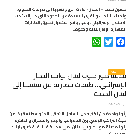
حسين سعد – المدن- عادت الروح نسبياً إلى طرقات الجنوب،
وأحياء البلدات والقرى البعيدة عن الحدود التي ما زالت تحت
الاحتلال الإسرائيلي. وعلى وقع استمرار تحليق الطائرات
المسيَّرة الإسرائيلية ودعوة…
WhatsApp
Twitter
Facebook
تحقيقات
مدينة صور جنوب لبنان تواجه الدمار
الإسرائيلي… طبقات حضارية من فينيقيا إلى
لبنان الحديث
مايو 29, 2026
إنّها واحدة من أكثر مدن الساحل الشرقي للمتوسط تعقيدًا من
حيث التراكب الزمني بين الجغرافيا والبحر والعمران والذاكرة:
إنها مدينة صور، جنوبي لبنان. هي مدينة فينيقية كبرى ارتبط
اسمها، في…