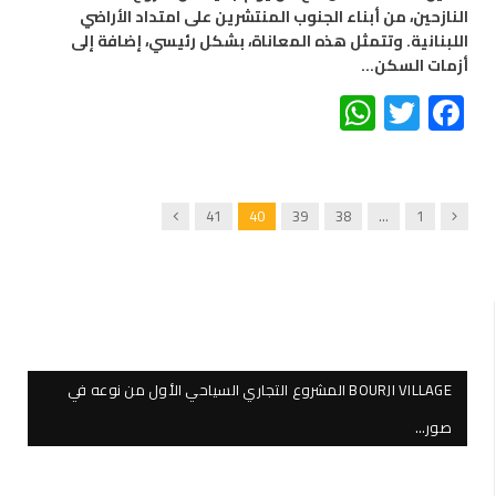
النازحين، من أبناء الجنوب المنتشرين على امتداد الأراضي
اللبنانية. وتتمثل هذه المعاناة، بشكل رئيسي، إضافة إلى
أزمات السكن…
WhatsApp
Twitter
Facebook
Next
Previous
41
40
39
38
…
1
BOURJI VILLAGE المشروع التجاري السياحي الأول من نوعه في
صور…