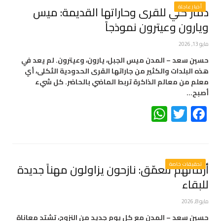
أخبار عاجلة
دمار كلي للقرى وحاراتها القديمة: ميس
ويارون وعيترون نموذجاً
مايو 13, 2026
حسين سعد – المدن ميس الجبل، يارون، وعيترون. لم يعد في
هذه البلدات والكثير من جاراتها القرى الحدودية الثكلى، أي
معلم من معالم الذاكرة تربط الماضي بالحاضر. كل شيء
أصبح…
WhatsApp
Twitter
Facebook
تحقيقات خاصة
أزماتهم تتعمّق: نازحون يزاولون مهناً جديدة
للبقاء
مايو 8, 2026
حسين سعد – المدن مع كل يوم جديد من النزوح، تشتد معاناة