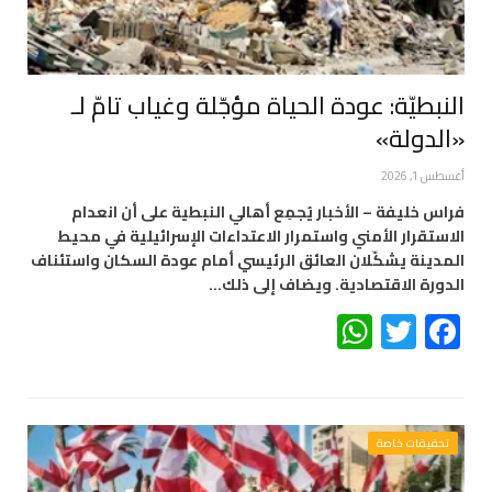
النبطيّة: عودة الحياة مؤجّلة وغياب تامّ لـ
«الدولة»
أغسطس 1, 2026
فراس خليفة – الأخبار يُجمِع أهالي النبطية على أن انعدام
الاستقرار الأمني واستمرار الاعتداءات الإسرائيلية في محيط
المدينة يشكّلان العائق الرئيسي أمام عودة السكان واستئناف
الدورة الاقتصادية. ويضاف إلى ذلك…
WhatsApp
Twitter
Facebook
تحقيقات خاصة