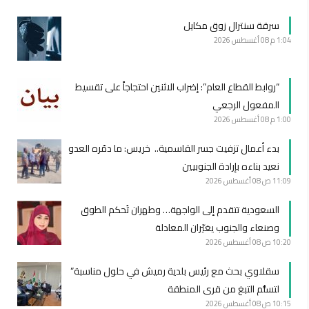
سرقة سنترال زوق مكايل
1:04 م
08 أغسطس 2026
“روابط القطاع العام”: إضراب الاثنين احتجاجاً على تقسيط
المفعول الرجعي
1:00 م
08 أغسطس 2026
بدء أعمال تزفيت جسر القاسمية.. خريس: ما دمّره العدو
نعيد بناءه بإرادة الجنوبيين
11:09 ص
08 أغسطس 2026
السعودية تتقدم إلى الواجهة… وطهران تُحكم الطوق
وصنعاء والجنوب يغيّران المعادلة
10:20 ص
08 أغسطس 2026
سقلاوي بحث مع رئيس بلدية رميش في حلول مناسبة”
لتسلُّم التبغ من قرى المنطقة
10:15 ص
08 أغسطس 2026