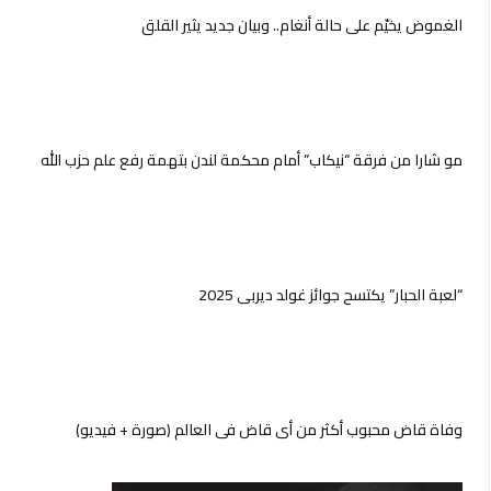
الغموض يخيّم على حالة أنغام.. وبيان جديد يثير القلق
مو شارا من فرقة “نيكاب” أمام محكمة لندن بتهمة رفع علم حزب الله
“لعبة الحبار” يكتسح جوائز غولد ديربي 2025
وفاة قاض محبوب أكثر من أي قاض في العالم (صورة + فيديو)