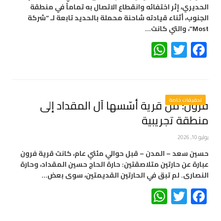
الحديري، إثر اختفائه وانقطاع الاتصال به تماماً في منطقة
الجنوب، أثناء قيادته شاحنة محملة بالحديد تابعة لـ “شركة
Most”، والتي كانت…
WhatsApp
Twitter
Facebook
تحقيقات خاصة
فرون: من قرية أسّسها آل المقداد إلى
منطقة تجريبية
يوليو 10, 2026
حسين سعد – المدن – قبل حوالي مئتي عام، كانت قرية فرون
عبارة عن حارتين متلاصقتين: حارة الحاج حسين المقداد، وحارة
النصارى. لم تبق في الحارتين القديمتين، سوى بعض…
WhatsApp
Twitter
Facebook