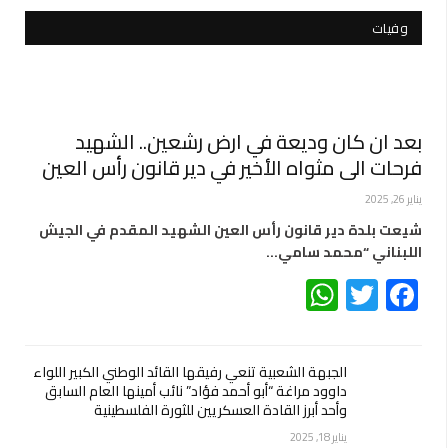
وفيات
بعد ان كان وديعة في ارض رشعين.. الشهيد
فرحات الى مثواه الأخير في دير قانون رأس العين
يناير 26, 2025
شيعت بلدة دير قانون رأس العين الشهيد المقدم في الجيش
اللبناني “محمد سامي…
WhatsApp
Twitter
Facebook
الجبهة الشعبية تنعي رفيقها القائد الوطني الكبير اللواء
داوود مراغة “أبو أحمد فؤاد” نائب أمينها العام السابق
وأحد أبرز القادة العسكريين للثورة الفلسطينية
يناير 18, 2025