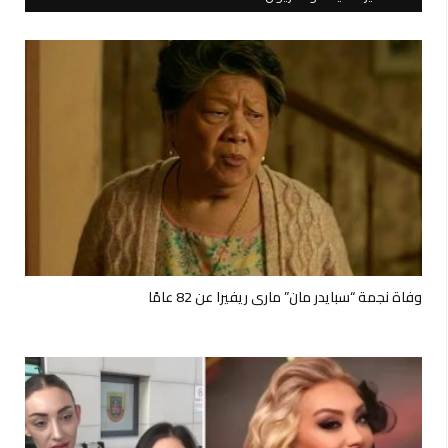
وفاة نجمة “سبايدر مان” ماري ريفيرا عن 82 عامًا