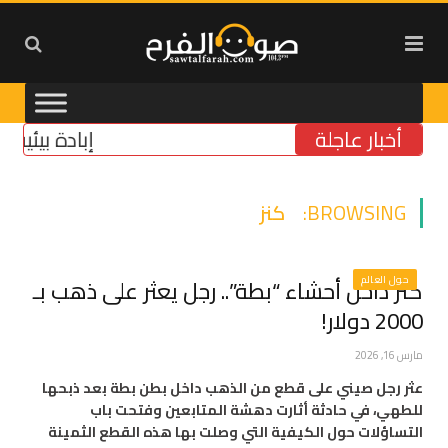
أخبار عاجلة
إبادة بيئية في ا
BROWSING:
كنز
حول العالم
كنز داخل أحشاء “بطة”.. رجل يعثر على ذهب بـ
2000 دولار!
مارس 16, 2026
عثر رجل صيني على قطع من الذهب داخل بطن بطة بعد ذبحها
للطهي، في حادثة أثارت دهشة المتابعين وفتحت باب
التساؤلات حول الكيفية التي وصلت بها هذه القطع الثمينة