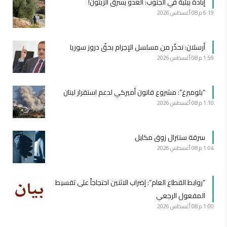
إبادة بيئية في الجنوب: العدو يسرق الزيتون!
6:19 م
08 أغسطس 2026
أرسلان: نحذّر من مسلسل الإجرام بحقّ دروز سوريا
1:59 م
08 أغسطس 2026
“بلومبرغ”: مشروع قانون أميركي لدعم استقرار لبنان
1:10 م
08 أغسطس 2026
سرقة سنترال زوق مكايل
1:04 م
08 أغسطس 2026
“روابط القطاع العام”: إضراب الاثنين احتجاجاً على تقسيط
المفعول الرجعي
1:00 م
08 أغسطس 2026