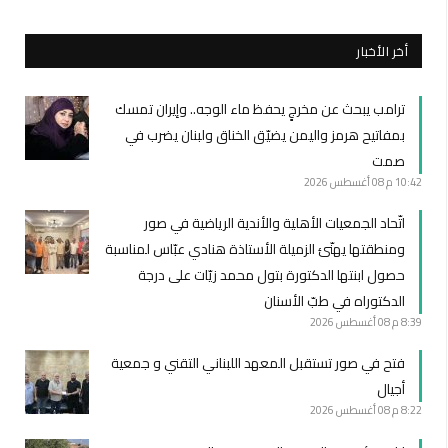
أخر الأخبار
ترامب يبحث عن مخرجٍ يحفظ ماء الوجه.. وإيران تمسك
بمفاتيح هرمز واليمن يضيّق الخناق ولبنان يضرب في
صمت
10:42 م
08 أغسطس 2026
اتّحاد الجمعيات الأهلية والأندية الرياضية في صور
ومنطقتها يهنّئ الزميلة الأستاذة هنادي عبّاس لمناسبة
حصول ابنتها الدكتورة بتول محمد زيّات على درجة
الدكتوراه في طبّ الأسنان
8:39 م
08 أغسطس 2026
فتح في صور تستقبل المعهد اللبناني التقني و جمعية
أجيال
8:22 م
08 أغسطس 2026