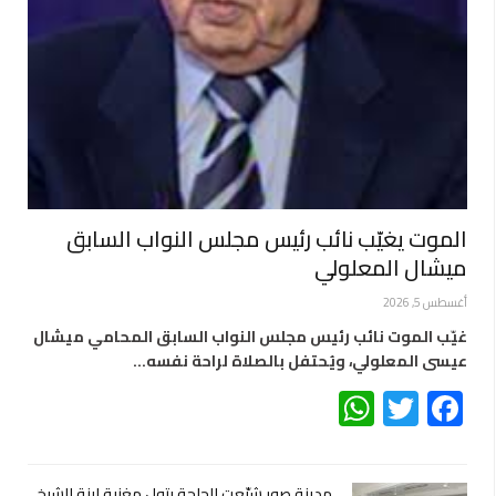
الموت يغيّب نائب رئيس مجلس النواب السابق
ميشال المعلولي
أغسطس 5, 2026
غيّب الموت نائب رئيس مجلس النواب السابق المحامي ميشال
عيسى المعلولي، ويُحتفل بالصلاة لراحة نفسه…
WhatsApp
Twitter
Facebook
مدينة صور شيّعت الحاجة بتول مغنية ابنة الشيخ