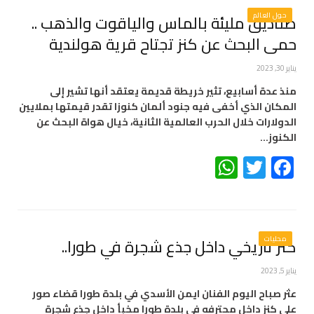
حول العالم
صناديق مليئة بالماس والياقوت والذهب ..
حمى البحث عن كنز تجتاح قرية هولندية
يناير 30, 2023
منذ عدة أسابيع، تثير خريطة قديمة يعتقد أنها تشير إلى
المكان الذي أخفى فيه جنود ألمان كنوزا تقدر قيمتها بملايين
الدولارات خلال الحرب العالمية الثانية، خيال هواة البحث عن
الكنوز…
WhatsApp
Twitter
Facebook
محليات
كنز تاريخي داخل جذع شجرة في طورا..
يناير 5, 2023
عثر صباح اليوم الفنان ايمن الأسدي في بلدة طورا قضاء صور
على كنز داخل محترفه في بلدة طورا مخبأ داخل جذع شجرة