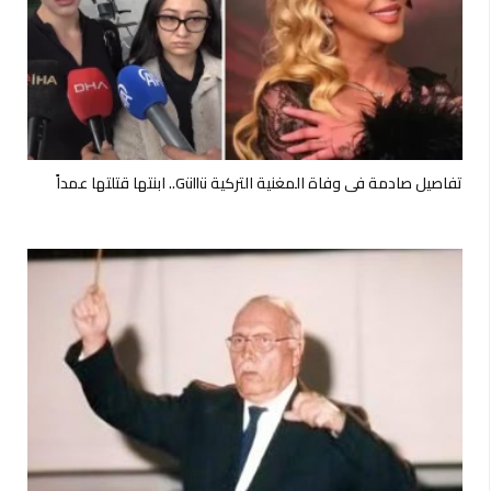
تفاصيل صادمة في وفاة المغنية التركية Güllü.. ابنتها قتلتها عمداً