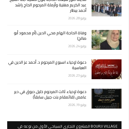
عبد الكريم مغنية وأرملة المرحوم الحاج راشد
أحمد بيطار
يوليو 28, 2026
وفاة الحاجة الهام محي الدين (أم محمود أبو
صالح)
يوليو 24, 2026
دعوة لإحياء اسبوع المرحوم د. أحمد عز الدين في
العباسية
يوليو 23, 2026
دعوة لإحياء ثالث المرحوم خليل دبوق في دير
عامص (قائمقام بنت جبيل سابقاً)
يوليو 19, 2026
BOURJI VILLAGE المشروع التجاري السياحي الأول من نوعه في