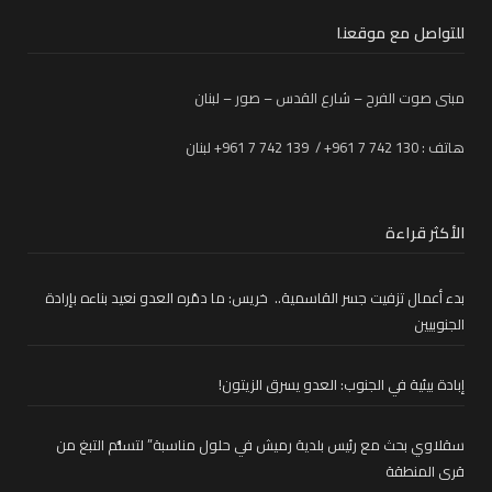
للتواصل مع موقعنا
مبنى صوت الفرح – شارع القدس – صور – لبنان
هاتف : 130 742 7 961+ / 139 742 7 961+ لبنان
الأكثر قراءة
بدء أعمال تزفيت جسر القاسمية.. خريس: ما دمّره العدو نعيد بناءه بإرادة
الجنوبيين
إبادة بيئية في الجنوب: العدو يسرق الزيتون!
سقلاوي بحث مع رئيس بلدية رميش في حلول مناسبة” لتسلُّم التبغ من
قرى المنطقة