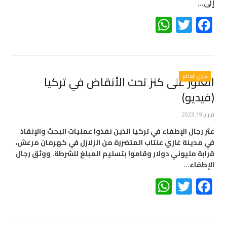
إلى…
WhatsApp
Twitter
Facebook
حول العالم
العثور على كنز تحت الأنقاض في تركيا
(فيديو)
فبراير 19, 2023
عثر رجال الإطفاء في تركيا الذين نفذوا عمليات البحث والإنقاذ
في مدينة غازي عنتاب المتضررة من الزلازل في كهرمان مرعش،
قرابة مليوني دولار وقاموا بتسليم المبلغ للشرطة. ووثق رجال
الإطفاء…
WhatsApp
Twitter
Facebook