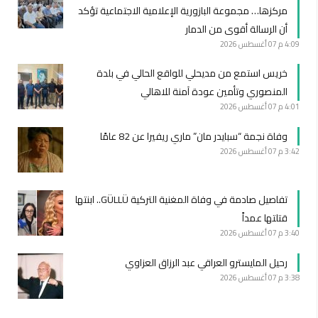
مركزها… مجموعة البازورية الإعلامية الاجتماعية تؤكد
أن الرسالة أقوى من الدمار
4:09 م
07 أغسطس 2026
خريس استمع من مديحلي للواقع الحالي في بلدة
المنصوري وتأمين عودة آمنة للاهالي
4:01 م
07 أغسطس 2026
وفاة نجمة “سبايدر مان” ماري ريفيرا عن 82 عامًا
3:42 م
07 أغسطس 2026
تفاصيل صادمة في وفاة المغنية التركية GÜLLÜ.. ابنتها
قتلتها عمداً
3:40 م
07 أغسطس 2026
رحيل المايسترو العراقي عبد الرزاق العزاوي
3:38 م
07 أغسطس 2026