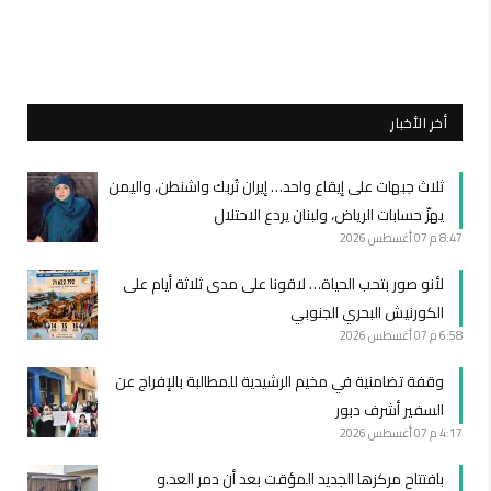
أخر الأخبار
ثلاث جبهات على إيقاع واحد… إيران تُربك واشنطن، واليمن
يهزّ حسابات الرياض، ولبنان يردع الاحتلال
8:47 م
07 أغسطس 2026
لأنو صور بتحب الحياة… لاقونا على مدى ثلاثة أيام على
الكورنيش البحري الجنوبي
6:58 م
07 أغسطس 2026
وقفة تضامنية في مخيم الرشيدية للمطالبة بالإفراج عن
السفير أشرف دبور
4:17 م
07 أغسطس 2026
بافتتاح مركزها الجديد المؤقت بعد أن دمر العد.و