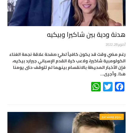
هدنة ودية بين شاكيرا وبيكيه
أكتوبر 28, 2022
رغم مضي وقت قد يكون كافياً لطيِّ صفحة علاقة نجمة الغناء
الكولومبية شاكيرا، ولاعب كرة القدم الإسباني جيرارد بيكيه،
فإن الأخبار المحيطة بالانقسام بينهما لم تتوقف حتى يومنا
هذا. وأجرى…
WhatsApp
Twitter
Facebook
نجوم ومشاهير