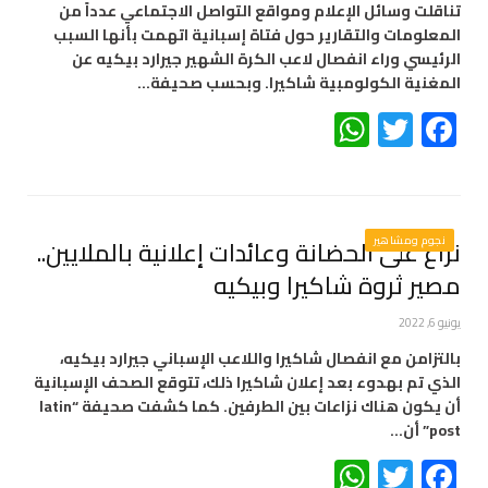
تناقلت وسائل الإعلام ومواقع التواصل الاجتماعي عدداً من
المعلومات والتقارير حول فتاة إسبانية اتهمت بأنها السبب
الرئيسي وراء انفصال لاعب الكرة الشهير جيرارد بيكيه عن
المغنية الكولومبية شاكيرا. وبحسب صحيفة…
WhatsApp
Twitter
Facebook
نجوم ومشاهير
نزاع على الحضانة وعائدات إعلانية بالملايين..
مصير ثروة شاكيرا وبيكيه
يونيو 6, 2022
بالتزامن مع انفصال شاكيرا واللاعب الإسباني جيرارد بيكيه،
الذي تم بهدوء بعد إعلان شاكيرا ذلك، تتوقع الصحف الإسبانية
أن يكون هناك نزاعات بين الطرفين. كما كشفت صحيفة “latin
post” أن…
WhatsApp
Twitter
Facebook