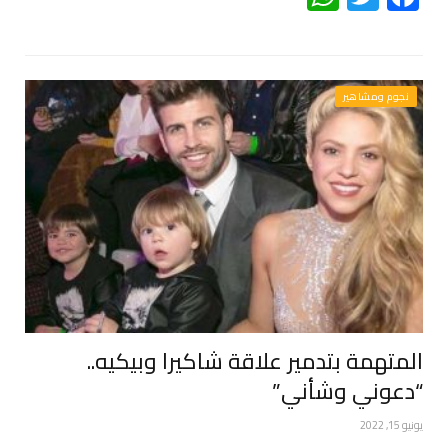
نجوم ومشاهير
المتهمة بتدمير علاقة شاكيرا وبيكيه..
“دعوني وشأني”
يونيو 15, 2022