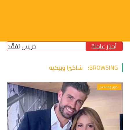
أخبار عاجلة
خريس تفقّد مركز الض
BROWSING:
شاكيرا وبيكيه
نجوم ومشاهير