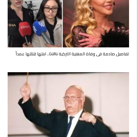
تفاصيل صادمة في وفاة المغنية التركية Güllü.. ابنتها قتلتها عمداً