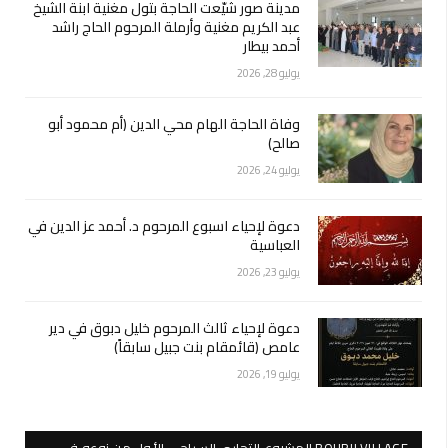
مدينة صور شيّعت الحاجة بتول مغنية ابنة الشيخ
عبد الكريم مغنية وأرملة المرحوم الحاج راشد
أحمد بيطار
يوليو 28, 2026
وفاة الحاجة الهام محي الدين (أم محمود أبو
صالح)
يوليو 24, 2026
دعوة لإحياء اسبوع المرحوم د. أحمد عز الدين في
العباسية
يوليو 23, 2026
دعوة لإحياء ثالث المرحوم خليل دبوق في دير
عامص (قائمقام بنت جبيل سابقاً)
يوليو 19, 2026
BOURJI VILLAGE المشروع التجاري السياحي الأول من نوعه في