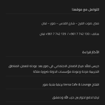
للتواصل مع موقعنا
مبنى صوت الفرح – شارع القدس – صور – لبنان
هاتف : 130 742 7 961+ / 139 742 7 961+ لبنان
الأكثر قراءة
خريس تفقّد مركز الضمان الاجتماعي في صور بعد عودته للعمل: المناطق
التجريبية مزحة وعودة مؤسسات الدولة ضرورة ملحّة
افتتاح Versa Cafe & Lounge برعاية بلدية صور
تركيا تدفع لحوار بين حزب الله ودمشق