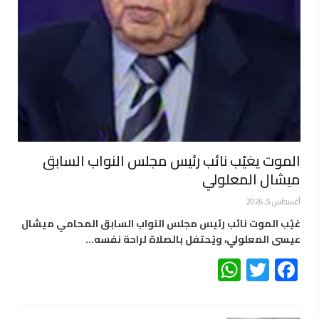
الموت يغيّب نائب رئيس مجلس النواب السابق
ميشال المعلولي
أغسطس 5, 2026
غيّب الموت نائب رئيس مجلس النواب السابق المحامي ميشال
عيسى المعلولي، ويُحتفل بالصلاة لراحة نفسه…
WhatsApp
Twitter
Facebook