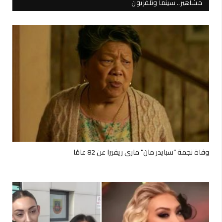
مشاهير.. سينما وتلفزيون
وفاة نجمة “سبايدر مان” ماري ريفيرا عن 82 عامًا