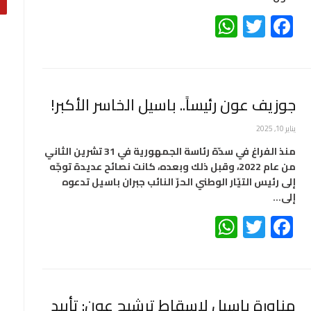
WhatsApp
Twitter
Facebook
جوزيف عون رئيساً.. باسيل الخاسر الأكبر!
يناير 10, 2025
منذ الفراغ في سدّة رئاسة الجمهورية في 31 تشرين الثاني
من عام 2022، وقبل ذلك وبعده، كانت نصائح عديدة توجّه
إلى رئيس التيّار الوطني الحرّ النائب جبران باسيل تدعوه
إلى…
WhatsApp
Twitter
Facebook
مناورة باسيل لإسقاط ترشيح عون: تأييد