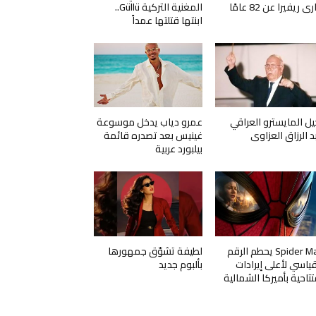
ي ريفيرا عن 82 عامًا
المغنية التركية Güllü..
ابنتها قتلتها عمداً
يل المايسترو العراقي
عمرو دياب يدخل موسوعة
د الرزاق العزاوي
غينيس بعد تصدره قائمة
بيلبورد عربية
Spider Man يحطم الرقم
لطيفة تشوّق جمهورها
قياسي لأعلى إيرادات
بألبوم جديد
تتاحية بأميركا الشمالية