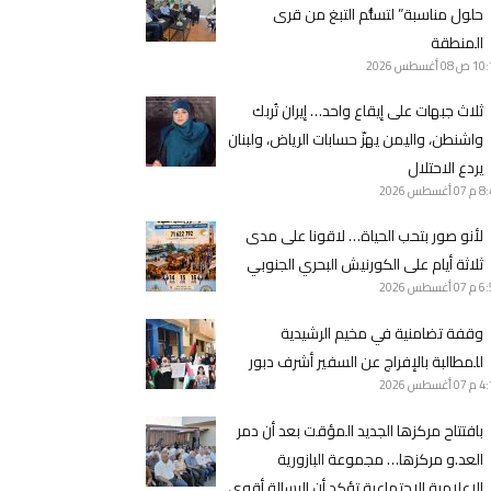
حلول مناسبة” لتسلُّم التبغ من قرى
المنطقة
10 ص
08 أغسطس 2026
ثلاث جبهات على إيقاع واحد… إيران تُربك
واشنطن، واليمن يهزّ حسابات الرياض، ولبنان
يردع الاحتلال
8 م
07 أغسطس 2026
لأنو صور بتحب الحياة… لاقونا على مدى
ثلاثة أيام على الكورنيش البحري الجنوبي
6 م
07 أغسطس 2026
وقفة تضامنية في مخيم الرشيدية
للمطالبة بالإفراج عن السفير أشرف دبور
4 م
07 أغسطس 2026
بافتتاح مركزها الجديد المؤقت بعد أن دمر
العد.و مركزها… مجموعة البازورية
الإعلامية الاجتماعية تؤكد أن الرسالة أقوى