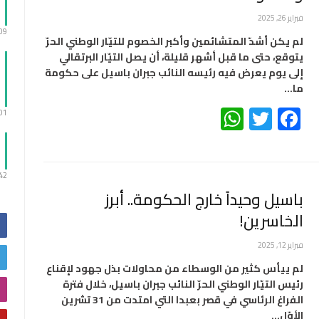
فبراير 26, 2025
:09
لم يكن أشدّ المتشائمين وأكبر الخصوم للتيّار الوطني الحرّ
يتوقع، حتى ما قبل أشهر قليلة، أن يصل التيّار البرتقالي
إلى يوم يعرض فيه رئيسه النائب جبران باسيل على حكومة
ما…
WhatsApp
Twitter
Facebook
:01
:42
باسيل وحيداً خارج الحكومة.. أبرز
الخاسرين!
فبراير 12, 2025
لم ييأس كثير من الوسطاء من محاولات بذل جهود لإقناع
رئيس التيّار الوطني الحرّ النائب جبران باسيل، خلال فترة
الفراغ الرئاسي في قصر بعبدا التي امتدت من 31 تشرين
الأوّل…