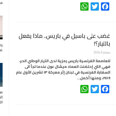
WhatsApp
Twitter
Facebook
مار
غضب على باسيل في باريس.. ماذا يفعل
بالتيار؟!
رح
عب
سبتمبر 9, 2024
للعاصمة الفرنسية باريس رمزية لدى التيار الوطني الحر،
فهي التي إحتضنت العماد ميشال عون عندما لجأ الى
السفارة الفرنسية في لبنان إثر معركة ١٣ تشرين الأول عام
١٩٨٩، ومنها أكمل…
WhatsApp
Twitter
Facebook
ال
اف