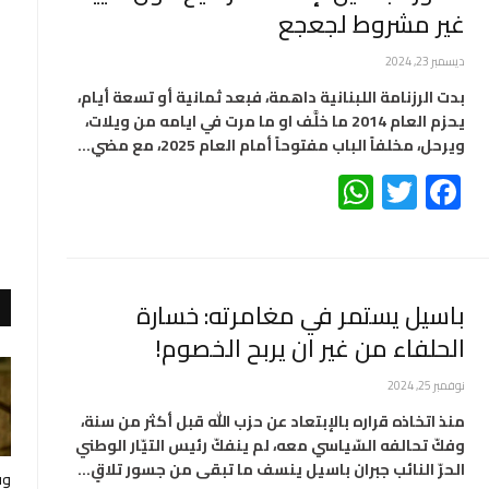
غير مشروط لجعجع
ديسمبر 23, 2024
بدت الرزنامة اللبنانية داهمة، فبعد ثمانية أو تسعة أيام،
يحزم العام 2014 ما خلَّف او ما مرت في ايامه من ويلات،
ويرحل، مخلفاً الباب مفتوحاً أمام العام 2025، مع مضي…
WhatsApp
Twitter
Facebook
باسيل يستمر في مغامرته: خسارة
الحلفاء من غير ان يربح الخصوم!
نوفمبر 25, 2024
منذ اتخاذه قراره بالإبتعاد عن حزب الله قبل أكثر من سنة،
وفكّ تحالفه السّياسي معه، لم ينفكّ رئيس التيّار الوطني
الحرّ النائب جبران باسيل ينسف ما تبقى من جسور تلاقٍ…
وف