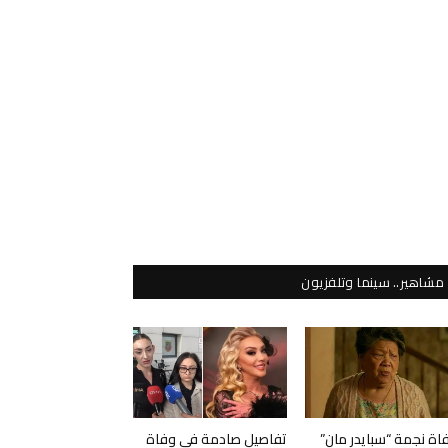
مشاهير.. سينما وتلفزيون
اة نجمة “سبايدر مان”
تفاصيل صادمة في وفاة