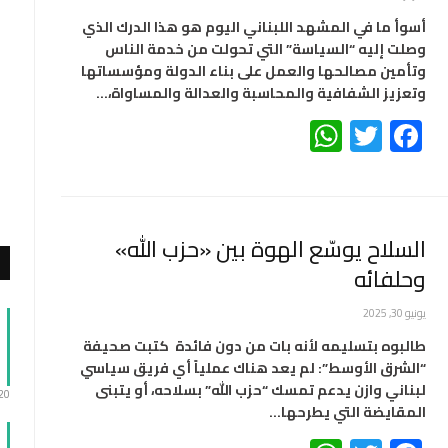
أسوأ ما في المشهد اللبناني اليوم هو هذا الدرك الذي
وصلت إليه “السياسة” التي تحولت من خدمة الناس
وتأمين مصالحها والعمل على بناء الدولة ومؤسساتها
وتعزيز الشفافية والمحاسبة والعدالة والمساواة،…
WhatsApp
Twitter
Facebook
السلاح يوسّع الهوة بين «حزب الله»
وحلفائه
يونيو 30, 2025
طالبوه بتسليمه لأنه بات من دون فائدة كتبت صحيفة
“الشرق الأوسط”: لم يعد هناك عملياً أي فريق سياسي
لبناني وازن يدعم تمسك “حزب الله” بسلاحه، أو يتبنى
:20
المقايضة التي يطرحها…