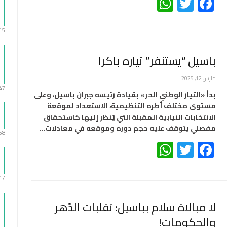
WhatsApp
Twitter
Facebook
:15
باسيل “يستنفر” تياره باكراً
مارس 12, 2025
:47
بدأ «التيار الوطني الحر» بقيادة رئيسه جبران باسيل، وعلى
مستوى مختلف أطره التنظيمية، الاستعداد لموقعة
الانتخابات النيابية المقبلة التي يُنظر إليها كاستحقاق
مفصلي يتوقف عليه حجم دوره وموقعه في معادلات…
:58
WhatsApp
Twitter
Facebook
:17
لا مبالاة سلام بباسيل: تقلبات الدّهر
والحكومات!