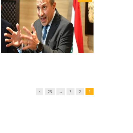
Next
23
…
3
2
1