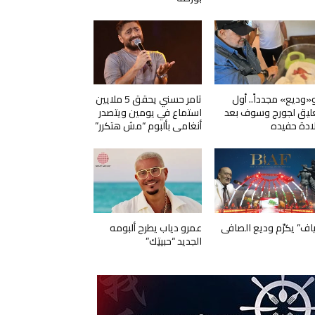
و«وديع» مجدداً.. أول
تامر حسني يحقق 5 ملايين
ليق لجورج وسوف بعد
استماع في يومين ويتصدر
ادة حفيده
أنغامي بألبوم “مش هتكرر”
ياف” يكرّم وديع الصافي
عمرو دياب يطرح ألبومه
الجديد “حبيتِك”