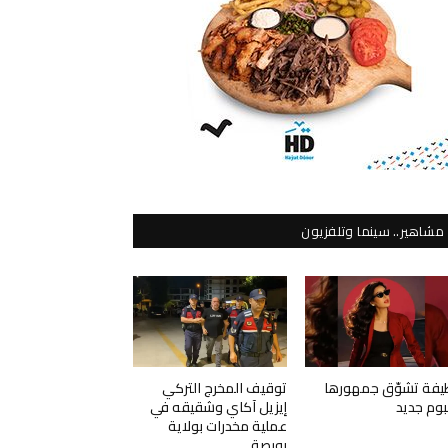
مشاهير.. سينما وتلفزيون
يفة تشوّق جمهورها
توقيف المخرج التركي
لبوم جديد
إيزيل آكاي وشقيقه في
عملية مخدرات بولاية
بورصة