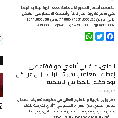
انخفضت أسعار المحروقات كافة 14000 ليرة لبنانية فيما
بقي سعر قارورة الغاز ثابتاً. وأصبحت الاسعار على الشكل
الاتي: بنزين 95: 1501.000 (-14000)بنزين 98 : 1541.000
(-14000)مازوت : 1471.000 (-14000)غاز: 939.000…
WhatsApp
Twitter
Facebook
الحلبي: ميقاتي أبلغني موافقته على
إعطاء المعلمين بدل 5 ليترات بنزين عن كل
يوم حضور بالمدارس الرسمية
فبراير 20, 2023
ذكر وزير التربية والتعليم العالي في حكومة تصريف الأعمال
لط
عباس الحلبي، من السراي الحكومي، “أنني تشرفت بلقاء
بأ
رئيس جطزكو تصريف الأعمال نجيب ميقاتي، وعرضنا
الشؤون التربوية وما وصل اليه الوضع…