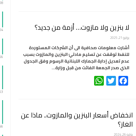
:08
لا بنزين ولا مازوت… أزمة من جديد؟
:04
يوليو 21, 2025
أشارت معلومات صحافية الى أن الشركات المستوردة
للنفط توقفت عن تسليم مادتيّ البنزين والمازوت بسبب
:56
عدم تعديل إدارة الجمارك اللبنانية الرسوم وفق الجدول
الذي صدر الجمعة الفائت من قبل وزارة…
WhatsApp
Twitter
Facebook
:53
انخفاض أسعار البنزين والمازوت.. ماذا عن
الغاز؟
:46
يوليو 26, 2024