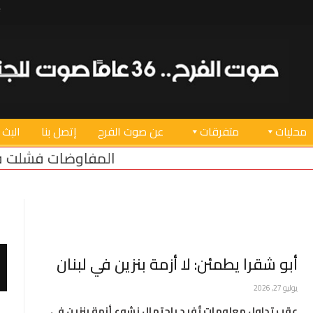
محليات
متفرقات
عن صوت الفرح
إتصل بنا
البث 
المفاوضات فشلت في انتزاع أي مكس
أبو شقرا يطمئن: لا أزمة بنزين في لبنان
يوليو 27, 2026
عقب تداول معلومات تُفيد باحتمال نشوء أزمة بنزين في