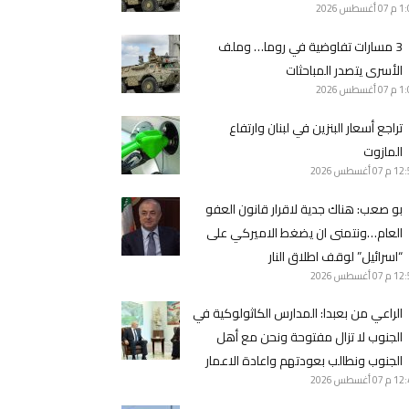
1 م
07 أغسطس 2026
3 مسارات تفاوضية في روما… وملف
الأسرى يتصدر المباحثات
1 م
07 أغسطس 2026
تراجع أسعار البنزين في لبنان وارتفاع
المازوت
12 م
07 أغسطس 2026
بو صعب: هناك جدية لاقرار قانون العفو
العام…ونتمنى ان يضغط الاميركي على
“اسرائيل” لوقف اطلاق النار
12 م
07 أغسطس 2026
الراعي من بعبدا: المدارس الكاثولوكية في
الجنوب لا تزال مفتوحة ونحن مع أهل
الجنوب ونطالب بعودتهم واعادة الاعمار
12 م
07 أغسطس 2026