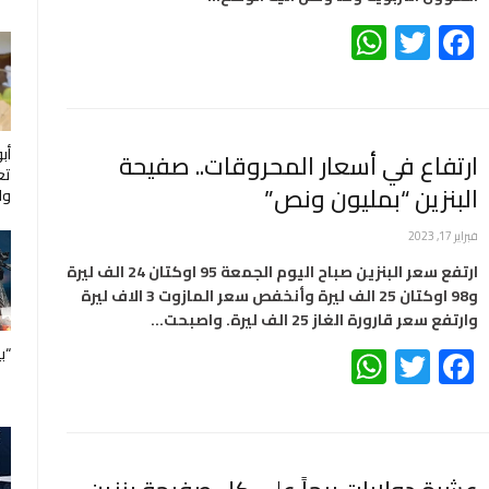
WhatsApp
Twitter
Facebook
أب
ارتفاع في أسعار المحروقات.. صفيحة
تع
البنزين “بمليون ونص”
ول
فبراير 17, 2023
ارتفع سعر البنزين صباح اليوم الجمعة 95 اوكتان 24 الف ليرة
و98 اوكتان 25 الف ليرة وأنخفص سعر المازوت 3 الاف ليرة
وارتفع سعر قارورة الغاز 25 الف ليرة. واصبحت…
WhatsApp
Twitter
Facebook
“ب