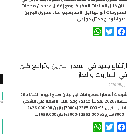
لبنان خلال الساعات المقبلة، ومع إقفال عدد من محطات
المحروقات أبوابها ليل الأحد بسبب نفاد مخزون البنزين
لديها، أوضح ممثل موزعي…
WhatsApp
Twitter
Facebook
ارتفاع جديد في اسعار البنزين وتراجع كبير
في المازوت والغاز
أبريل 28, 2026
شهدت أسعار المحروقات في لبنان صباح اليوم الثلاثاء 28
نيسان 2026 تعديلاً جديداً، وقد باتت الاسعار على الشكل
:09
الآتي: بنزين 95: 2385.000 (+7000) بنزين 98: 2426.000
(+8000)مازوت: 2362.000 (-45000)غاز: 1639.000…
WhatsApp
Twitter
Facebook