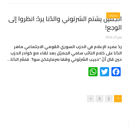
محليات
الجميّل يشتم الشرتوني والدّنا يردّ: انظروا إلى
الوجع!
يناير 23, 2024
ردّ عميد الإعلام في الحزب السوري القومي الاجتماعي ماهر
الدّنا على كلام النائب سامي الجميّل بعد لقاء مع كوادر الحزب
حين قال أنّ “حبيب الشرتوني وقفا صرمايتكن سوا”. فنشر الدّنا…
WhatsApp
Twitter
Facebook
Next
3
2
1