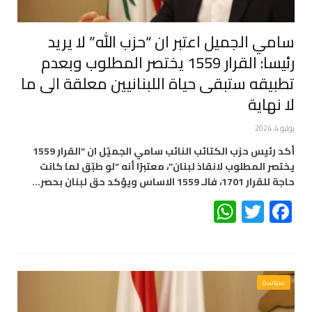
سامي الجميل اعتبر ان “حزب الله” لا يريد
رئيسا: القرار 1559 يختصر المطلوب وبعدم
تطبيقه ستبقى حياة اللبنانيين معلقة الى ما
لا نهاية
يوليو 4, 2024
أكد رئيس حزب الكتائب النائب سامي الجميّل ان “القرار 1559
يختصر المطلوب لانقاذ لبنان”، معتبرًا أنه “لو طبّق لما كانت
حاجة للقرار 1701، فالـ 1559 الاساس ويؤكد حق لبنان بحصر…
WhatsApp
Twitter
Facebook
سياسة