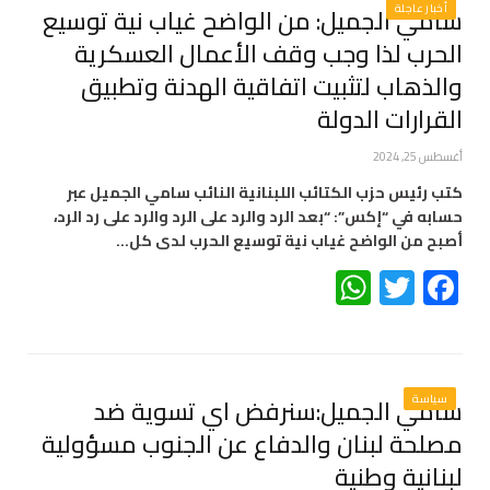
أخبار عاجلة
سامي الجميل: من الواضح غياب نية توسيع
الحرب لذا وجب وقف الأعمال العسكرية
والذهاب لتثبيت اتفاقية الهدنة وتطبيق
القرارات الدولة
أغسطس 25, 2024
كتب رئيس حزب الكتائب اللبنانية النائب سامي الجميل عبر
حسابه في “إكس”: “بعد الرد والرد على الرد والرد على رد الرد،
أصبح من الواضح غياب نية توسيع الحرب لدى كل…
WhatsApp
Twitter
Facebook
سياسة
سامي الجميل:سنرفض اي تسوية ضد
مصلحة لبنان والدفاع عن الجنوب مسؤولية
لبنانية وطنية