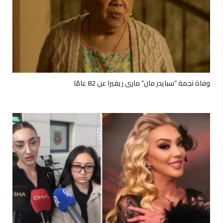
وفاة نجمة “سبايدر مان” ماري ريفيرا عن 82 عامًا