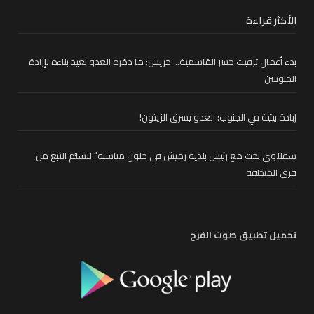
الأكثر قراءة
بدء أعمال تزفيت جسر القاسمية.. خريس: ما دمّره العدو نعيد بناءه بإرادة
الجنوبيين
إبادة بيئية في الجنوب: العدو يسرق الزيتون!
سقلاوي بحث مع رئيس بلدية رميش في حلول مناسبة” لتسلُّم التبغ من
قرى المنطقة
تحميل تطبيق صوت الفرح