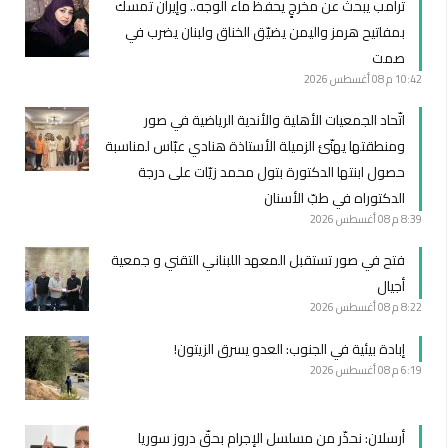
ترامب يبحث عن مخرجٍ يحفظ ماء الوجه.. وإيران تمسك
بمفاتيح هرمز واليمن يضيّق الخناق ولبنان يضرب في
صمت
10:42 م
08 أغسطس 2026
اتّحاد الجمعيات الأهلية والأندية الرياضية في صور
ومنطقتها يهنّئ الزميلة الأستاذة هنادي عبّاس لمناسبة
حصول ابنتها الدكتورة بتول محمد زيّات على درجة
الدكتوراه في طبّ الأسنان
8:39 م
08 أغسطس 2026
فتح في صور تستقبل المعهد اللبناني التقني و جمعية
أجيال
8:22 م
08 أغسطس 2026
إبادة بيئية في الجنوب: العدو يسرق الزيتون!
6:19 م
08 أغسطس 2026
أرسلان: نحذّر من مسلسل الإجرام بحقّ دروز سوريا