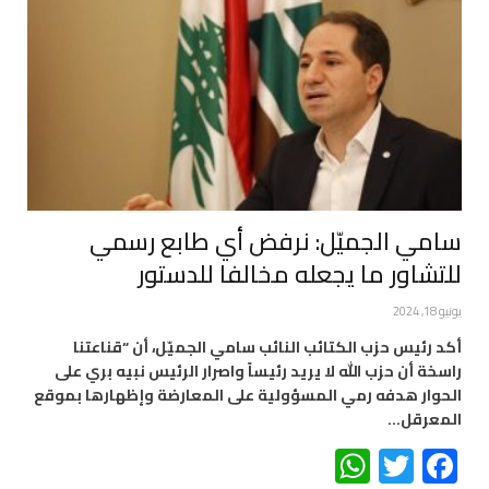
سامي الجميّل: نرفض أي طابع رسمي
للتشاور ما يجعله مخالفا للدستور
يونيو 18, 2024
أكد رئيس حزب الكتائب النائب سامي الجميّل، أن “قناعتنا
راسخة أن حزب الله لا يريد رئيساً واصرار الرئيس نبيه بري على
الحوار هدفه رمي المسؤولية على المعارضة وإظهارها بموقع
المعرقل…
WhatsApp
Twitter
Facebook