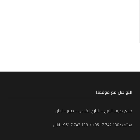
للتواصل مع موقعنا
مبنى صوت الفرح – شارع القدس – صور – لبنان
هاتف : 130 742 7 961+ / 139 742 7 961+ لبنان