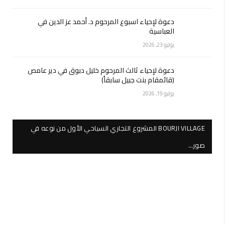
دعوة لإحياء اسبوع المرحوم د. أحمد عز الدين في
العباسية
يوليو 23, 2026
دعوة لإحياء ثالث المرحوم خليل دبوق في دير عامص
(قائمقام بنت جبيل سابقاً)
يوليو 19, 2026
BOURJI VILLAGE المشروع التجاري السياحي الأول من نوعه في
صور…