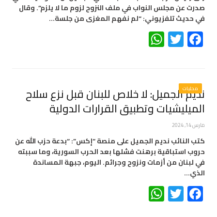
صدرت عن مجلس النواب في ملف النزوح لزوم ما لا يلزم”. وقال
في حديث تلفزيوني: “لم نفهم المغزى من جلسة…
WhatsApp
Twitter
Facebook
محليات
نديم الجميل: لا خلاص للبنان قبل نزع سلاح
الميليشيات وتطبيق القرارات الدولية
مارس 14, 2024
كتب النائب نديم الجميل على منصة “إكس”: “بدعة حزب الله عن
حروب استباقية برهنت فشلها بعد الحرب السورية، وما سببته
في لبنان من أزمات ونزوح وجرائم. اليوم، جبهة المساندة
الذي…
WhatsApp
Twitter
Facebook