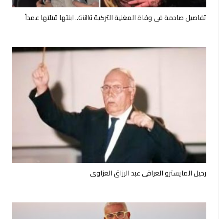
تفاصيل صادمة في وفاة المغنية التركية Güllü.. ابنتها قتلتها عمداً
رحيل المايسترو العراقي عبد الرزاق العزاوي