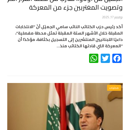
وتصويت المغتربين جزء من المعركة
نوفمبر 17, 2025
أكد رئيس حزب الكتائب النائب سامي الجميّل أنّ “الانتخابات
المقبلة خلال الأشهر الستة المقبلة تمثل محطة مفصلية”،
داعيًا اللبنانيين المنتشرين إلى التسجيل بكثافة، مؤكدًا أن
“المعركة التي قادتها الكتائب منذ…
WhatsApp
Twitter
Facebook
محليات