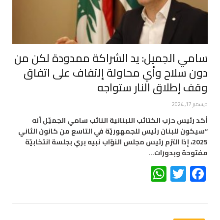
سامي الجميل: يد الشراكة ممدودة لكن من
دون سلاح وأي محاولة إلتفاف على اتفاق
وقف إطلاق النار ستواجه
ديسمبر 17, 2024
أكد رئيس حزب الكتائب اللبنانية النائب سامي الجميّل أنه
“سيكون للبنان رئيس للجمهوريّة في التاسع من كانون الثاني
2025، إذا التزم رئيس مجلس النوّاب نبيه بري بجلسة انتخابيّة
مفتوحة وبدورات…
WhatsApp
Twitter
Facebook