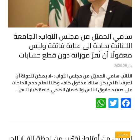
سامي الجميّل من مجلس النواب: الجامعة
اللبنانية بحاجة الى عناية فائقة وليس
معقولًا أن تُقرّ موزانة دون قطع حسابات
يناير 28, 2026
النائب سامي الجميّل من مجلس النواب: -لا يمكن للدولة أن
تصرف اذا لم يكن هناك مدخول كاف، وكلنا نعلم حجم الحاجات
على صعيد حقوق الناس والضمان الصحي خاصة كبار السن…
WhatsApp
Twitter
Facebook
محليات
الجميل من أوتاوا: نقترب من لحظة القرار الحر