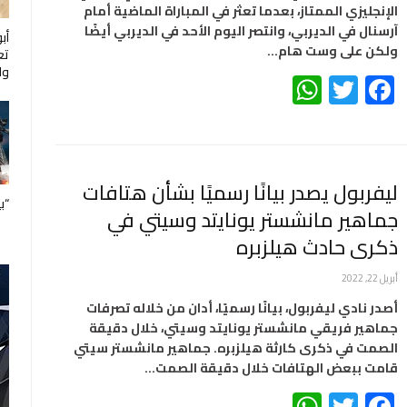
الإنجليزي الممتاز، بعدما تعثر في المباراة الماضية أمام
آرسنال في الديربي، وانتصر اليوم الأحد في الديربي أيضًا
أب
ولكن على وست هام…
تع
ول
WhatsApp
Twitter
Facebook
ليفربول يصدر بيانًا رسميًا بشأن هتافات
“ب
جماهير مانشستر يونايتد وسيتي في
ذكرى حادث هيلزبره
أبريل 22, 2022
أصدر نادي ليفربول، بيانًا رسميًا، أدان من خلاله تصرفات
جماهير فريقي مانشستر يونايتد وسيتي، خلال دقيقة
الصمت في ذكرى كارثة هيلزبره. جماهير مانشستر سيتي
قامت ببعض الهتافات خلال دقيقة الصمت…
WhatsApp
Twitter
Facebook