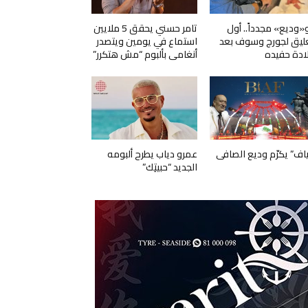
و«وديع» مجدداً.. أول
تامر حسني يحقق 5 ملايين
ليق لجورج وسوف بعد
استماع في يومين ويتصدر
ادة حفيده
أنغامي بألبوم “مش هتكرر”
ياف” يكرّم وديع الصافي
عمرو دياب يطرح ألبومه
الجديد “حبيتِك”