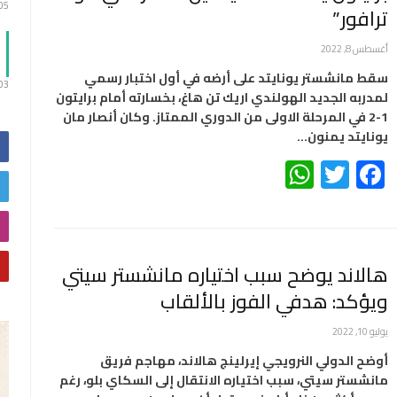
:05
ترافور”
أغسطس 8, 2022
سقط مانشستر يونايتد على أرضه في أول اختبار رسمي
:03
لمدربه الجديد الهولندي اريك تن هاغ، بخسارته أمام برايتون
1-2 في المرحلة الاولى من الدوري الممتاز. وكان أنصار مان
يونايتد يمنون…
WhatsApp
Twitter
Facebook
هالاند يوضح سبب اختياره مانشستر سيتي
ويؤكد: هدفي الفوز بالألقاب
يوليو 10, 2022
أوضح الدولي النرويجي إيرلينج هالاند، مهاجم فريق
مانشستر سيتي، سبب اختياره الانتقال إلى السكاي بلو، رغم