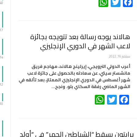
WhatsApp
Twitter
Facebook
:40
:17
هالاند يوجه رسالة بعد تتويجه بجائزة
لاعب الشهر في الدوري الإنجليزي
سبتمبر 16, 2022
:14
أعرب الدولي النرويجي، إيرلينج هالاند، مهاجم فريق
مانشستر سيتي، عن سعادته بالحصول على جائزة لاعب
شهر أغسطس في الدوري الإنجليزي الممتاز، بعد تألقه في
:12
الشهر الماضي رفقة السكاي بلو. ونجح…
WhatsApp
Twitter
Facebook
:10
برايتون يسقط “الشياطين الحمر” في “أولد