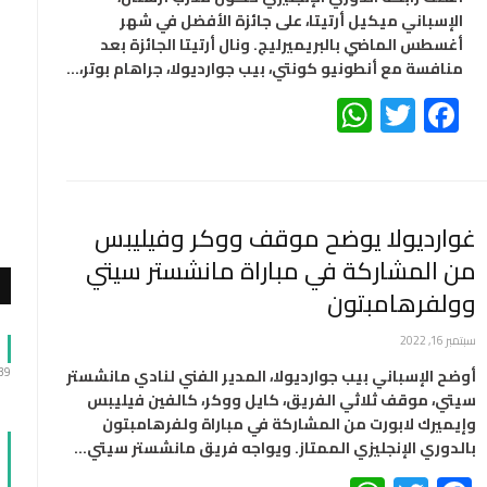
الإسباني ميكيل أرتيتا، على جائزة الأفضل في شهر
أغسطس الماضي بالبريميرليج. ونال أرتيتا الجائزة بعد
منافسة مع أنطونيو كونتي، بيب جوارديولا، جراهام بوتر،…
WhatsApp
Twitter
Facebook
غوارديولا يوضح موقف ووكر وفيليبس
من المشاركة في مباراة مانشستر سيتي
وولفرهامبتون
سبتمبر 16, 2022
:39
أوضح الإسباني بيب جوارديولا، المدير الفني لنادي مانشستر
سيتي، موقف ثلاثي الفريق، كايل ووكر، كالفين فيليبس
وإيميرك لابورت من المشاركة في مباراة ولفرهامبتون
بالدوري الإنجليزي الممتاز. ويواجه فريق مانشستر سيتي…