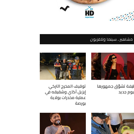
مشاهير.. سينما وتلفزيون
يفة تشوّق جمهورها
توقيف المخرج التركي
لبوم جديد
إيزيل آكاي وشقيقه في
عملية مخدرات بولاية
بورصة