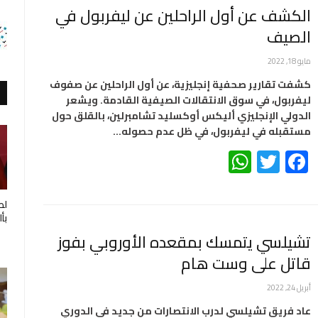
الكشف عن أول الراحلين عن ليفربول في
الصيف
مايو 18, 2022
كشفت تقارير صحفية إنجليزية، عن أول الراحلين عن صفوف
ليفربول، في سوق الانتقالات الصيفية القادمة. ويشعر
الدولي الإنجليزي أليكس أوكسليد تشامبرلين، بالقلق حول
مستقبله في ليفربول، في ظل عدم حصوله…
WhatsApp
Twitter
Facebook
لط
بأ
تشيلسي يتمسك بمقعده الأوروبي بفوز
قاتل على وست هام
أبريل 24, 2022
عاد فريق تشيلسي لدرب الانتصارات من جديد في الدوري