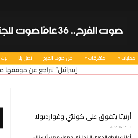
محليات
متفرقات
عن صوت الفرح
إتصل بنا
البث 
“إسرائيل” تتراجع عن موقفها من الحدود البرية
أرتيتا يتفوق على كونتي وغوارديولا
سبتمبر 16, 2022
أعلنت رابطة الدوري الإنجليزي حصول مدرب أرسنال،