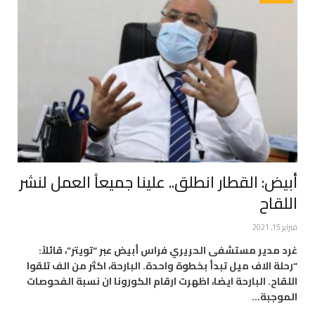
أبيض: القطار انطلق.. علينا جميعاً العمل لنشر
اللقاح
فبراير 15, 2021
غرد مدير مستشفى الحريري فراس أبيض عبر “تويتر”، قائلاً:
“رحلة الاف ميل تبدأ بخطوة واحدة. البارحة، اكثر من الف تلقوا
اللقاح. البارحة ايضا، اظهرت ارقام الكورونا ان نسبة الفحوصات
الموجبة…