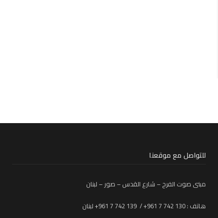
للتواصل مع موقعنا
مبنى صوت الفرح – شارع القدس – صور – لبنان
هاتف : 130 742 7 961+ / 139 742 7 961+ لبنان