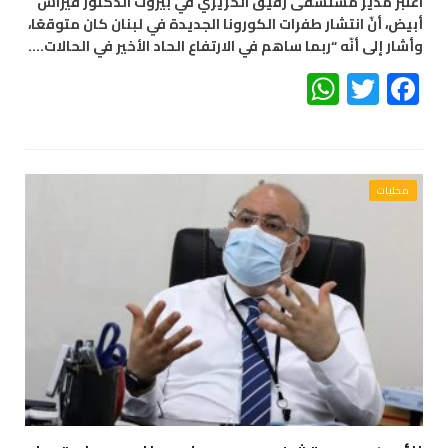
اعتبر مدير مستشفى رفيق الحريري في بيروت الدكتور فيراس
أبيض، أنّ انتشار طفرات الكورونا الجديدة في لبنان كان متوقعًا،
وأشار إلى أنّه “ربما ساهم في الارتفاع الحاد الأخير في الحالات.…
WhatsApp
Twitter
Facebook
محليات