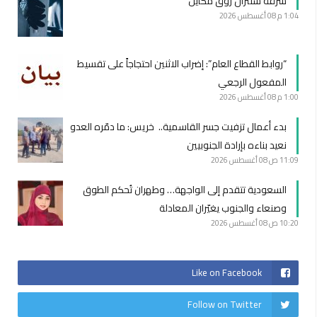
سرقة سنترال زوق مكايل
1:04 م
08 أغسطس 2026
“روابط القطاع العام”: إضراب الاثنين احتجاجاً على تقسيط
المفعول الرجعي
1:00 م
08 أغسطس 2026
بدء أعمال تزفيت جسر القاسمية.. خريس: ما دمّره العدو
نعيد بناءه بإرادة الجنوبيين
11:09 ص
08 أغسطس 2026
السعودية تتقدم إلى الواجهة… وطهران تُحكم الطوق
وصنعاء والجنوب يغيّران المعادلة
10:20 ص
08 أغسطس 2026
Like on Facebook
Follow on Twitter