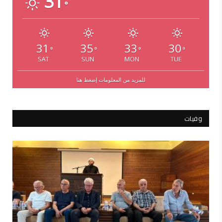
31
°
31
35
33
30
°
°
°
°
SAT
SUN
MON
TUE
للمزيد من المعلومات إضغط هنا
وفيات