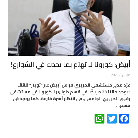
أبيض: كورونا لا تهتم بما يحدث في الشوارع!
مارس 9, 2021
غرّد مدير مستشفى الحريري فراس أبيض عبر “تويتر” قائلاً:
“يوجد حاليًا 23 مريضًا في قسم طوارئ الكورونا فى مستشفى
رفيق الحريري الجامعي، في انتظار أسرة فارغة. كما يوجد في
قسم…
WhatsApp
Twitter
Facebook