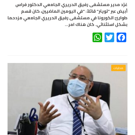
غرّد مدير مستشفى رفيق الحريري الجامعي الدكتور فراس
أبيض عبر “تويتر” قائلاً: “في اليومين الماضيين، كان قسم
طوارئ الكورونا في مستشفى رفيق الحريري الجامعي مزدحما
بشكل استثنائي. كان هناك امر…
WhatsApp
Twitter
Facebook
محليات