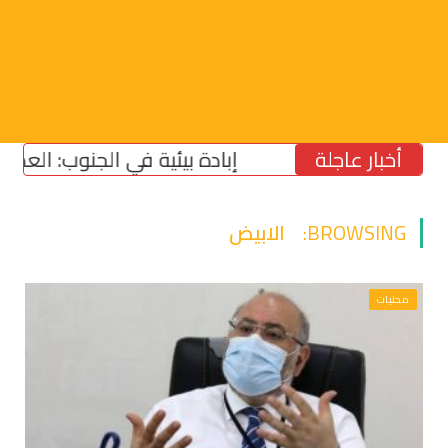
أخبار عاجلة
إبادة بيئية في الجنوب: العدو يسرق ال
BROWSING:
الابيض
محليات