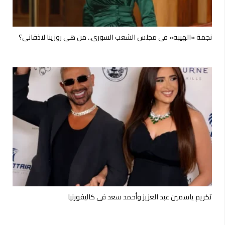
نجمة «الهيبة» في مجلس الشعب السوري.. من هي روزينا لاذقاني؟
تكريم ياسمين عبد العزيز وأحمد سعد فى كاليفورنيا