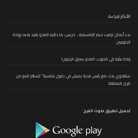
الأكثر قراءة
بدء أعمال تزفيت جسر القاسمية.. خريس: ما دمّره العدو نعيد بناءه بإرادة
الجنوبيين
إبادة بيئية في الجنوب: العدو يسرق الزيتون!
سقلاوي بحث مع رئيس بلدية رميش في حلول مناسبة” لتسلُّم التبغ من
قرى المنطقة
تحميل تطبيق صوت الفرح