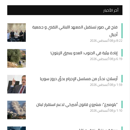
أخر الأخبار
فتح في صور تستقبل المعهد اللبناني التقني و جمعية
أجيال
8:22 م
08 أغسطس 2026
إبادة بيئية في الجنوب: العدو يسرق الزيتون!
6:19 م
08 أغسطس 2026
أرسلان: نحذّر من مسلسل الإجرام بحقّ دروز سوريا
1:59 م
08 أغسطس 2026
“بلومبرغ”: مشروع قانون أميركي لدعم استقرار لبنان
1:10 م
08 أغسطس 2026