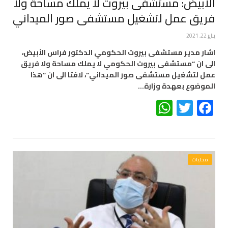
الأبيض: مستشفى بيروت لا يملك مساحة ولا
فريق عمل لتشغيل مستشفى صور الميداني
يناير 22, 2021
اشار مدير ​مستشفى بيروت الحكومي​ الدكتور ​فراس الأبيض​،
الى ان “مستشفى بيروت الحكومي لا يملك مساحة ولا فريق
عمل لتشغيل مستشفى صور الميداني”، لافتا الى ان “هذا
الموضوع بعهدة ​وزارة…
WhatsApp
Twitter
Facebook
محليات