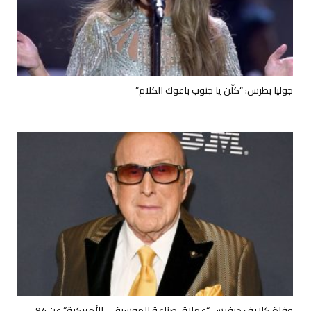
جوليا بطرس: “كلّن يا جنوب باعوك الكلام”
وفاة كلايف ديفيس “عملاق صناعة الموسيقى الأميركية” عن 94