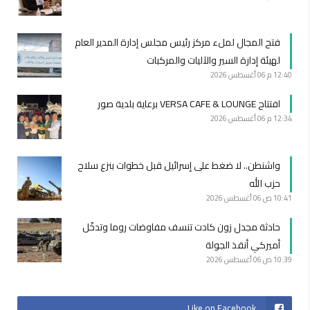
فتح المجال لملء مركز رئيس مجلس إدارة المدير العام
لهيئة إدارة السير والآليات والمركبات
12:40 م
06 أغسطس 2026
افتتاح VERSA CAFE & LOUNGE برعاية بلدية صور
12:34 م
06 أغسطس 2026
واشنطن.. لا ضغط على إسرائيل قبل خطوات بنزع سلاح
حزب الله
10:41 ص
06 أغسطس 2026
حادثة مجدل زون كادت تنسف مفاوضات روما وتدخّل
أميركي أنقذ الجولة
10:39 ص
06 أغسطس 2026
Like on Facebook