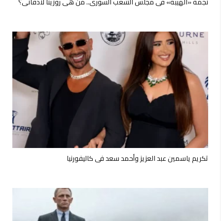
نجمة «الهيبة» في مجلس الشعب السوري.. من هي روزينا لاذقاني؟
تكريم ياسمين عبد العزيز وأحمد سعد فى كاليفورنيا