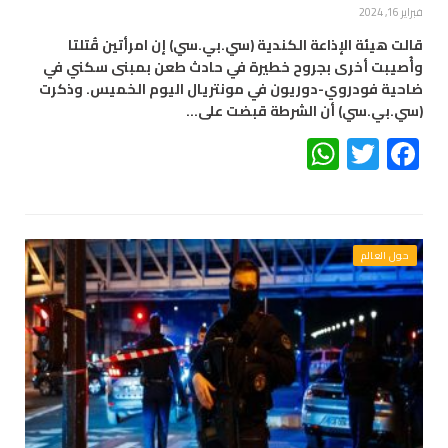
فبراير 16, 2024
قالت هيئة الإذاعة الكندية (سي.بي.سي) إن امرأتين قُتلتا
وأُصيبت أخرى بجروح خطيرة في حادث طعن بمبنى سكني في
ضاحية فودروي-دوريون في مونتريال اليوم الخميس. وذكرت
(سي.بي.سي) أن الشرطة قبضت على…
WhatsApp
Twitter
Facebook
حول العالم