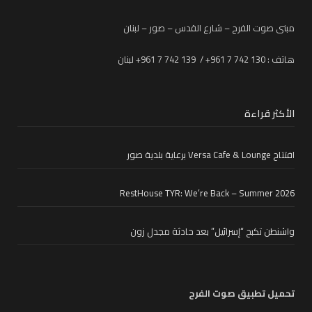
مبنى صوت الفرح – شارع القدس – صور – لبنان
هاتف : 130 742 7 961+ / 139 742 7 961+ لبنان
الأكثر قراءة
افتتاح Versa Cafe & Lounge برعاية بلدية صور
RestHouse TYR: We’re Back – Summer 2026
واشنطن تكبح “إسرائيل” بعد حادثة مجدل زون
تحميل تطبيق صوت الفرح