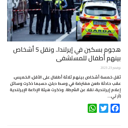
هجوم بسكين في إيرلندا.. ونقل 5 أشخاص
بينهم أطفال للمستشفى
نوفمبر 23, 2023
نُقل خمسة أشخاص بينهم ثلاثة أطفال على الأقل، الخميس،
عقب حادثة طعن مفترضة في وسط دبلن، حسبما ذكرت وسائل
إعلام إيرلندية، نقلا عن الشرطة. وذكرت هيئة الإذاعة الإيرلندية
(آر تي…
WhatsApp
Twitter
Facebook