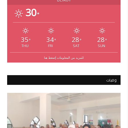
30
°
35
34
28
28
°
°
°
°
THU
FRI
SAT
SUN
للمزيد من المعلومات إضغط هنا
وفيات