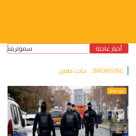
أخبار عاجلة
سموتريتش: بقاء “ال
BROWSING:
حادث طعن
حول العالم