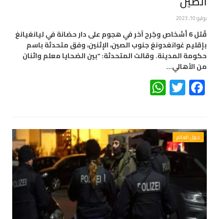
الصين
يوليو 10, 2023
قُتل 6 أشخاص وجُرح آخر في هجوم على دار حضانة في ليانغيانغ
بإقليم غوانغدونغ جنوب الصين، الإثنين، وفق متحدثة باسم
حكومة المدينة. وقالت المتحدثة: “بين الضحايا معلم واثنان
من الأهالي…
WhatsApp
Twitter
Facebook
حول العالم