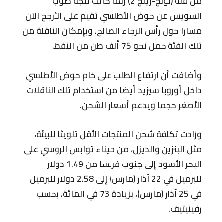
من فئة (لونج-رينج 2) ربما كانت تتجه صوب
السويس من حوض الأطلسي تقيم على الأرجح الآن
مسارا حول رأس الرجاء الصالح. وبإمكان الناقلة من
تلك الفئة حمل نحو 75 ألف طن من النفط.
وأضافت أن ارتفاع الطلب على خام حوض الأطلسي
داخل أوروبا سيزيد أيضا من استخدام تلك الناقلات
الأصغر حجما ويدعم أسعار الشحن.
وزادت تكلفة شحن المنتجات الأقل تلويثا للبيئة،
مثل البنزين والديزل، من ميناء توابس الروسي على
البحر الأسود إلى جنوب فرنسا من 1.49 دولار
للبرميل في 22 آذار (مارس) إلى 2.58 دولار للبرميل
في 25 آذار (مارس)، بزيادة 73 في المائة، بحسب
رفينيتيف.