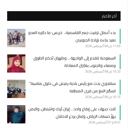
أخر الأخبار
بدء أعمال تزفيت جسر القاسمية.. خريس: ما دمّره العدو
نعيد بناءه بإرادة الجنوبيين
11:09 ص
08 أغسطس 2026
السعودية تتقدم إلى الواجهة… وطهران تُحكم الطوق
وصنعاء والجنوب يغيّران المعادلة
10:20 ص
08 أغسطس 2026
سقلاوي بحث مع رئيس بلدية رميش في حلول مناسبة”
لتسلُّم التبغ من قرى المنطقة
10:15 ص
08 أغسطس 2026
ثلاث جبهات على إيقاع واحد… إيران تُربك واشنطن، واليمن
يهزّ حسابات الرياض، ولبنان يردع الاحتلال
8:47 م
07 أغسطس 2026