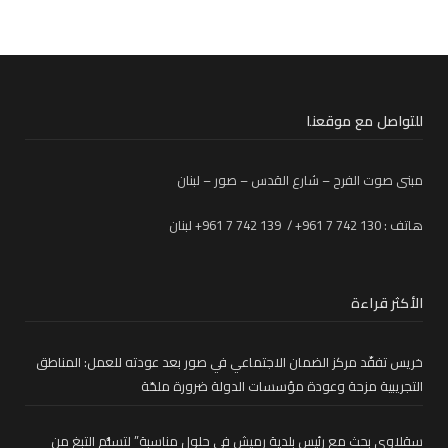
للتواصل مع موقعنا
مبنى صوت الفرح – شارع القدس – صور – لبنان
هاتف : 130 742 7 961+ / 139 742 7 961+ لبنان
الأكثر قراءة
خريس تفقّد مركز الضمان الاجتماعي في صور بعد عودته للعمل: المناطق
التجريبية مزحة وعودة مؤسسات الدولة ضرورة ملحّة
سقلاوي بحث مع رئيس بلدية رميش في حلول مناسبة” لتسلُّم التبغ من