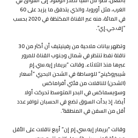
بالفعل، نظرا لأن آسيا تصدر الوقود إلى أسواق في
الغرب، مثل أوروبا، والذي يتدفق ما يزيد على 60
في المائة، منه عبر القناة المكتظة في 2020 بحسب
“إف.جي.إي”.
وتظهر بيانات ملاحية من رفينيتيف أن أكثر من 30
ناقلة نفط تنتظر في شمال وجنوب القناة للمرور
عبرها منذ الثلاثاء. وقالت “بريمار إيه.سي.إم
شيببروكينج” للوساطة في الشحن البحري “أسعار
(الشحن) للناقلات من فئتي أفراماكس
وسويسماكس في البحر المتوسط تحركت أولا
أيضا، إذ بدأت السوق تضع في الحسبان توافر عدد
أقل من السفن في المنطقة”.
وقالت “بريمار إيه.سي.إم إن” أربع ناقلات على الأقل