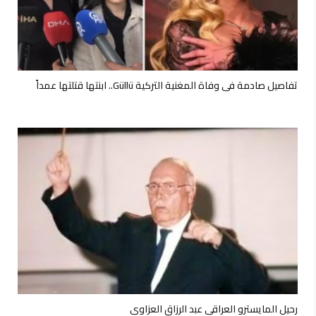
تفاصيل صادمة في وفاة المغنية التركية Güllü.. ابنتها قتلتها عمداً
رحيل المايسترو العراقي عبد الرزاق العزاوي