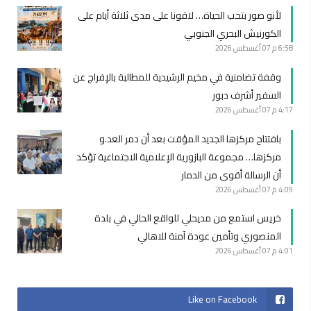
لأنو صور بتحب الحياة… لاقونا على مدى ثلاثة أيام على
الكورنيش البحري الجنوبي
6:58 م
07 أغسطس 2026
وقفة تضامنية في مخيم الرشيدية للمطالبة بالإفراج عن
السفير أشرف دبور
4:17 م
07 أغسطس 2026
بافتتاح مركزها الجديد المؤقت بعد أن دمر العد.و
مركزها… مجموعة البازورية الإعلامية الاجتماعية تؤكد
أن الرسالة أقوى من الدمار
4:09 م
07 أغسطس 2026
خريس استمع من مديحلي للواقع الحالي في بلدة
المنصوري وتأمين عودة آمنة للاهالي
4:01 م
07 أغسطس 2026
Like on Facebook