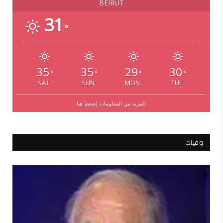
BEIRUT
31
°
35
35
29
30
°
°
°
°
SAT
SUN
MON
TUE
للمزيد من المعلومات إضغط هنا
وفيات