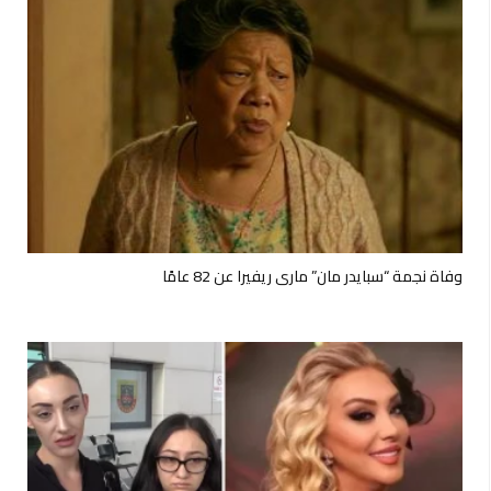
وفاة نجمة “سبايدر مان” ماري ريفيرا عن 82 عامًا