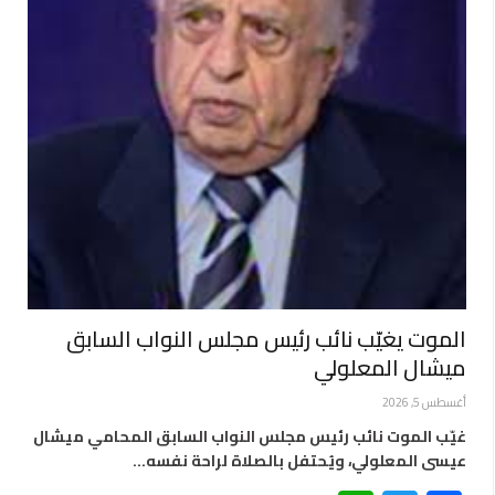
الموت يغيّب نائب رئيس مجلس النواب السابق
ميشال المعلولي
أغسطس 5, 2026
غيّب الموت نائب رئيس مجلس النواب السابق المحامي ميشال
عيسى المعلولي، ويُحتفل بالصلاة لراحة نفسه…