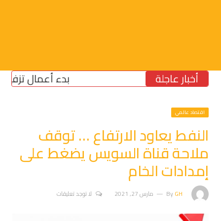
أخبار عاجلة
بدء أعمال تزفيت جسر الق
اقتصاد عالمي
النفط يعاود الارتفاع … توقف
ملاحة قناة السويس يضغط على
إمدادات الخام
GH
By
مارس 27, 2021
لا توجد تعليقات