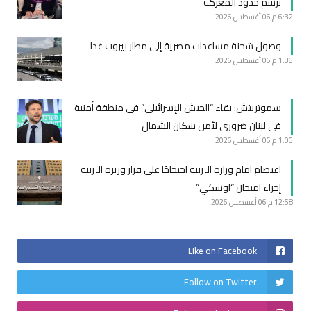
ترسم حدود المعركة
6:32 م
06 أغسطس 2026
وصول شحنة مساعدات مصرية إلى مطار بيروت غدا
1:36 م
06 أغسطس 2026
سموتريتش: بقاء “الجيش الإسرائيلي” في منطقة أمنية
في لبنان ضروري لأمن سكان الشمال
1:06 م
06 أغسطس 2026
اعتصام امام وزارة التربية احتجاجًا على قرار وزيرة التربية
إجراء امتحان “اوسكي”
12:58 م
06 أغسطس 2026
Like on Facebook
Follow on Twitter