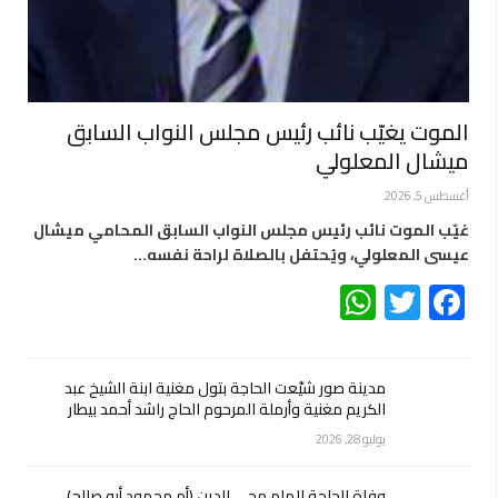
الموت يغيّب نائب رئيس مجلس النواب السابق
ميشال المعلولي
أغسطس 5, 2026
غيّب الموت نائب رئيس مجلس النواب السابق المحامي ميشال
عيسى المعلولي، ويُحتفل بالصلاة لراحة نفسه…
WhatsApp
Twitter
Facebook
مدينة صور شيّعت الحاجة بتول مغنية ابنة الشيخ عبد
الكريم مغنية وأرملة المرحوم الحاج راشد أحمد بيطار
يوليو 28, 2026
وفاة الحاجة الهام محي الدين (أم محمود أبو صالح)