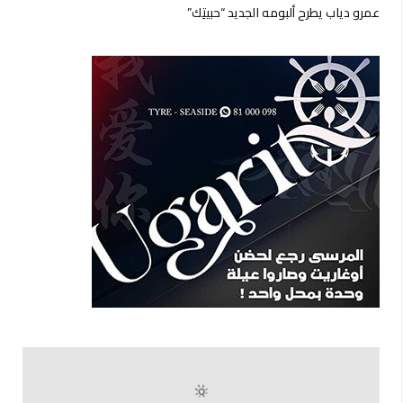
عمرو دياب يطرح ألبومه الجديد “حبيتِك”