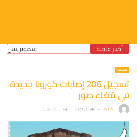
أخبار عاجلة
سموتريتش: بقاء “ال
محليات
تسجيل 206 إصابات كورونا جديدة
في قضاء صور
F.S
By
يناير 23, 2021
لا توجد تعليقات