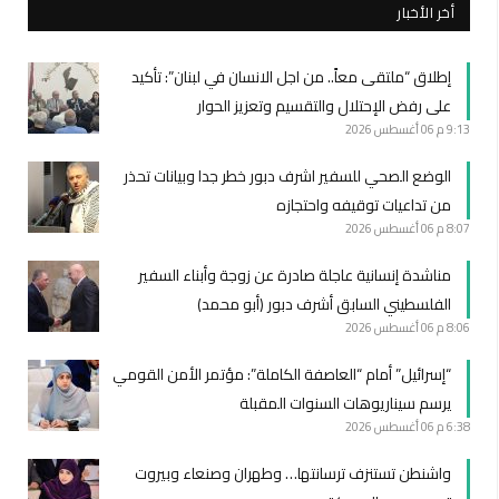
أخر الأخبار
إطلاق “ملتقى معاً.. من اجل الانسان في لبنان”: تأكيد
على رفض الإحتلال والتقسيم وتعزيز الحوار
9:13 م
06 أغسطس 2026
الوضع الصحي للسفير اشرف دبور خطر جدا وبيانات تحذر
من تداعيات توقيفه واحتجازه
8:07 م
06 أغسطس 2026
مناشدة إنسانية عاجلة صادرة عن زوجة وأبناء السفير
الفلسطيني السابق أشرف دبور (أبو محمد)
8:06 م
06 أغسطس 2026
“إسرائيل” أمام “العاصفة الكاملة”: مؤتمر الأمن القومي
يرسم سيناريوهات السنوات المقبلة
6:38 م
06 أغسطس 2026
واشنطن تستنزف ترسانتها… وطهران وصنعاء وبيروت