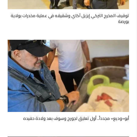
توقيف المخرج التركي إيزيل آكاي وشقيقه في عملية مخدرات بولاية
بورصة
أبو«وديع» مجدداً.. أول تعليق لجورج وسوف بعد ولادة حفيده