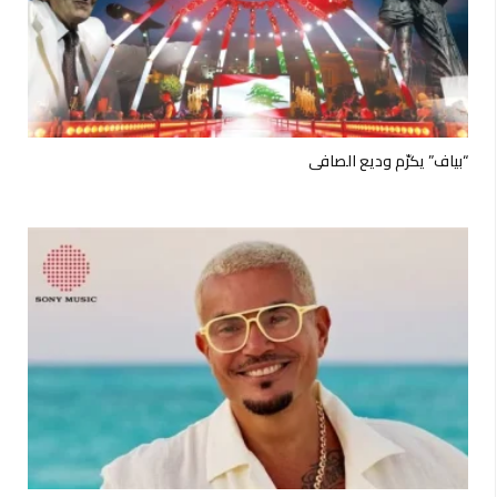
“بياف” يكرّم وديع الصافي