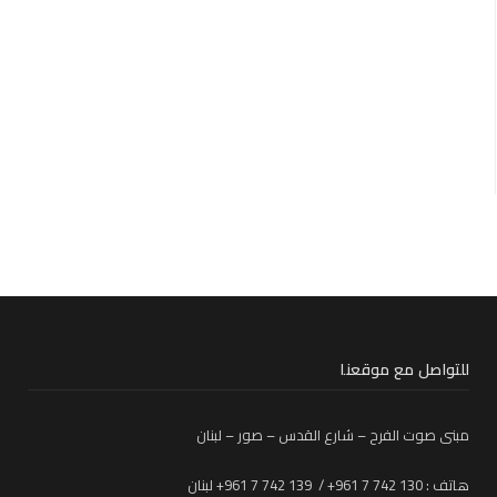
للتواصل مع موقعنا
مبنى صوت الفرح – شارع القدس – صور – لبنان
هاتف : 130 742 7 961+ / 139 742 7 961+ لبنان