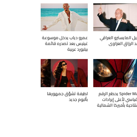
يل المايسترو العراقي
عمرو دياب يدخل موسوعة
د الرزاق العزاوي
غينيس بعد تصدره قائمة
بيلبورد عربية
Spider Man يحطم الرقم
لطيفة تشوّق جمهورها
قياسي لأعلى إيرادات
بألبوم جديد
تتاحية بأميركا الشمالية