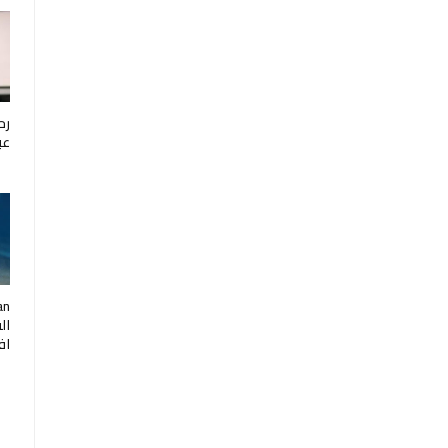
رح
عب
ال
اف