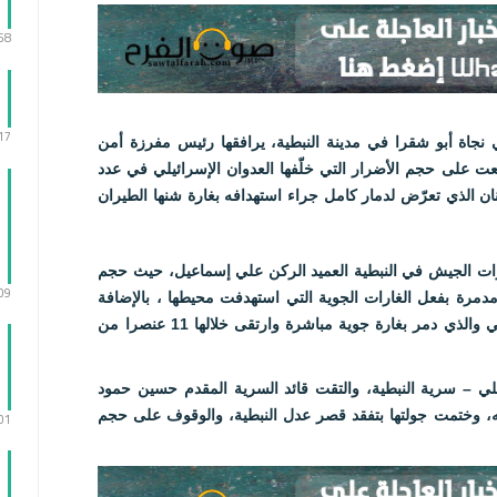
:58
:17
ضي نجاة أبو شقرا في مدينة النبطية، يرافقها رئيس مفرزة أمن
ت على حجم الأضرار التي خلّفها العدوان الإسرائيلي في عدد
 الذي تعرّض لدمار كامل جراء استهدافه بغارة شنها الطيران
ات الجيش في النبطية العميد الركن علي إسماعيل، حيث حجم
:09
ومدمرة بفعل الغارات الجوية التي استهدفت محيطها ، بالإضافة
الى مركز امن الدولة الذي يقع عند مدخلها الشرقي والذي دمر بغارة جوية مباشرة وارتقى خلالها 11 عنصرا من
ي – سرية النبطية، والتقت قائد السرية المقدم حسين حمود
، وختمت جولتها بتفقد قصر عدل النبطية، والوقوف على حجم
:01