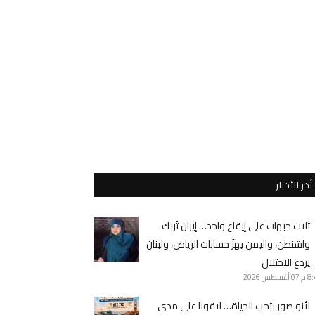
أخر الأخبار
ثلاث جبهات على إيقاع واحد… إيران تُربك
واشنطن، واليمن يهزّ حسابات الرياض، ولبنان
يردع الاحتلال
8 م
07 أغسطس 2026
لأنو صور بتحب الحياة… لاقونا على مدى