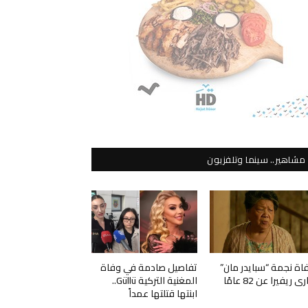
مشاهير.. سينما وتلفزيون
اة نجمة “سبايدر مان”
تفاصيل صادمة في وفاة
ي ريفيرا عن 82 عامًا
المغنية التركية Güllü..
ابنتها قتلتها عمداً