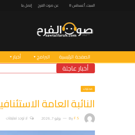
السبت, أغسطس 8
عن صوت الفرح
إتصل بنا
الصفحة الرئيسية
البرامج
أخبار
أخبار عاجلة
خريس
محليات
النائبة العامة الاستئناف
F.S
By
يوليو 7, 2026
لا توجد تعليقات