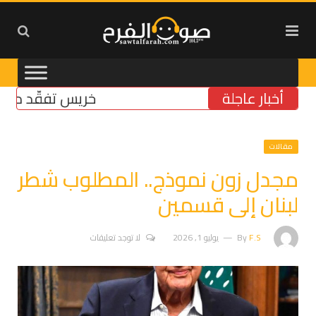
أخبار عاجلة
خريس تفقّد مركز الضم
مقالات
مجدل زون نموذج.. المطلوب شطر
لبنان إلى قسمين
F.S
By
يوليو 1, 2026
لا توجد تعليقات