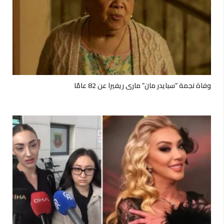
وفاة نجمة “سبايدر مان” ماري ريفيرا عن 82 عامًا