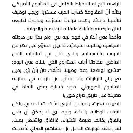
الرّاهنة تتيح له الانخراط بالكامل في المشروع الأمريكي
بظنّه أنّ المقاومة خسرت الحرب عسكريا، ويجب توظيف
نتائجها داخليّا، وهذه قراءة متسرّعة وقاصرة لطبيعة
لبنان وتركيبته وتشابك علاقاته الإقليمية والدولية.
وأخطأ عون أكثر في فهم نبيه بري، ولم يميّز بين مرونته
السياسية وصلابته السياديّة، فالرجل المتربّع على دهر من
الحروب والتسويات، والذي قال في ثمانينات القرن
الماضي، مخاطبًا أرباب المشروع الذي يتبناه عون اليوم:
“فسّروا تواضعنا دِعة، وطيبتنا تخلّفًا”، ظنّ بأنّ برّي يميل
مع رياح التوازنات وقد يتخلّى عن تاريخه في مقارعة
المشروع الصهيوني لمجرّد خسارة بعض النقاط في
معركة على طريق صراع طويل!
الظروف تغيّرت، وموازين القوى تبدّلت، هذا صحيح، ولكن
الثوابت الوطنية راسخة، ونبيه بري لا يمكن أن يقبل
باتفاق يخالف طبيعة الأشياء، فاتفاق واشنطن يعبث،
ليس فقط بتوازنات الداخل، بل بمفاهيم الصراع، فأصبحت