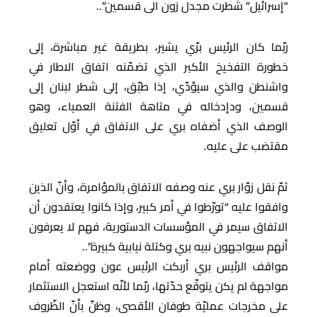
“إسرائيل” شطرت مجدل زون الى قسمين”..
ربّما كان الرئيس برّي يشير، بطريقة غير مباشرة، إلى
خطورة التفخيخ الأكبر الذي تضمّنه اتفاق الاطار في
واشنطن والذي سيؤدّي، إذا طبّق، إلى شطر لبنان إلى
قسمين، ودإدخاله في متاهة الفتنة العمياء، وهو
الوصف الذي أضفاه بري على الاتفاق في أوّل تعليق
مقتضب على عليه.
ثمّ نقل زوّار بري عنه وصفه الاتفاق بالمؤامرة، وأنّ الذين
وافقوا عليه “تورّطوا في أمر كبير، وإذا كانوا يعتقدون أن
الاتفاق سيمر في المؤسسات الدستورية، فهم لا يعرفون
أنهم سيواجهون نبيه بري وكتلة نيابية كبيرة”..
مواقف الرئيس بري أربكت الرئيس عون ووضعته أمام
مواجهة لم يكن يتوقّع حدّتها، ربّما لأنّه استعجل الاستثمار
على مخرجات عمليّة طوفان الأقصى، وظنّ بأنّ الظّروف