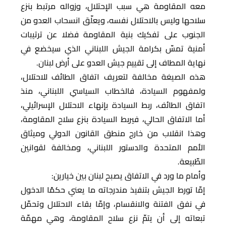
معه المقاومة هي سبب الإحتلال، وزواله مرتبط بنزع
سلاحها وليس بالاحتلال نفسه، ويعلّق انسحاب العدو من
الجنوب على تفكيك بنية المقاومة فضلا عن ترتيبات
أمنية تمسّ بكرامة الجيش اللبناني الذي سيخضع في
نهاية المطاف إلى تقييم جيش العدو على أرض لبنان.
هذه الصيغة مخالفة لتعريف اتفاق الطائف للاحتلال،
ولمفهوم السيادة، فالخطاب السياسي اللبناني، منذ
اتفاق الطائف، ربط السيادة بإنهاء الاحتلال الإسرائيلي،
أما الاتفاق الحالي، فيربط السيادة بنزع سلاح المقاومة،
وهذا انقلاب من خارج منطق القانون الدولي وميثاق
الأمم المتحدة والدستور اللبناني، ومخالفة لقوانين
الطّبيعة.
وأمام ما ورد في الاتفاق يصبح لبنان بين خيارين:
إمّا تورط الجيش بتنفيذ مندرجاته ما يعني حكمًا الدخول
في نفق الفتنة والانقسام، وإمّا بقاء الاحتلال وتحمّل
تبعاته إلى أن يتمّ نزع سلاح المقاومة، وهي مهمّة