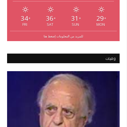
34
36
31
29
°
°
°
°
FRI
SAT
SUN
MON
للمزيد من المعلومات إضغط هنا
وفيات