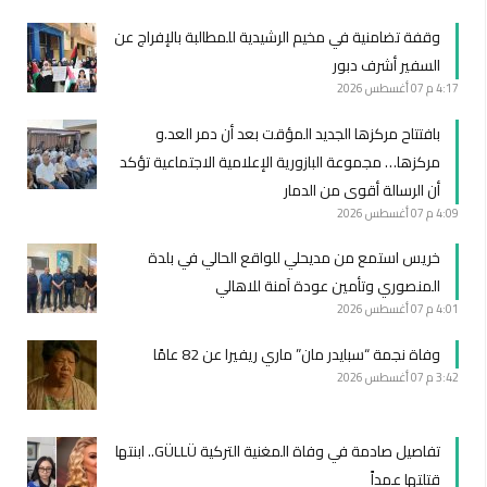
وقفة تضامنية في مخيم الرشيدية للمطالبة بالإفراج عن
السفير أشرف دبور
4:17 م
07 أغسطس 2026
بافتتاح مركزها الجديد المؤقت بعد أن دمر العد.و
مركزها… مجموعة البازورية الإعلامية الاجتماعية تؤكد
أن الرسالة أقوى من الدمار
4:09 م
07 أغسطس 2026
خريس استمع من مديحلي للواقع الحالي في بلدة
المنصوري وتأمين عودة آمنة للاهالي
4:01 م
07 أغسطس 2026
وفاة نجمة “سبايدر مان” ماري ريفيرا عن 82 عامًا
3:42 م
07 أغسطس 2026
تفاصيل صادمة في وفاة المغنية التركية GÜLLÜ.. ابنتها
قتلتها عمداً