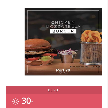
BEIRUT
30
°