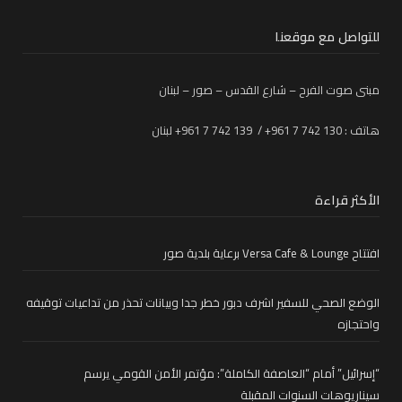
للتواصل مع موقعنا
مبنى صوت الفرح – شارع القدس – صور – لبنان
هاتف : 130 742 7 961+ / 139 742 7 961+ لبنان
الأكثر قراءة
افتتاح Versa Cafe & Lounge برعاية بلدية صور
الوضع الصحي للسفير اشرف دبور خطر جدا وبيانات تحذر من تداعيات توقيفه
واحتجازه
“إسرائيل” أمام “العاصفة الكاملة”: مؤتمر الأمن القومي يرسم
سيناريوهات السنوات المقبلة