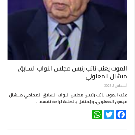
الموت يغيّب نائب رئيس مجلس النواب السابق
ميشال المعلولي
أغسطس 5, 2026
غيّب الموت نائب رئيس مجلس النواب السابق المحامي ميشال
عيسى المعلولي، ويُحتفل بالصلاة لراحة نفسه…
WhatsApp
Twitter
Facebook