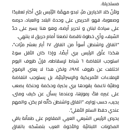
مستحيلة.
ولأنّ كلا الخيارين مرّ، تبدو مهمّة الرّئيس برًي أكثر تعقيدًا
وصعوبة، فهو الحريص على وحدة البلاد والعباد، حرصه
على سيادة لبنان و تحرير أرضه، وهو هنا يسير على حدّ
السّيف، وأي خطوة ناقصة تضعنا أمام حريق لا ينتهي.
“اتفاق واشنطن أسوأ من اتفاق ١٧ أيار بعشر مرّات”،
هكذا علّق الرئيس بري أيضًا، وإذا كان الأقل سوءً
استوجب انتفاضة ٦ شباط لإسقاطه، فإنّ ظروف اليوم
اختلفت عن ظروف ١٩٨٤، ولكن هذا لا يعني الرضوخ
للإملاءات الأمريكية والإسرائيليّة، بل يستوجب انتفاضة
وطنيّة ناعمة يقودها بري بخبرة وحكمة وحنكة يصعب
على غيره فكّ رموزها، وعندما يسأل عن كيف ومتى،
يجيب، حسب زواره، “اتفاق واشنطن كأنّه لم يكن، والمهم
عندي حفظ السلم الأهلي”.
يحرص الرئيس الشيعي العربي المقاوم على طمأنة باقي
المكونات اللبنانيّة والأخوة العرب بتمسّكه باتفاق