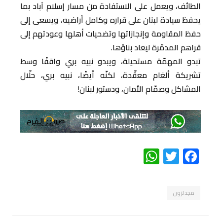
الطائف، ويعمل على الاستفادة من مسار إسلام آباد بما
يحفظ سيادة لبنان على قراره وكامل أراضيه، ويسعى إلى
حفظ المقاومة وإنجازاتها وتضحيات أهلها وعودتهم إلى
قراهم المدمّرة ليعاد بناؤها.
تبدو المهمّة مستحيلة، ويبدو نبيه بري واقفًا وسط
تشريكة ألغام معقّدة، لكنّه أيضًا، نبيه بري، حلّال
المشاكل وصمّام الأمان، ودستور لبنان!
WhatsApp
Twitter
Facebook
مجدلزون