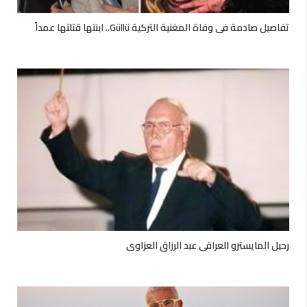
تفاصيل صادمة في وفاة المغنية التركية Güllü.. ابنتها قتلتها عمداً
رحيل المايسترو العراقي عبد الرزاق العزاوي