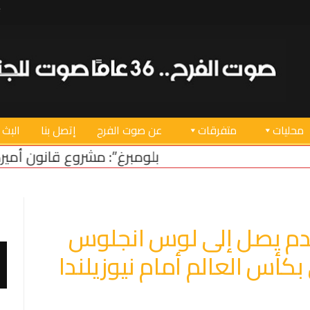
محليات
متفرقات
عن صوت الفرح
إتصل بنا
البث 
“بلومبرغ”: مشروع قانون أميركي لدعم استقرار لبنا
قدم يصل إلى لوس انجلوس
 بكأس العالم أمام نيوزيلندا