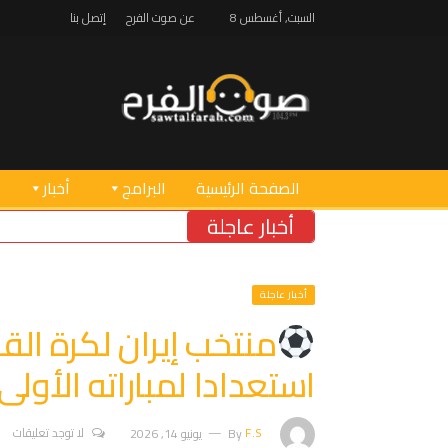
السبت, أغسطس 8
عن صوت الفرح
إتصل بنا
الصفحة الرئيسية
البرامج
أخبار
أخبار عاجلة
أخبار عاجلة
منتخب إيران لكرة ال
استعدادا لمباراته الأولى
F.S
By
يونيو 14, 2026
لا توجد تعليقات