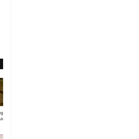
وف
مار