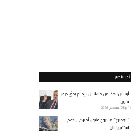
أخر الأخبار
أرسلان: نحذّر من مسلسل الإجرام بحقّ دروز
سوريا
1 م
08 أغسطس 2026
“بلومبرغ”: مشروع قانون أميركي لدعم
استقرار لبنان