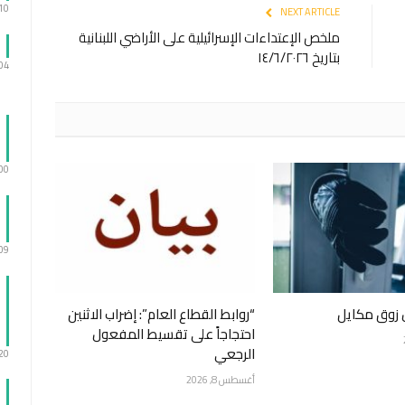
:10
NEXT ARTICLE
ملخص الإعتداءات الإسرائيلية على الأراضي اللبنانية
بتاريخ ١٤/٦/٢٠٢٦
:04
:00
:09
 زوق مكايل
“روابط القطاع العام”: إضراب الاثنين
احتجاجاً على تقسيط المفعول
الرجعي
:20
أغسطس 8, 2026