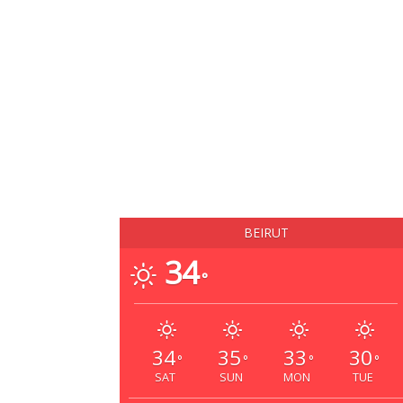
BEIRUT
34
°
34
35
33
30
°
°
°
°
SAT
SUN
MON
TUE