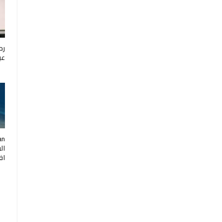
رح
عب
ال
اف