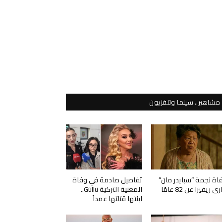
مشاهير.. سينما وتلفزيون
اة نجمة “سبايدر مان”
تفاصيل صادمة في وفاة
ي ريفيرا عن 82 عامًا
المغنية التركية Güllü..
ابنتها قتلتها عمداً