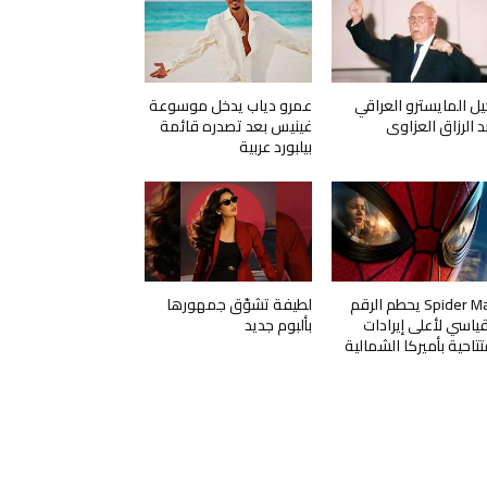
يل المايسترو العراقي
عمرو دياب يدخل موسوعة
د الرزاق العزاوي
غينيس بعد تصدره قائمة
بيلبورد عربية
Spider Man يحطم الرقم
لطيفة تشوّق جمهورها
قياسي لأعلى إيرادات
بألبوم جديد
تتاحية بأميركا الشمالية