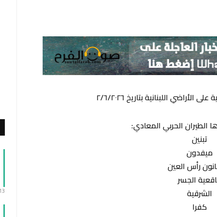
الأراضي اللبنانية بتاريخ ٢/٦/٢٠٢٦
ها الطيران الحربي المعادي:
تبنين
ميفدون
انون رأس العين
قعية الجسر
الشرقية
:13
كفرا