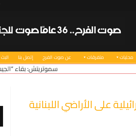
محليات
متفرقات
عن صوت الفرح
إتصل بنا
البث 
سموتريتش: بقاء “الجيش الإسرائيلي” في منطق
لية على الأراضي اللبنانية