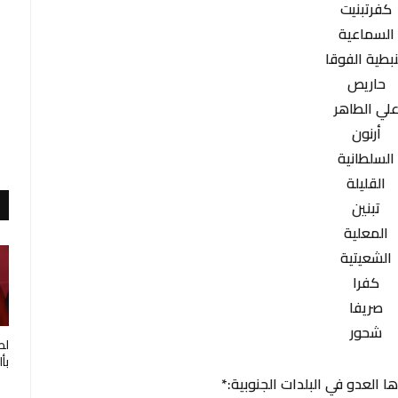
كفرتبنيت
السماعية
نبطية الفوقا
حاريص
لي الطاهر
أرنون
السلطانية
القليلة
تبنين
المعلية
الشعيتية
كفرا
صريفا
شحور
لط
بأ
ا العدو في البلدات الجنوبية:*