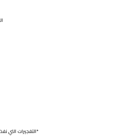
ال
ع
*التفجيرات التي نفذه