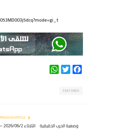
Y4053MD003j5dcq?mode=gi_t
WhatsApp
Twitter
Facebook
FEATURED
PREVIOUS ARTICLE
وضعية الحرب الحقيقية الثلاثاء 026/06/2