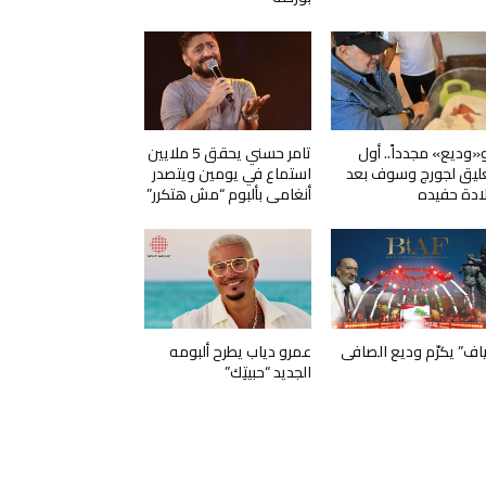
و«وديع» مجدداً.. أول
تامر حسني يحقق 5 ملايين
ليق لجورج وسوف بعد
استماع في يومين ويتصدر
ادة حفيده
أنغامي بألبوم “مش هتكرر”
ياف” يكرّم وديع الصافي
عمرو دياب يطرح ألبومه
الجديد “حبيتِك”