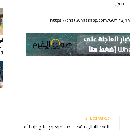
دبين
https://chat.whatsapp.com/GOfIY2j
أب
تع
ول
“ب
NEXT ARTICLE
2 –
الوفد اللبناني يرفض البحث بموضوع سلاح حزب الله