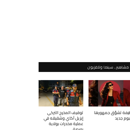
مشاهير.. سينما وتلفزيون
يفة تشوّق جمهورها
توقيف المخرج التركي
لبوم جديد
إيزيل آكاي وشقيقه في
عملية مخدرات بولاية
بورصة