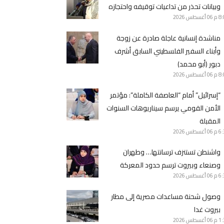
وبيانات تحذر من تداعيات توقيفه واحتجازه
8 م
06 أغسطس 2026
مناشدة إنسانية عاجلة صادرة عن زوجة
وأبناء السفير الفلسطيني السابق أشرف
دبور (أبو محمد)
8 م
06 أغسطس 2026
“إسرائيل” أمام “العاصفة الكاملة”: مؤتمر
الأمن القومي يرسم سيناريوهات السنوات
المقبلة
6 م
06 أغسطس 2026
واشنطن تستنزف ترسانتها… وطهران
وصنعاء وبيروت ترسم حدود المعركة
6 م
06 أغسطس 2026
وصول شحنة مساعدات مصرية إلى مطار
بيروت غدا
1 م
06 أغسطس 2026