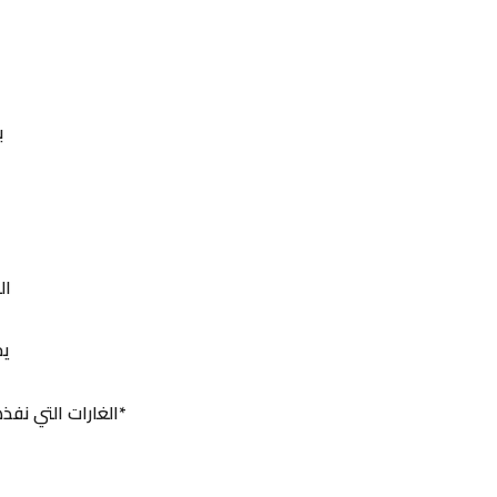
ب
ال
يح
*الغارات التي نفذ