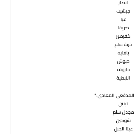
انصار
جبشيت
عبا
صريفا
كفرصير
خربة سلم
بافليه
حبوش
حاروف
النبطية
لمدفعي المعادي:*
تبنين
مجدل سلم
شوكين
عيتا الجبل