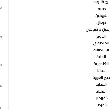
برج قلاويه
صريفا
:07
شوكين
دبعال
زبدين و شوكين
الدوير
:06
المنصوري
السلطانية
الحنية
الغندورية
:38
حداثا
صير الغربية
النبطية
:32
القليلة
كفررمان
كفرصير
:36