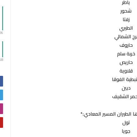
ياطر
شحور
زفتا
الطيري
:06
رج الشمالي
حاروف
خربة سلم
:58
حاريص
قلاوية
نبطية الفوقا
دبين
مر الشقيف
ها الطيران المسير المعادي:*
تول
جويا