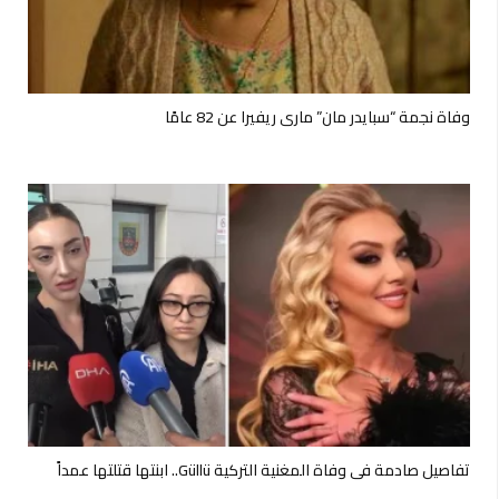
وفاة نجمة “سبايدر مان” ماري ريفيرا عن 82 عامًا
تفاصيل صادمة في وفاة المغنية التركية Güllü.. ابنتها قتلتها عمداً