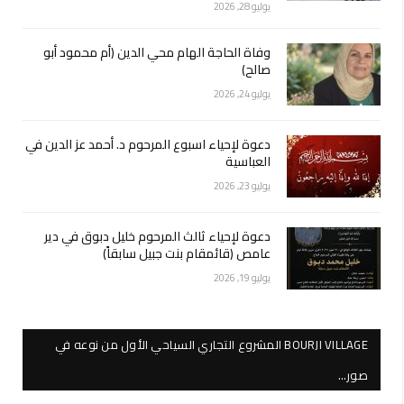
يوليو 28, 2026
وفاة الحاجة الهام محي الدين (أم محمود أبو
صالح)
يوليو 24, 2026
دعوة لإحياء اسبوع المرحوم د. أحمد عز الدين في
العباسية
يوليو 23, 2026
دعوة لإحياء ثالث المرحوم خليل دبوق في دير
عامص (قائمقام بنت جبيل سابقاً)
يوليو 19, 2026
BOURJI VILLAGE المشروع التجاري السياحي الأول من نوعه في
صور…