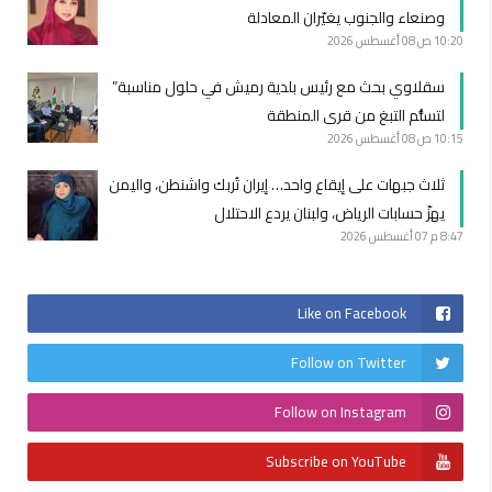
وصنعاء والجنوب يغيّران المعادلة
10:20 ص
08 أغسطس 2026
سقلاوي بحث مع رئيس بلدية رميش في حلول مناسبة”
لتسلُّم التبغ من قرى المنطقة
10:15 ص
08 أغسطس 2026
ثلاث جبهات على إيقاع واحد… إيران تُربك واشنطن، واليمن
يهزّ حسابات الرياض، ولبنان يردع الاحتلال
8:47 م
07 أغسطس 2026
Like on Facebook
Follow on Twitter
Follow on Instagram
Subscribe on YouTube