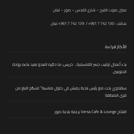
مبنى صوت الفرح – شارع القدس – صور – لبنان
هاتف : 130 742 7 961+ / 139 742 7 961+ لبنان
الأكثر قراءة
بدء أعمال تزفيت جسر القاسمية.. خريس: ما دمّره العدو نعيد بناءه بإرادة
الجنوبيين
سقلاوي بحث مع رئيس بلدية رميش في حلول مناسبة” لتسلُّم التبغ من
قرى المنطقة
افتتاح Versa Cafe & Lounge برعاية بلدية صور