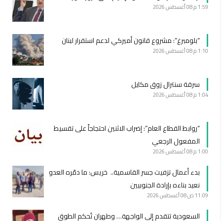
1:59 م
08 أغسطس 2026
“بلومبرغ”: مشروع قانون أميركي لدعم استقرار لبنان
1:10 م
08 أغسطس 2026
سرقة سنترال زوق مكايل
1:04 م
08 أغسطس 2026
“روابط القطاع العام”: إضراب الاثنين احتجاجاً على تقسيط
المفعول الرجعي
1:00 م
08 أغسطس 2026
بدء أعمال تزفيت جسر القاسمية.. خريس: ما دمّره العدو
نعيد بناءه بإرادة الجنوبيين
11:09 ص
08 أغسطس 2026
السعودية تتقدم إلى الواجهة… وطهران تُحكم الطوق