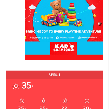
BEIRUT
35
°
35
35
33
30