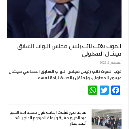
الموت يغيّب نائب رئيس مجلس النواب السابق
ميشال المعلولي
أغسطس 5, 2026
غيّب الموت نائب رئيس مجلس النواب السابق المحامي ميشال
عيسى المعلولي، ويُحتفل بالصلاة لراحة نفسه…
WhatsApp
Twitter
Facebook
مدينة صور شيّعت الحاجة بتول مغنية ابنة الشيخ
عبد الكريم مغنية وأرملة المرحوم الحاج راشد
أحمد بيطار