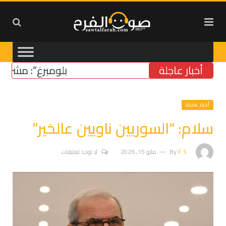
أخبار عاجلة
“بلومبرغ”: مشروع قانو
أخبار عاجلة
سلام: “السوريين ناويين عالخير”
F.S
By
مايو 15, 2026
لا توجد تعليقات