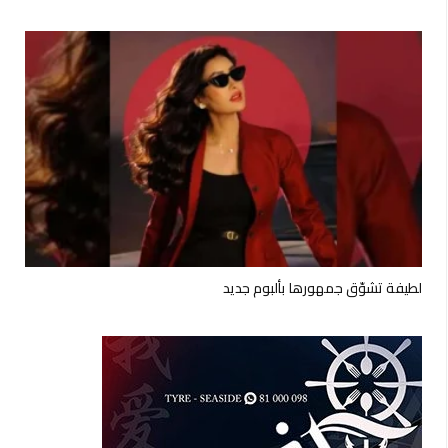
لطيفة تشوّق جمهورها بألبوم جديد