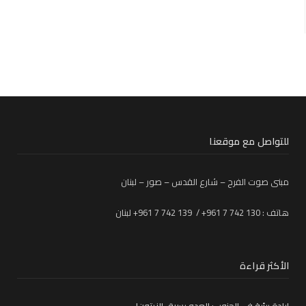
للتواصل مع موقعنا
مبنى صوت الفرح – شارع القدس – صور – لبنان
هاتف : 130 742 7 961+ / 139 742 7 961+ لبنان
الأكثر قراءة