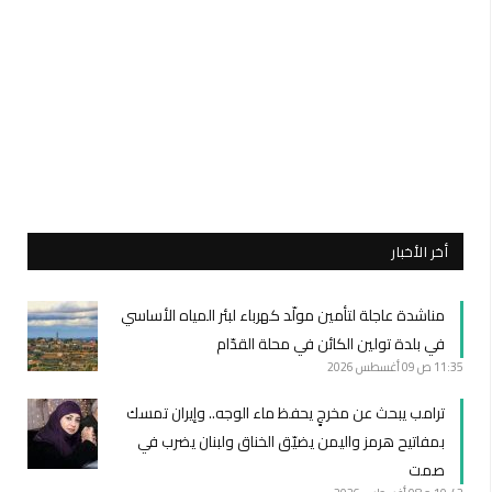
أخر الأخبار
مناشدة عاجلة لتأمين مولّد كهرباء لبئر المياه الأساسي
في بلدة تولين الكائن في محلة القدّام
11:35 ص
09 أغسطس 2026
ترامب يبحث عن مخرجٍ يحفظ ماء الوجه.. وإيران تمسك
بمفاتيح هرمز واليمن يضيّق الخناق ولبنان يضرب في
صمت