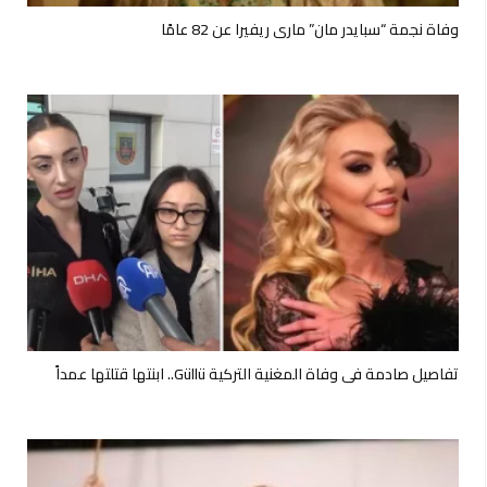
وفاة نجمة “سبايدر مان” ماري ريفيرا عن 82 عامًا
تفاصيل صادمة في وفاة المغنية التركية Güllü.. ابنتها قتلتها عمداً