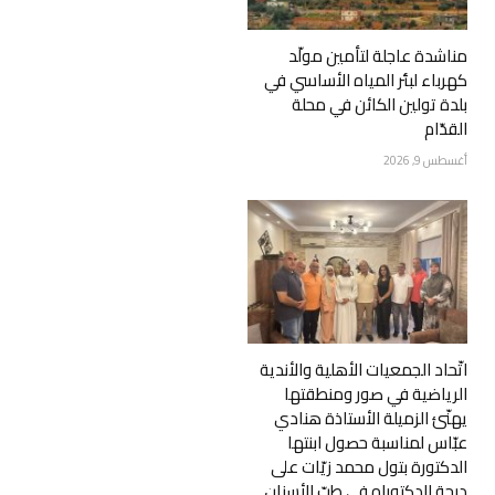
مناشدة عاجلة لتأمين مولّد
كهرباء لبئر المياه الأساسي في
بلدة تولين الكائن في محلة
القدّام
أغسطس 9, 2026
اتّحاد الجمعيات الأهلية والأندية
الرياضية في صور ومنطقتها
يهنّئ الزميلة الأستاذة هنادي
عبّاس لمناسبة حصول ابنتها
الدكتورة بتول محمد زيّات على
درجة الدكتوراه في طبّ الأسنان