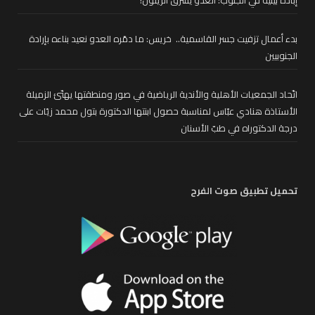
إبادة بيئية في الجنوب: العدو يسرق الزيتون!
بدء أعمال تزفيت جسر القاسمية.. خريس: ما دمّره العدو نعيد بناءه بإرادة
الجنوبيين
اتّحاد الجمعيات الأهلية والأندية الرياضية في صور ومنطقتها يهنّئ الزميلة
الأستاذة هنادي عبّاس لمناسبة حصول ابنتها الدكتورة بتول محمد زيّات على
درجة الدكتوراه في طبّ الأسنان
تحميل تطبيق صوت الفرح