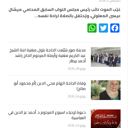
أغسطس 5, 2026
غيّب الموت نائب رئيس مجلس النواب السابق المحامي ميشال
عيسى المعلولي، ويُحتفل بالصلاة لراحة نفسه…
WhatsApp
Twitter
Facebook
مدينة صور شيّعت الحاجة بتول مغنية ابنة الشيخ
عبد الكريم مغنية وأرملة المرحوم الحاج راشد
أحمد بيطار
يوليو 28, 2026
وفاة الحاجة الهام محي الدين (أم محمود أبو
صالح)
يوليو 24, 2026
دعوة لإحياء اسبوع المرحوم د. أحمد عز الدين في
العباسية
يوليو 23, 2026