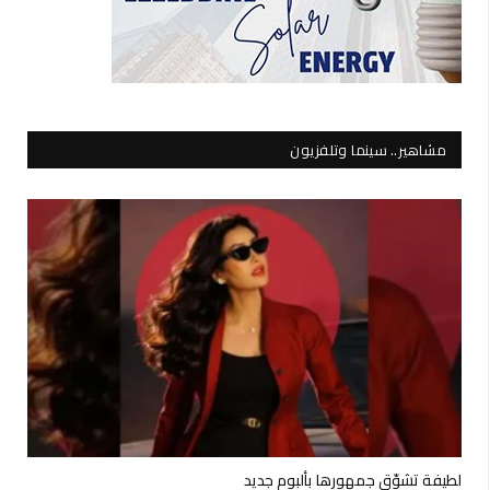
مشاهير.. سينما وتلفزيون
لطيفة تشوّق جمهورها بألبوم جديد