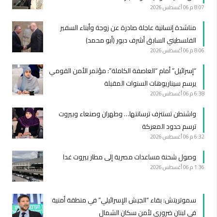
8:07 م
06 أغسطس 2026
مناشدة إنسانية عاجلة صادرة عن زوجة وأبناء السفير
الفلسطيني السابق أشرف دبور (أبو محمد)
8:06 م
06 أغسطس 2026
“إسرائيل” أمام “العاصفة الكاملة”: مؤتمر الأمن القومي
يرسم سيناريوهات السنوات المقبلة
6:38 م
06 أغسطس 2026
واشنطن تستنزف ترسانتها… وطهران وصنعاء وبيروت
ترسم حدود المعركة
6:32 م
06 أغسطس 2026
وصول شحنة مساعدات مصرية إلى مطار بيروت غدا
1:36 م
06 أغسطس 2026
سموتريتش: بقاء “الجيش الإسرائيلي” في منطقة أمنية
في لبنان ضروري لأمن سكان الشمال