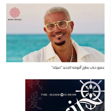
عمرو دياب يطرح ألبومه الجديد “حبيتِك”