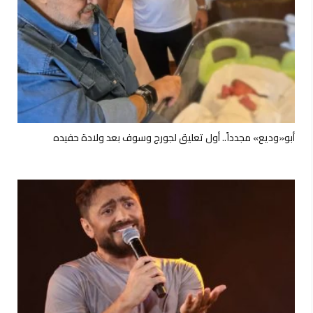
أبو«وديع» مجدداً.. أول تعليق لجورج وسوف بعد ولادة حفيده