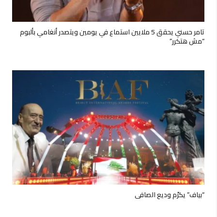
تامر حسني يحقق 5 ملايين استماع في يومين ويتصدر أنغامي بألبوم
“مش هتكرر”
“بياف” يكرّم وديع الصافي