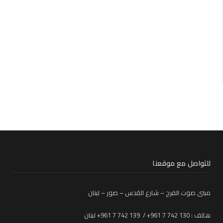
للتواصل مع موقعنا
مبنى صوت الفرح – شارع القدس – صور – لبنان
هاتف : 130 742 7 961+ / 139 742 7 961+ لبنان