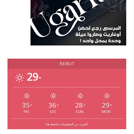
BEIRUT
29
°
35
36
28
29
°
°
°
°
FRI
SAT
SUN
MON
للمزيد من المعلومات إضغط هنا