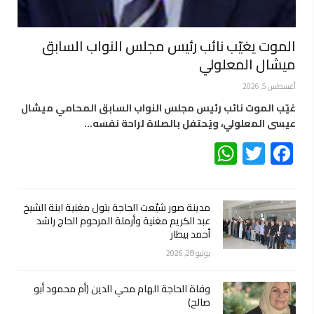
الموت يغيّب نائب رئيس مجلس النواب السابق
ميشال المعلولي
أغسطس 5, 2026
غيّب الموت نائب رئيس مجلس النواب السابق المحامي ميشال
عيسى المعلولي، ويُحتفل بالصلاة لراحة نفسه…
WhatsApp
Twitter
Facebook
مدينة صور شيّعت الحاجة بتول مغنية ابنة الشيخ
عبد الكريم مغنية وأرملة المرحوم الحاج راشد
أحمد بيطار
يوليو 28, 2026
وفاة الحاجة الهام محي الدين (أم محمود أبو
صالح)