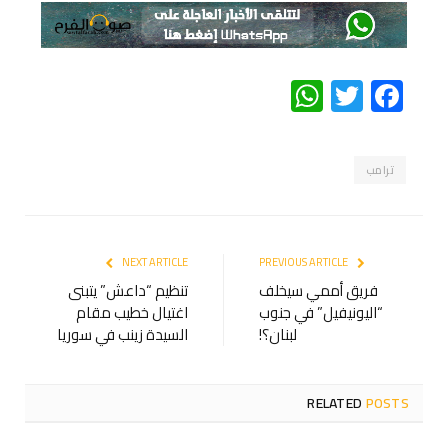
WhatsApp
Twitter
Facebook
ترامب
NEXT ARTICLE
PREVIOUS ARTICLE
فريق أممي سيخلف
تنظيم “داعش” يتبنى
“اليونيفيل” في جنوب
اغتيال خطيب مقام
لبنان؟!
السيدة زينب في سوريا
RELATED
POSTS