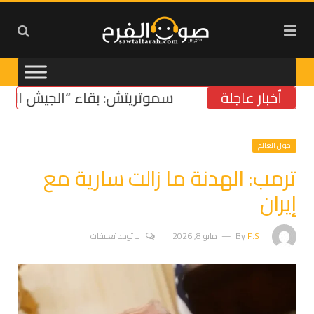
أخبار عاجلة
سموتريتش: بقاء “الجيش الإسرائيل
حول العالم
ترمب: الهدنة ما زالت سارية مع
إيران
F.S
By
مايو 8, 2026
لا توجد تعليقات