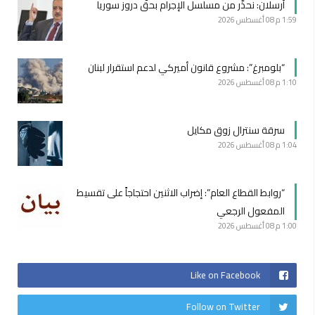
أرسلان: نحذّر من مسلسل الإجرام بحقّ دروز سوريا
1:59 م
08 أغسطس 2026
“بلومبرغ”: مشروع قانون أميركي لدعم استقرار لبنان
1:10 م
08 أغسطس 2026
سرقة سنترال زوق مكايل
1:04 م
08 أغسطس 2026
“روابط القطاع العام”: إضراب الاثنين احتجاجاً على تقسيط
المفعول الرجعي
1:00 م
08 أغسطس 2026
Like on Facebook
Follow on Twitter