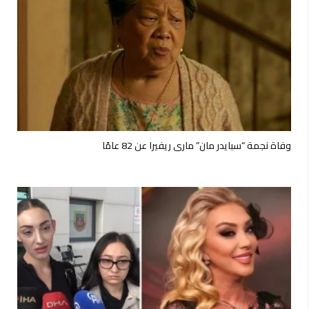
وفاة نجمة “سبايدر مان” ماري ريفيرا عن 82 عامًا