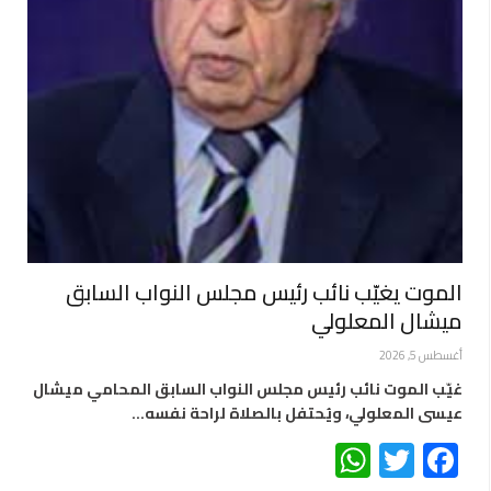
الموت يغيّب نائب رئيس مجلس النواب السابق
ميشال المعلولي
أغسطس 5, 2026
غيّب الموت نائب رئيس مجلس النواب السابق المحامي ميشال
عيسى المعلولي، ويُحتفل بالصلاة لراحة نفسه…
WhatsApp
Twitter
Facebook