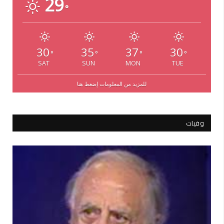
29
°
30
35
37
30
°
°
°
°
SAT
SUN
MON
TUE
للمزيد من المعلومات إضغط هنا
وفيات