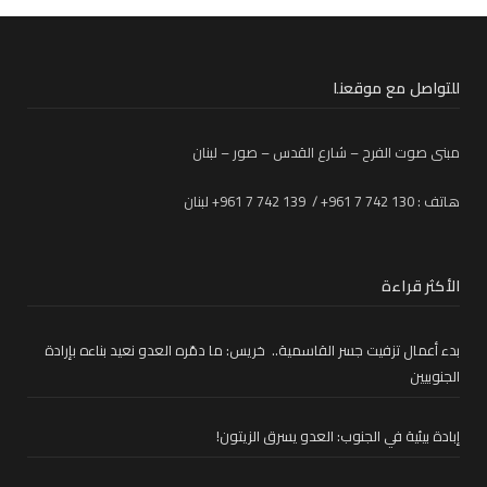
للتواصل مع موقعنا
مبنى صوت الفرح – شارع القدس – صور – لبنان
هاتف : 130 742 7 961+ / 139 742 7 961+ لبنان
الأكثر قراءة
بدء أعمال تزفيت جسر القاسمية.. خريس: ما دمّره العدو نعيد بناءه بإرادة
الجنوبيين
إبادة بيئية في الجنوب: العدو يسرق الزيتون!