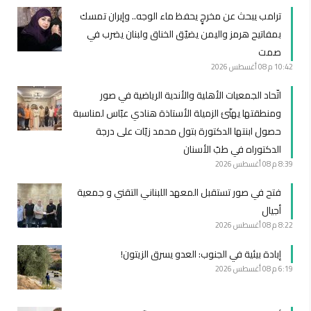
ترامب يبحث عن مخرجٍ يحفظ ماء الوجه.. وإيران تمسك
بمفاتيح هرمز واليمن يضيّق الخناق ولبنان يضرب في
صمت
10:42 م
08 أغسطس 2026
اتّحاد الجمعيات الأهلية والأندية الرياضية في صور
ومنطقتها يهنّئ الزميلة الأستاذة هنادي عبّاس لمناسبة
حصول ابنتها الدكتورة بتول محمد زيّات على درجة
الدكتوراه في طبّ الأسنان
8:39 م
08 أغسطس 2026
فتح في صور تستقبل المعهد اللبناني التقني و جمعية
أجيال
8:22 م
08 أغسطس 2026
إبادة بيئية في الجنوب: العدو يسرق الزيتون!
6:19 م
08 أغسطس 2026