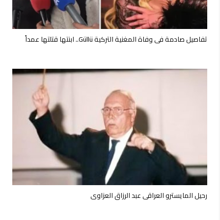
تفاصيل صادمة في وفاة المغنية التركية Güllü.. ابنتها قتلتها عمداً
رحيل المايسترو العراقي عبد الرزاق العزاوي