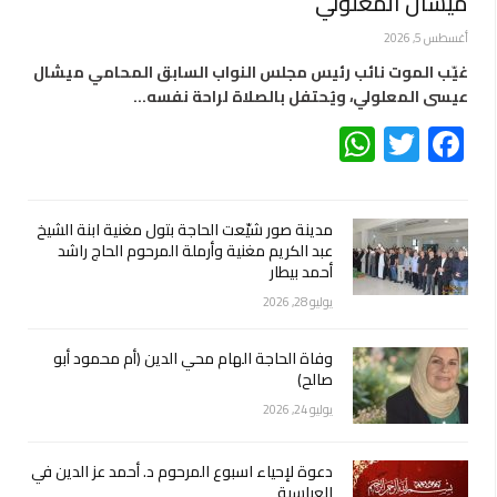
ميشال المعلولي
أغسطس 5, 2026
غيّب الموت نائب رئيس مجلس النواب السابق المحامي ميشال
عيسى المعلولي، ويُحتفل بالصلاة لراحة نفسه…
WhatsApp
Twitter
Facebook
مدينة صور شيّعت الحاجة بتول مغنية ابنة الشيخ
عبد الكريم مغنية وأرملة المرحوم الحاج راشد
أحمد بيطار
يوليو 28, 2026
وفاة الحاجة الهام محي الدين (أم محمود أبو
صالح)
يوليو 24, 2026
دعوة لإحياء اسبوع المرحوم د. أحمد عز الدين في
العباسية