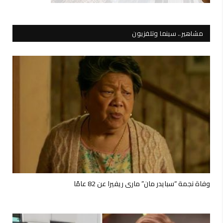
مشاهير.. سينما وتلفزيون
وفاة نجمة “سبايدر مان” ماري ريفيرا عن 82 عامًا