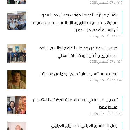
4:17 م
07 أغسطس 2026
بافتتاح مركزها الجديد المؤقت بعد أن دمر العد.و
مركزها… مجموعة البازورية الإعلامية الاجتماعية تؤكد
أن الرسالة أقوى من الدمار
4:09 م
07 أغسطس 2026
خريس استمع من مديحلي للواقع الحالي في بلدة
المنصوري وتأمين عودة آمنة للاهالي
4:01 م
07 أغسطس 2026
وفاة نجمة “سبايدر مان” ماري ريفيرا عن 82 عامًا
3:42 م
07 أغسطس 2026
تفاصيل صادمة في وفاة المغنية التركية GÜLLÜ.. ابنتها
قتلتها عمداً
3:40 م
07 أغسطس 2026
رحيل المايسترو العراقي عبد الرزاق العزاوي