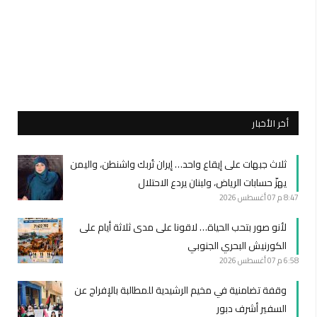
أخر الأخبار
ثلاث جبهات على إيقاع واحد… إيران تُربك واشنطن، واليمن
يهزّ حسابات الرياض، ولبنان يردع الاحتلال
8:47 م
07 أغسطس 2026
لأنو صور بتحب الحياة… لاقونا على مدى ثلاثة أيام على
الكورنيش البحري الجنوبي
6:58 م
07 أغسطس 2026
وقفة تضامنية في مخيم الرشيدية للمطالبة بالإفراج عن
السفير أشرف دبور