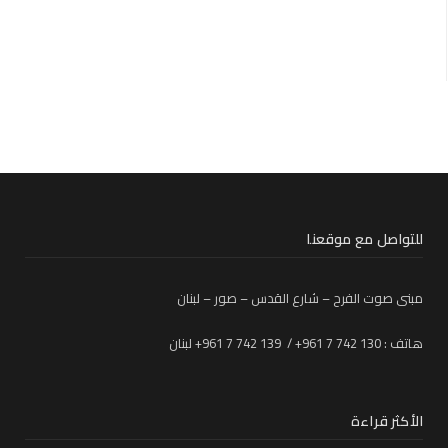
للتواصل مع موقعنا
مبنى صوت الفرح – شارع القدس – صور – لبنان
هاتف : 130 742 7 961+ / 139 742 7 961+ لبنان
الأكثر قراءة