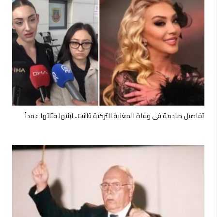
تفاصيل صادمة في وفاة المغنية التركية Güllü.. ابنتها قتلتها عمداً