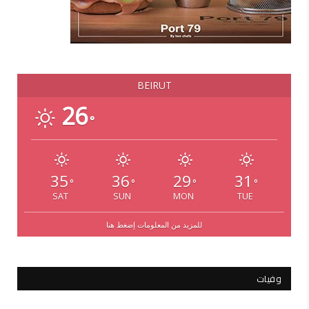
BEIRUT
26
°
35
36
29
31
°
°
°
°
SAT
SUN
MON
TUE
للمزيد من المعلومات إضغط هنا
وفيات