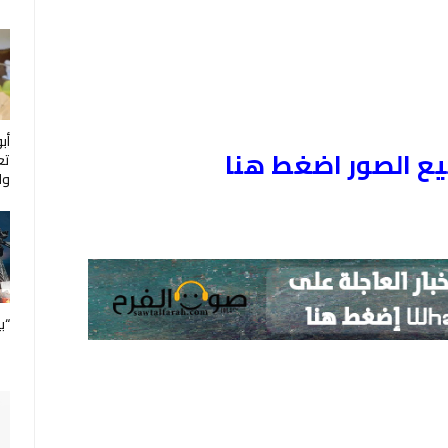
أب
ع الصور اضغط هنا
تع
ول
“ب