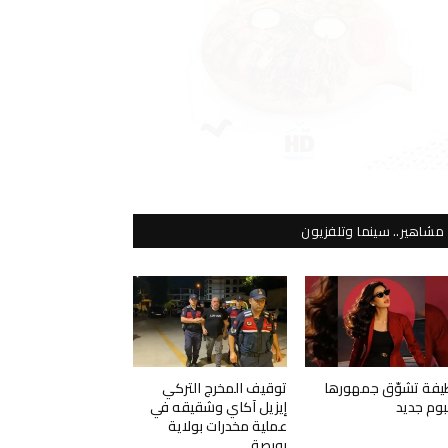
مشاهير.. سينما وتلفزيون
يفة تشوّق جمهورها
توقيف المخرج التركي
لبوم جديد
إيزيل آكاي وشقيقه في
عملية مخدرات بولاية
بورصة