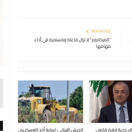
NEXT ARTICLE
“الميكانيزم” لا تزال فاعلة ومستمرة في أداء
مهامها
 جدية لاقرار قانون
الجيش اللبناني: ‏إصابة أحد العسكريين