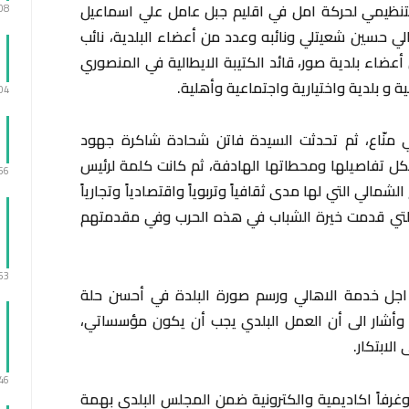
لتنظيمي لحركة امل في اقليم جبل عامل علي اسماعيل
:08
الي حسين شعيتلي ونائبه وعدد من أعضاء البلدية، نائب
عضاء بلدية صور، قائد الكتيبة الايطالية في المنصوري
ة و بلدية واختيارية واجتماعية وأهلية.
:04
ي منّاع، ثم تحدثت السيدة فاتن شحادة شاكرة جهود
كل تفاصيلها ومحطاتها الهادفة، ثم كانت كلمة لرئيس
:56
لشمالي التي لها مدى ثقافياً وتربوياً واقتصادياً وتجارياً
التي قدمت خيرة الشباب في هذه الحرب وفي مقدمتهم
:53
 اجل خدمة الاهالي ورسم صورة البلدة في أحسن حلة
 وأشار الى أن العمل البلدي يجب أن يكون مؤسساتي،
لابتكار.
:46
رفاً اكاديمية والكترونية ضمن المجلس البلدي بهمة