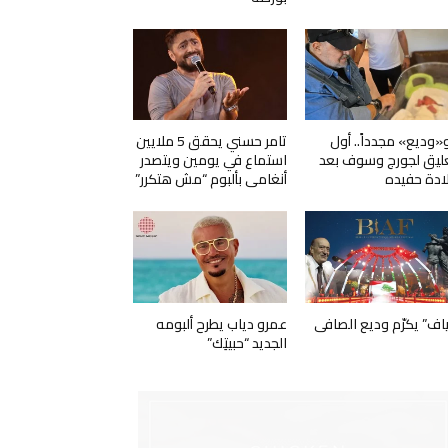
و«وديع» مجدداً.. أول
تامر حسني يحقق 5 ملايين
ليق لجورج وسوف بعد
استماع في يومين ويتصدر
ادة حفيده
أنغامي بألبوم “مش هتكرر”
ياف” يكرّم وديع الصافي
عمرو دياب يطرح ألبومه
الجديد “حبيتِك”