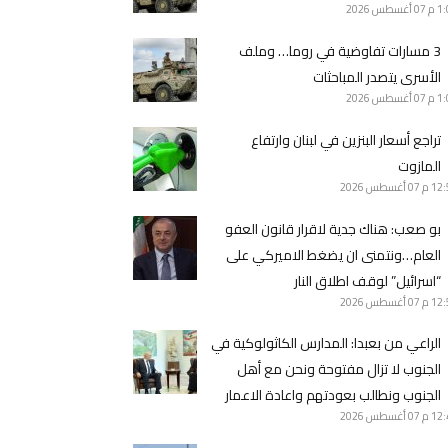
1 م
07 أغسطس 2026
3 مسارات تفاوضية في روما… وملف
الأسرى يتصدر المباحثات
1 م
07 أغسطس 2026
تراجع أسعار البنزين في لبنان وارتفاع
المازوت
12 م
07 أغسطس 2026
بو صعب: هناك جدية لاقرار قانون العفو
العام…ونتمنى ان يضغط الاميركي على
“اسرائيل” لوقف اطلاق النار
12 م
07 أغسطس 2026
الراعي من بعبدا: المدارس الكاثولوكية في
الجنوب لا تزال مفتوحة ونحن مع أهل
الجنوب ونطالب بعودتهم واعادة الاعمار
12 م
07 أغسطس 2026