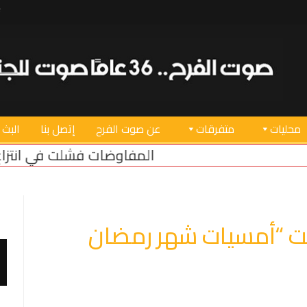
محليات
متفرقات
عن صوت الفرح
إتصل بنا
البث 
المفاوضات فشلت في انتزاع أي مكسب للبنان
3 مسارات تفاوضية في روما… وملف الأسرى يتصدر المباحثات
تحت “أمسيات شهر رمضان