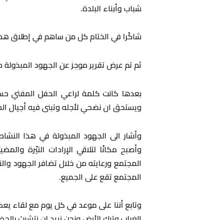
شباب وأبناء البلدة.
شاكًرا في الختام كل من ساهم في إطلاق هذا
ثم تم عرض تقرير موجز عن الجهود المبذولة 
بعدها كانت كلمة لراعي الحفل المفتي حسن عبد
ويستحق ان نضحي لأجله وتبنى فيه أجيال الم
وأشار الى الجهود المبذولة في هذا النشاط
وأصبح مكانًا لتلاقي الإرادات النيّرة وا
المجتمع ورعايته من خلال تضافر الجهود وال
المجتمع تقع على الجميع.
وتابع أننا على موعد في كل يوم مع لقاء يعك
الغياب وترك الأرض ونحن نريد ان نتشبث بالحض