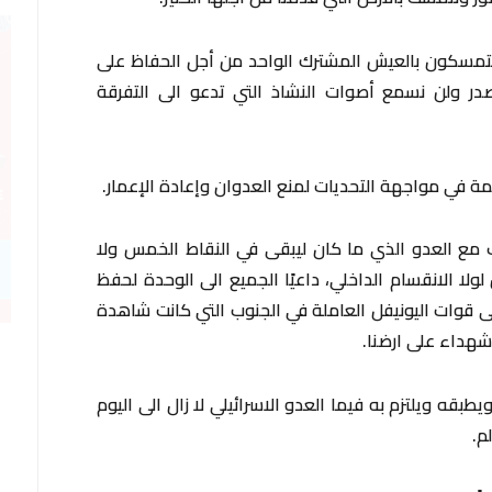
متمسكون بالعيش المشترك الواحد من أجل الحفاظ على
صدر ولن نسمع أصوات النشاذ التي تدعو الى التفرقة
مة في مواجهة التحديات لمنع العدوان وإعادة الإعمار.
مع العدو الذي ما كان ليبقى في النقاط الخمس ولا
ولا الانقسام الداخلي، داعيًا الجميع الى الوحدة لحفظ
لى قوات اليونيفل العاملة في الجنوب التي كانت شاهدة
شهداء على ارضنا.
فت الى أن كل لبنان متمسك بالقرار 1701 ويطبقه ويلتزم به فيما العدو الاسرائيلي لا زال الى اليوم
م.