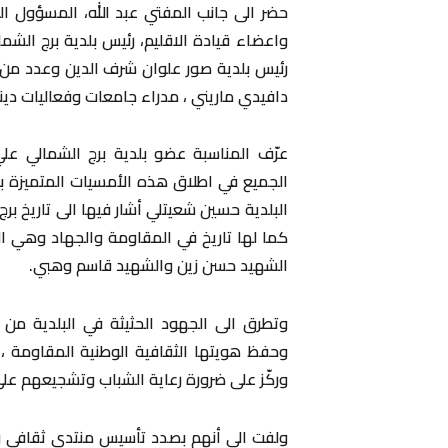
حضر الى جانب المفتي عبد الله، المسؤول ا
واعضاء قيادة الاقليم، رئيس بلدية برج الشم
رئيس بلدية صور علوان شرف الدين وعدد من أ
دافيدي ماريني ، مدراء جامعات وفعاليات ديني
عرّف المناسبة عضو بلدية برج الشمالي عل
الجميع في اطلاق هذه الأمسيات المتميزة ب
البلدية حسين شعيتلي أشار فيها الى تاريخ برج ا
كما لها تاريخ في المقاومة والجهاد وهي 
الشهيد حسن زين والشهيد قاسم وهبي.
وتطرق الى الجهود الحثيثة في البلدية من
وحفظ هويتها الثقافية الوطنية المقاومة ،
وركّز على ضرورة رعاية الشباب وتشجيعهم على ا
ولفت الى أنهم بصدد تأسيس منتدى ثقافي وغ