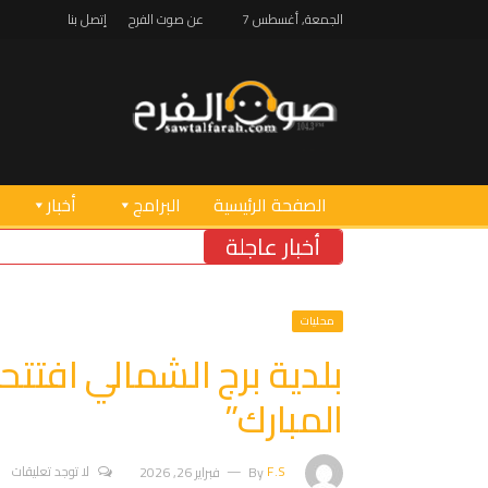
الجمعة, أغسطس 7
عن صوت الفرح
إتصل بنا
الصفحة الرئيسية
البرامج
أخبار
أخبار عاجلة
محليات
بلدية برج الشمالي افت
المبارك”
F.S
By
فبراير 26, 2026
لا توجد تعليقات