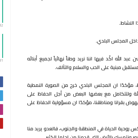
 النشاط.
:32
داخل المجلس البلدي.
 الله اكّد فيها اننا نريد وطناً نهائياً لجميع أبنائه
:31
ستقبل مبنية على الحب والسلام والتآلف.
، مؤكدًا ان المجلس البلدي خرج من الصورة النمطية
لمضيئة ولتتكامل مع بعضها البعض من أجل الحفاظ على
نهوض بقرانا ومناطقنا، مؤكدًا ان مسؤولية الحفاظ على
س روحية الحياة في المنطقة والجنوب، فالعدو يريد منا
ور ونتمسك بالأرض التي قدمنا من اجلها الكثير.