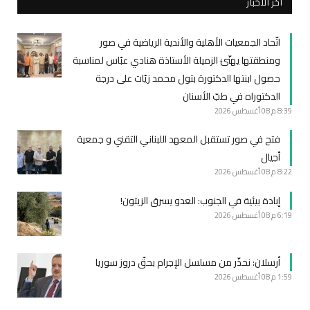
أخر الأخبار
اتّحاد الجمعيات الأهلية والأندية الرياضية في صور
ومنطقتها يهنّئ الزميلة الأستاذة هنادي عبّاس لمناسبة
حصول ابنتها الدكتورة بتول محمد زيّات على درجة
الدكتوراه في طبّ الأسنان
8:39 م
08 أغسطس 2026
فتح في صور تستقبل المعهد اللبناني التقني و جمعية
أجيال
8:22 م
08 أغسطس 2026
إبادة بيئية في الجنوب: العدو يسرق الزيتون!
6:19 م
08 أغسطس 2026
أرسلان: نحذّر من مسلسل الإجرام بحقّ دروز سوريا
1:59 م
08 أغسطس 2026