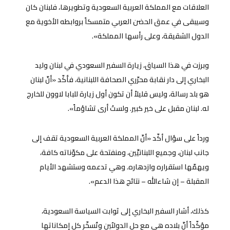
العلاقات مع المملكة العربية السعودية وتطويرها، فلبنان كان
وسيبقى في عمق الحضن العربي متمسكاً بروابطه الأخوية مع
الدول الشقيقة، وعلى رأسها المملكة».
وبرزت في هذا السياق، زيارة السفير السعودي في لبنان وليد
البخاري إلى دار نقابة محرّري الصحافة اللبنانية، فأكّد «أنّ لبنان
هو بلد رسالة، وليس قليلاً أن تكون أول زيارة للبابا لاوون للخارج
له. لبنان مقبل على خير كبير. ولستُ أرى تشاؤماً».
ورداً على سؤال أكّد «أنّ المملكة العربية السعودية تقف إلى
جانب لبنان، وجميع اللبنانيِّين، ومنفتحة على مكوّناته كافة،
ويهمّها استقراره وازدهاره. وهي تدعمه وستشهد الأيام
المقبلة – إن شاءالله – نتائج هذا الدعم».
كذلك، أشار السفير البخاري إلى ثوابت السياسة السعودية،
مؤكّداً أنّ بلاده هي مع حل الدولتَين وتُسخّر كل إمكاناتها