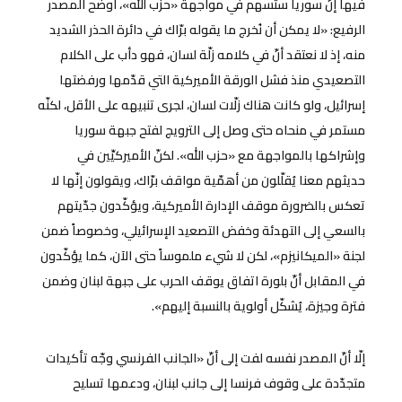
فيها إنّ سوريا ستُسهم في مواجهة «حزب الله»، أوضح المصدر
الرفيع: «لا يمكن أن نُخرج ما يقوله برّاك في دائرة الحذر الشديد
منه، إذ لا نعتقد أنّ في كلامه زلّة لسان، فهو دأب على الكلام
التصعيدي منذ فشل الورقة الأميركية التي قدّمها ورفضتها
إسرائيل، ولو كانت هناك زلّات لسان، لجرى تنبيهه على الأقل، لكنّه
مستمر في منحاه حتى وصل إلى الترويج لفتح جبهة سوريا
وإشراكها بالمواجهة مع «حزب الله». لكنّ الأميركيِّين في
حديثهم معنا يُقلّلون من أهمّية مواقف برّاك، ويقولون إنّها لا
تعكس بالضرورة موقف الإدارة الأميركية، ويؤكّدون جدّيتهم
بالسعي إلى التهدئة وخفض التصعيد الإسرائيلي، وخصوصاً ضمن
لجنة «الميكانيزم»، لكن لا شيء ملموساً حتى الآن، كما يؤكّدون
في المقابل أنّ بلورة اتفاق يوقف الحرب على جبهة لبنان وضمن
فترة وجيزة، يُشكّل أولوية بالنسبة إليهم».
إلّا أنّ المصدر نفسه لفت إلى أنّ «الجانب الفرنسي وجّه تأكيدات
متجدّدة على وقوف فرنسا إلى جانب لبنان، ودعمها تسليح