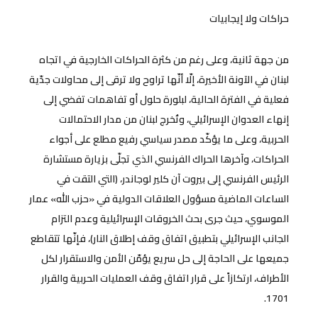
حراكات ولا إيجابيات
من جهة ثانية، وعلى رغم من كثرة الحراكات الخارجية في اتجاه
لبنان في الآونة الأخيرة، إلّا أنّها تراوح ولا ترقى إلى محاولات جدّية
فعلية في الفترة الحالية، لبلورة حلول أو تفاهمات تفضي إلى
إنهاء العدوان الإسرائيلي، وتُخرج لبنان من مدار الاحتمالات
الحربية، وعلى ما يؤكّد مصدر سياسي رفيع مطلع على أجواء
الحراكات، وآخرها الحراك الفرنسي الذي تجلّى بزيارة مستشارة
الرئيس الفرنسي إلى بيروت آن كلير لوجاندر، (التي التقت في
الساعات الماضية مسؤول العلاقات الدولية في «حزب الله» عمار
الموسوي، حيث جرى بحث الخروقات الإسرائيلية وعدم التزام
الجانب الإسرائيلي بتطبيق اتفاق وقف إطلاق النار)، فإنّها تتقاطع
جميعها على الحاجة إلى حل سريع يؤمّن الأمن والاستقرار لكل
الأطراف، ارتكازاً على قرار اتفاق وقف العمليات الحربية والقرار
1701.