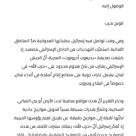
للوصول إليه.
تلويح بحرب
وفي وقت تواصل فيه إسرائيل عملياتها العدوانية ضدّ المناطق
اللبنانية، استمرّت التهديدات من الداخل الإسرائيلي بتصعيد، إذ
كشفت صحيفة «يديعوت أحرونوت» العبرية، أنّ الجيش
الإسرائيلي يقترب من شنّ هجوم محدود على «حزب الله» في
لبنان، يشمل غارات جوية على مصانع إنتاج أسلحة في أنحاء لبنان،
خصوصاً في البقاع وبيروت.
وذكر التقرير أنّ هذه مواقع مخفية تحت الأرض أو بين المباني
السكنية، وتتميّز بقدرات بسيطة نسبياً لتحويل صواريخ عادية
لكنّها ثقيلة إلى صواريخ دقيقة، عن طريق تغيير رؤوسها الحربية،
إذ تُقدّر إسرائيل أنّ «حزب الله» يمتلك عشرات الآلاف من هذه
الصواريخ وعدة آلاف من الصواريخ المتبقية، بالإضافة إلى إنتاج