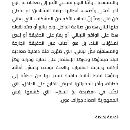
والمفسدين، وأمّا اليوم فتدحرج الأمر إلى معاناة من نوع
آخر، أدهى وأصعب، أبطالها جوقة الفسّادين؛ لم يخطئ
مَن قال يوماً إنّ الجانب الأكبر من المشكلات التي يعاني
منها لبنان هو من صناعة الداخل، ولم يبالغ أو يعتدِ بقوله
هذا على الواقع اللبناني، أو يفترِ على الحقيقة أو يُسئ
لمكوّنات البلد، بل هو أصاب عين الحقيقة الجارحة
والمستفزّة لكلّ لبناني، التي ظهّرت فئة داخلية معادية
للبلد مبتدؤها وخبرها الإستثمار على دماره وخرابه وهزّ
أركانه وزعزعة استقراره والعبث بوحدة وعيش أبنائه،
ولاؤها فقط لأنانية حاقدة تنحدر بها من خطيئة إلى
خطيئة، وآخر انحداراتها تحريض الخارج على الداخل، التي
تجلّت في «فضيحة بخ السمّ»، التي كشفها رئيس
الجمهورية العماد جوزاف عون.
نميمة رخيصة