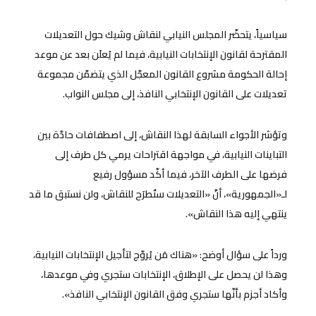
سياسياً، يتحضّر المجلس النيابي لنقاش وشيك حول التعديلات
المقترحة لقانون الإنتخابات النيابية، فيما لم يُعلَن بعد عن موعد
إحالة الحكومة مشروع القانون المعجّل الذي يتضمّن مجموعة
تعديلات على القانون الإنتخابي النافذ، إلى مجلس النواب.
وتؤشر الأجواء السابقة لهذا النقاش، إلى اصطفافات حادّة بين
التباينات النيابية، في مواجهة اقتراحات يرمي كل طرف إلى
فرضها على الطرف الآخر، فيما أكّد مسؤول رفيع
لـ«الجمهورية»، أنّ «التعديلات ستُطرَح للنقاش، ولن نستبق ما قد
ينتهي إليه هذا النقاش».
ورداً على سؤال أوضح: «هناك مَن يُروّج لتأجيل الإنتخابات النيابية،
وهذا لن يحصل على الإطلاق، الإنتخابات ستجري وفي موعدها،
وأكاد أجزم بأنّها ستجري وفق القانون الإنتخابي النافذ».