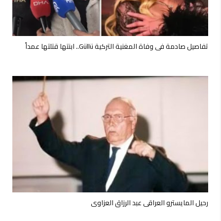
تفاصيل صادمة في وفاة المغنية التركية Güllü.. ابنتها قتلتها عمداً
رحيل المايسترو العراقي عبد الرزاق العزاوي