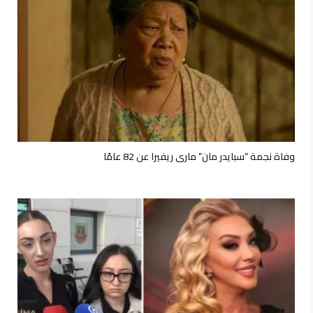
وفاة نجمة “سبايدر مان” ماري ريفيرا عن 82 عامًا