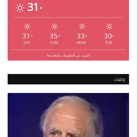
31
°
31
35
33
30
°
°
°
°
SAT
SUN
MON
TUE
للمزيد من المعلومات إضغط هنا
وفيات