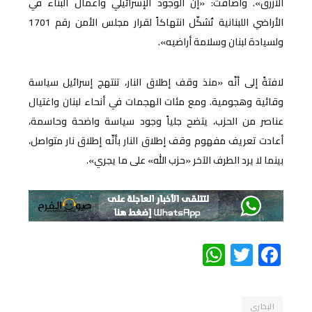
الأزرق». وأضافت: «إنّ الوجود الإسرائيلي وأعمال البناء في
الأراضي اللبنانية تُشكّل انتهاكاً لقرار مجلس الأمن رقم 1701
ولسيادة لبنان وسلامة أراضيه».
لافتةً إلى أنّه «منذ وقف إطلاق النار، تنتهج إسرائيل سياسة
وقائية وهجومية. ومع مئات الهجمات في أنحاء لبنان واغتيال
عناصر من الحزب، يتضح جلياً وجود سياسة واضحة وحاسمة،
أعادت تعريف مفهوم وقف إطلاق النار بأنّه إطلاق نار متواصل،
بينما لا يرد الطرف الآخر «حزب الله» على ما يجري».
WhatsApp
Twitter
Facebook
البخاري