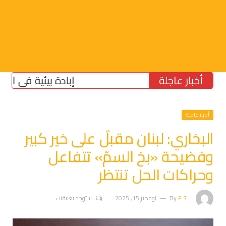
أخبار عاجلة
إبادة بيئية في الجنوب: 
أخبار عاجلة
البخاري: لبنان مقبلٌ على خير كبير
وفضيحة «بخ السمّ» تتفاعل
وحراكات الحل تنتظر
F.S
By
نوفمبر 15, 2025
لا توجد تعليقات