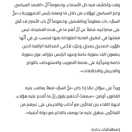
وقت وتُكشَف فيه كل الأسماء، وخصوصاً أنّ «القصد السياسي
وغير السياسي لهؤلاء من خلال ما وصفه رئيس الجمهورية بـ«بخّ
السمّ»، بات معلوماً وبالتفصيل، وخصوصاً أنّ باب الأسرار قد فُتح
على مصراعَيه، فضلاً عن أنّ أهم ما في هذه الفضيحة، ليس
فشلها في تحقيق الغاية المتوخاة منها فحسب، بل في أنّها
ظهّرت الصديق بصدق، وعرّت مُدّعي الصداقة الزائفة الذين
يضعون البلد بصورة عامة وعهد الرئيس جوزاف عون بصورة
خاصة ومركّزة على منصة التصويب والاستهداف، بالتوتير
والتحريض والاختلاقات».
ورداً على سؤال عمّا إذا كان «بخّ السمّ» فعلاً يعاقب عليه
القانون، أوضح: «سمعتُ أحدهم يقول إنّ ما أقدم عليه هؤلاء،
لجهة اللقاء بين لبنانيِّين مع أجانب والتحريض على غيرهم من
اللبنانيِّين، ينطبق عليه ما يوصف بالتخابر مع دولة أجنبية».
إصطفافات حادة