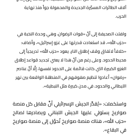
آلاف الطائرات المسيّرة الجديدة والمحمولة جواً منذ نهاية
الحرب.
ولفتت الصحيفة إلى أنّ «قوات الرضوان، وهي وحدة النخبة في
«حزب الله»، قد استعادت قدرتها على غزو إسرائيل»، وأضاف:
«خلافاً لاتفاق وقف إطلاق النار، يعود «حزب الله» تدريجياً إلى
محيط الحدود. وعلى رغم من أنّ هذا لا يعني تجديد قواعد إطلاق
الغزو الكبيرة التي كانت قائمة على الحدود نفسها، إلّا أنّ عناصر
«رضوان» أعادوا تنظيم صفوفهم في المنطقة الواقعة بين نهر
الليطاني والحدود، في مدن كبيرة مثل النبطية».
واستكملت: «يُقدِّر الجيش الإسرائيلي أنَّ مقابل كل منصة
صواريخ يستولي عليها الجيش اللبناني ويصادرها لصالح
«حزب الله»، هناك منصة صواريخ تُحوّل إلى منصة صواريخ
في البقاع».