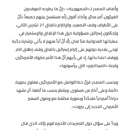
وأضاف المصدر لـ«الجمهورية»: «إنّ ما يطرحه الموفدون
الغربيّون، أمر مكرّر، وأكاد أقول إنّه مستنسخ بينهم جميعاً، بأنّ
على الأطراف وقف التصعيد، والإلتزام باتفاق 27 تشرين الثاني،
ويُحمّلون إسرائيل مسؤولية خرق هذا الإتفاق والإستمرار في
عملياتها العدوانية ضدّ لبنان، إلّا أنّ أياً منهم لا يأتي بإشارة جدّية
توحي بقدرة دولهم على إلزام إسرائيل باتفاق وقف إطلاق النار
ووقف اعتداءاتها، إذ في رأيهم أنّ هذا الأمر متروك للأميركيِّين،
ولجنة «الميكانيزم» التي يرأسونها».
وبحسب المصدر، فإنّ خط التواصل مع الأميركيّين مفتوح بصورة
دائمة وعلى أكثر من مستوى، وينتظر بحسب ما أبلغنا، أن نشهد
حراكاً أميركياً متجدّداً وبصورة مكثفة مع وصول السفير
الأميركي الجديد إلى بيروت».
ورداً على سؤال حول التصريحات الأخيرة لتوم برّاك، الذي قال