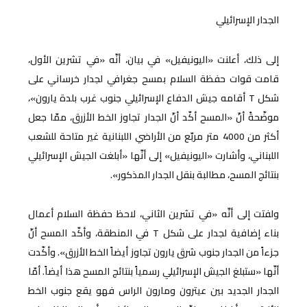
الجدار الإسرائيلي
إلى ذلك، أعلنت «اليونيفيل» في بيان، أنّه «في تشرين الأول،
قامت قوات حفظة السلام بمسح جغرافي لجدار خرساني على
شكل T أقامه جيش الدفاع الإسرائيلي جنوب غرب بلدة يارون»،
موضّحةً أنّ «المسح أكّد أنّ الجدار تجاوز الخط الأزرق، ممّا جعل
أكثر من 4000 متر مربّع من الأراضي اللبنانية غير متاحة للشعب
اللبناني، وأشارت «اليونيفيل» إلى أنّها «أبلغت الجيش الإسرائيلي
بنتائج المسح، مطالبة بنقل الجدار المذكور».
ولفتت إلى أنّه «في تشرين الثاني، لاحظ حفظة السلام أعمال
بناء إضافية لجدار على شكل T في المنطقة، وأكّد المسح أنّ
جزءاً من الجدار جنوب شرق يارون تجاوز أيضاً الخط الأزرق». وأكّدت
أنّها «ستبلغ الجيش الإسرائيلي رسمياً بنتائج المسح هذا أيضاً. أمّا
الجدار الجديد بين عيترون ومارون الراس فهو يقع جنوب الخط