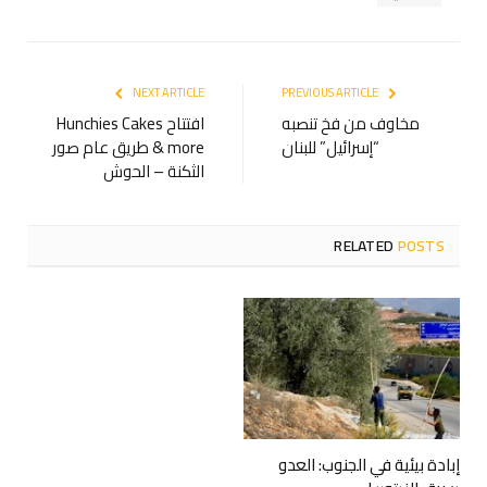
NEXT ARTICLE
PREVIOUS ARTICLE
مخاوف من فخ تنصبه
افتتاح Hunchies Cakes
“إسرائيل” للبنان
& more طريق عام صور
الثكنة – الحوش
RELATED
POSTS
إبادة بيئية في الجنوب: العدو