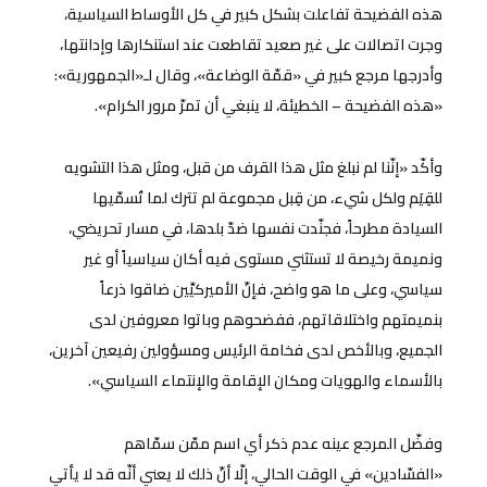
هذه الفضيحة تفاعلت بشكل كبير في كل الأوساط السياسية،
وجرت اتصالات على غير صعيد تقاطعت عند استنكارها وإدانتها،
وأدرجها مرجع كبير في «قمّة الوضاعة»، وقال لـ«الجمهورية»:
«هذه الفضيحة – الخطيئة، لا ينبغي أن تمرّ مرور الكرام».
وأكّد «إنّنا لم نبلغ مثل هذا القرف من قبل، ومثل هذا التشويه
للقِيَم ولكل شيء، من قِبل مجموعة لم تترك لما تُسمّيها
السيادة مطرحاً، فجنّدت نفسها ضدّ بلدها، في مسار تحريضي،
ونميمة رخيصة لا تستثني مستوى فيه أكان سياسياً أو غير
سياسي، وعلى ما هو واضح، فإنّ الأميركيِّين ضاقوا ذرعاً
بنميمتهم واختلاقاتهم، ففضحوهم وباتوا معروفين لدى
الجميع، وبالأخص لدى فخامة الرئيس ومسؤولين رفيعين آخرين،
بالأسماء والهويات ومكان الإقامة والإنتماء السياسي».
وفضّل المرجع عينه عدم ذكر أي اسم ممّن سمّاهم
«الفسّادين» في الوقت الحالي، إلّا أنّ ذلك لا يعني أنّه قد لا يأتي