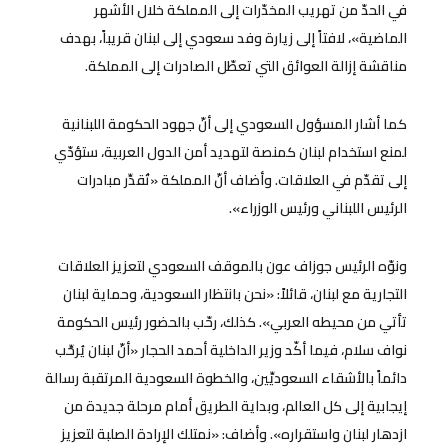
في الحدّ من تهريب المخدّرات إلى المملكة خلال الأشهر
الماضية»، لافتاً إلى زيارة وفد سعودي إلى لبنان قريباً، بهدف
مناقشة إزالة العوائق التي تعطّل الصادرات إلى المملكة.
كما أشار المسؤول السعودي إلى أنّ جهود الحكومة اللبنانية
لمنع استخدام لبنان كمنصة لتهديد أمن الدول العربية، ستؤدّي
إلى تقدّم في العلاقات. وأضاف أنّ المملكة «تُقدِّر مبادرات
الرئيس اللبناني ورئيس الوزراء».
ونوّه الرئيس جوزاف عون بالموقف السعودي لتعزيز العلاقات
التجارية مع لبنان، قائلاً: «نحن بانتظار السعودية، وحماية لبنان
تأتي من محيطه العربي». كذلك، رحّب بالحضور رئيس الحكومة
نواف سلام، فيما أكّد وزير الداخلية أحمد الحجار «أنّ لبنان يُرحِّب
دائماً بالأشقاء السعوديِّين، والخطوة السعودية المرتقبة رسالة
إيجابية إلى كل العالم، وبداية الطريق أمام مرحلة جديدة من
ازدهار لبنان واستقراره». وأضاف: «نمتلك الإرادة الصلبة لتعزيز