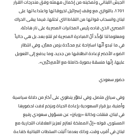
الجيش اللبناني وتمكينه من إكمال مهمته وفق مندرجات القرار
1701، بالتوازي مع وقف إسرائيل لخروقاتها واعتداءاتها على
لبنان وانسحاب قواتها من النقاط التي تحتلها، فيما يبقى الحراك
المصري الذي قاده رئيس المخابرات المصرية على نار هادئة،
ومعلوماتنا تؤكّد أنّ المبادرة المصرية لم تنتهِ بعد، بل هي حالياً
في ما تبدو أنّها استراحة غير محدّدة بزمن معيّن، وفي انتظار
الضوء الأخضر لإعادة انطلاقها من جديد، وما يدفع إلى التعويل
عليها، إنّها منسقة بصورة كاملة مع الأميركيِّين».
حضور سعودي
وفي سياق متصل، وفي تطوّر ينطوي على أكثر من دلالة سياسية
وأمنية، برز قرار السعودية بإعادة الحياة وبزخم لافت لحضورها
في لبنان، فنقلت وكالة «رويترز» عن مسؤول سعودي رفيع
المستوى، قوله «إنّ المملكة تعتزم تعزيز العلاقات التجارية مع
لبنان في أقرب وقت، وذلك بعدما أثبتت السلطات اللبنانية كفاءة