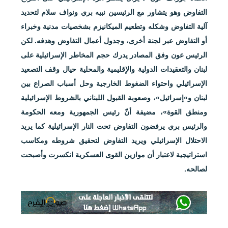
التفاوض وهو يتشاور مع الرئيسين نبيه بري ونواف سلام لتحديد
آلية التفاوض وشكله وتطعيم الميكانيزم بشخصيات مدنية وخبراء
أو التفاوض عبر لجنة أخرى، وجدول أعمال التفاوض وهدفه. لكن
الرئيس عون وفق المصادر يدرك حجم المخاطر الإسرائيلية على
لبنان والتعقيدات الدولية والإقليمية والمحلية حيال وقف التصعيد
الإسرائيلي واحتواء الضغوط الخارجية وحل أسباب الصراع بين
لبنان و»إسرائيل»، وصعوبة القبول اللبناني بالشروط الإسرائيلية
ومنطق القوة»، مضيفة أنّ رئيس الجمهورية ومعه الحكومة
والرئيس بري يرفضون التفاوض تحت النار الإسرائيلية كما يريد
الاحتلال الإسرائيلي ويريد التفاوض لتحقيق شروطه ومكاسب
استراتيجية لاعتبار أن موازين القوى العسكرية انكسرت وأصبحت
لصالحه.