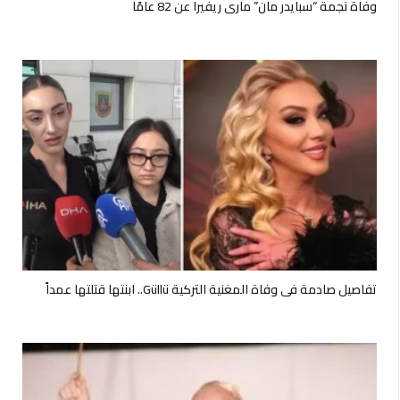
وفاة نجمة “سبايدر مان” ماري ريفيرا عن 82 عامًا
تفاصيل صادمة في وفاة المغنية التركية Güllü.. ابنتها قتلتها عمداً