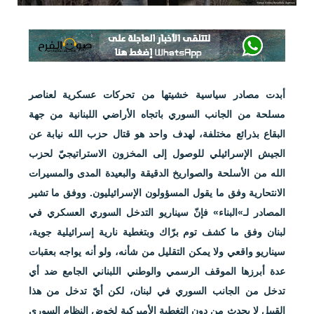
أبدت مصادر سياسية خشيتها من تحركات عسكرية لعناصر
مسلحة من الجانب السوري باتجاه الأراضي اللبنانية من جهة
البقاع بذرائع مختلفة، لهدف واحد هو قتال حزب الله نيابة عن
الجيش الإسرائيلي للوصول إلى المخزون الاستراتيجيّ لحزب
الله من الأسلحة والصواريخ الدقيقة والبعيدة المدى والمسيرات
الانتحارية وفق ما يقول المسؤولون الإسرائيليون. ووفق ما تشير
المصادر لـ»البناء» فإنّ سيناريو التدخل السوري العسكري في
لبنان وفق ما كشف توم برّاك وبتغطية نارية إسرائيلية جوية،
سيناريو واقعي ولا يمكن التقليل من شأنه، ولو أنه يواجه بعقبات
عدة أبرزها الموقف الرسمي والوطني اللبناني الجامع ضد أي
تدخل من الجانب السوري في لبنان، لكن أيّ تدخل من هذا
القبيل لا يحدث من دون التغطية الأميركية لخوض النظام السوري