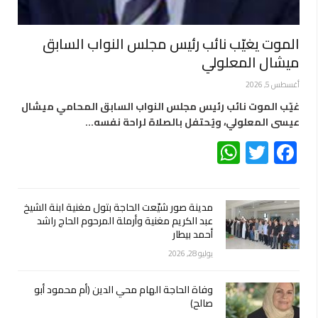
الموت يغيّب نائب رئيس مجلس النواب السابق
ميشال المعلولي
أغسطس 5, 2026
غيّب الموت نائب رئيس مجلس النواب السابق المحامي ميشال
عيسى المعلولي، ويُحتفل بالصلاة لراحة نفسه…
WhatsApp
Twitter
Facebook
مدينة صور شيّعت الحاجة بتول مغنية ابنة الشيخ
عبد الكريم مغنية وأرملة المرحوم الحاج راشد
أحمد بيطار
يوليو 28, 2026
وفاة الحاجة الهام محي الدين (أم محمود أبو
صالح)