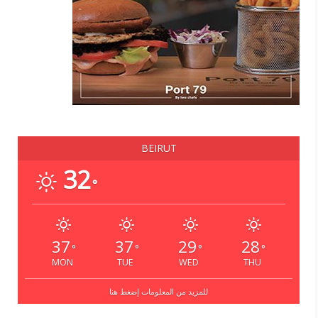
BEIRUT
32
°
37
37
29
28
°
°
°
°
MON
TUE
WED
THU
للمزيد من المعلومات إضغط هنا