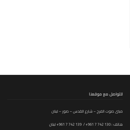
للتواصل مع موقعنا
مبنى صوت الفرح – شارع القدس – صور – لبنان
هاتف : 130 742 7 961+ / 139 742 7 961+ لبنان