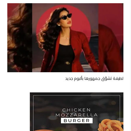
لطيفة تشوّق جمهورها بألبوم جديد