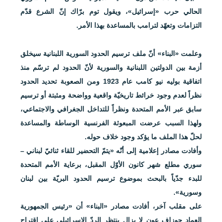
الحالي حرب «إسرائيل»، ويقول توم برّاك إنّ الشرع قدّم
التزامات وتعهّد لترامب بالمساعدة بهذا الأمر.
وعلمت «البناء» أنّ ملف ترسيم الحدود السورية اللبنانية سيخلق
أزمة بين الدولتين اللبنانية والسورية لأنّ الحدود لم ترسّم منذ
اتفاقية بوليه نيو كامب عام 1923 ومن الصعوبة تحديد الحدود
نظراً لعدم وجود خرائط تاريخيّة واقعية وواضحة ومثبتة أو ترسيم
سابق عبر الأمم المتحدة ونظراً للتداخل الجغرافي والاجتماعي،
ولهذا السبب عرضت المبعوثة الفرنسية الوساطة والمساعدة
لحلّ هذا الملف ما يؤكد وجود خلاف حوله.
وأفادت مصادر إعلامية إلى أنّه «يتمّ التحضير للقاء ثنائيّ لبناني –
سوري مطلع شهر كانون الأوّل المقبل، برعاية الأمم المتحدة
للبدء جدّياً بالبحث بموضوع ترسيم الحدود البريّة بين لبنان
وسورية».
على مقلب آخر، أفادت مصادر «البناء» أن «رئيس الجمهورية
العماد جوزاف عون لا يزال ينتظر الردّ الإسرائيلي على اقتراح