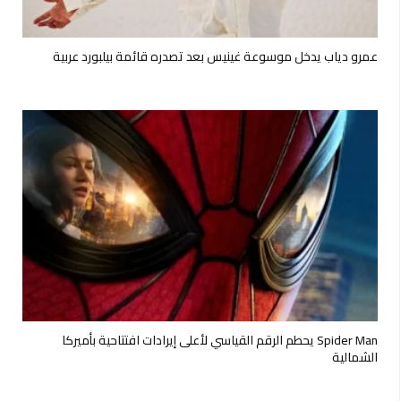
عمرو دياب يدخل موسوعة غينيس بعد تصدره قائمة بيلبورد عربية
Spider Man يحطم الرقم القياسي لأعلى إيرادات افتتاحية بأميركا
الشمالية