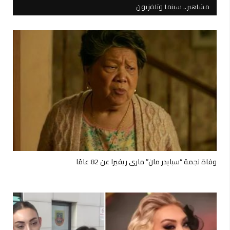
مشاهير.. سينما وتلفزيون
وفاة نجمة “سبايدر مان” ماري ريفيرا عن 82 عامًا