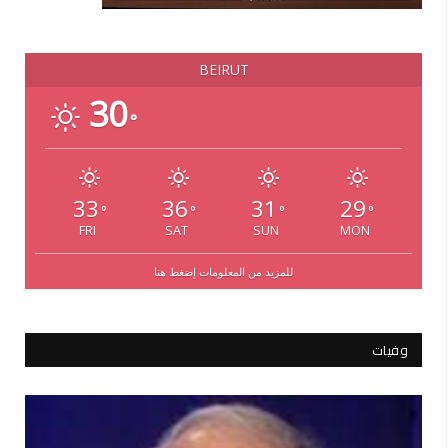
BEIRUT
30
°
33
36
31
29
°
°
°
°
FRI
SAT
SUN
MON
للمزيد من المعلومات إضغط هنا
وفيات