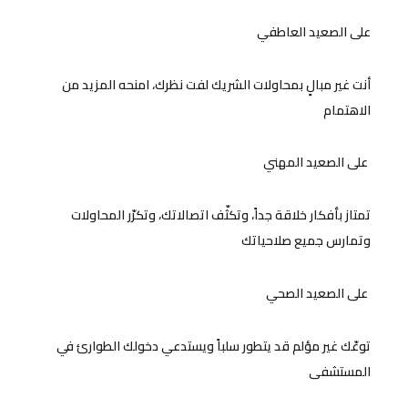
على الصعيد العاطفي
أنت غير مبالٍ بمحاولات الشريك لفت نظرك، امنحه المزيد من
الاهتمام
على الصعيد المهني
تمتاز بأفكار خلاقة جداً، وتكثّف اتصالاتك، وتكرّر المحاولات
وتمارس جميع صلاحياتك
على الصعيد الصحي
توعّك غير مؤلم قد يتطور سلباً ويستدعي دخولك الطوارئ في
المستشفى