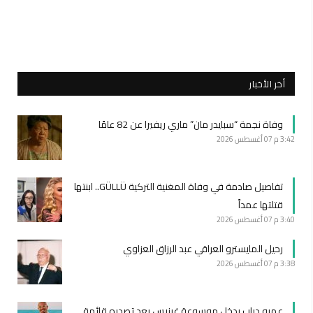
أخر الأخبار
وفاة نجمة “سبايدر مان” ماري ريفيرا عن 82 عامًا
3:42 م
07 أغسطس 2026
تفاصيل صادمة في وفاة المغنية التركية GÜLLÜ.. ابنتها
قتلتها عمداً
3:40 م
07 أغسطس 2026
رحيل المايسترو العراقي عبد الرزاق العزاوي
3:38 م
07 أغسطس 2026
عمرو دياب يدخل موسوعة غينيس بعد تصدره قائمة