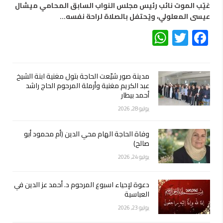
غيّب الموت نائب رئيس مجلس النواب السابق المحامي ميشال
عيسى المعلولي، ويُحتفل بالصلاة لراحة نفسه…
WhatsApp
Twitter
Facebook
مدينة صور شيّعت الحاجة بتول مغنية ابنة الشيخ
عبد الكريم مغنية وأرملة المرحوم الحاج راشد
أحمد بيطار
يوليو 28, 2026
وفاة الحاجة الهام محي الدين (أم محمود أبو
صالح)
يوليو 24, 2026
دعوة لإحياء اسبوع المرحوم د. أحمد عز الدين في
العباسية
يوليو 23, 2026