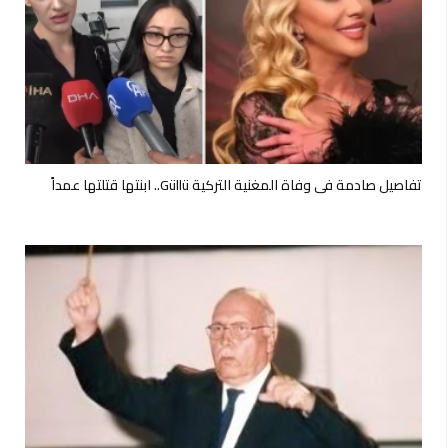
تفاصيل صادمة في وفاة المغنية التركية Güllü.. ابنتها قتلتها عمداً