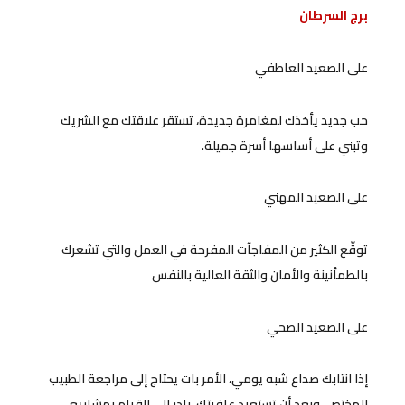
برج السرطان
على الصعيد العاطفي
حب جديد يأخذك لمغامرة جديدة، تستقر علاقتك مع الشريك
وتبني على أساسها أسرة جميلة.
على الصعيد المهني
توقّع الكثير من المفاجآت المفرحة في العمل والتي تشعرك
بالطمأنينة والأمان والثقة العالية بالنفس
على الصعيد الصحي
إذا انتابك صداع شبه يومي، الأمر بات يحتاج إلى مراجعة الطبيب
المختص، وبعد أن تستعيد عافيتك، بادر إلى القيام بمشاريع