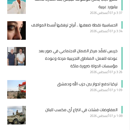
بيلبورد عربية
3:37 م
07 أغسطس 2026
الحساسية نقطة ضعفها .. أبراج ترهقها أبسط المواقف
3:34 م
07 أغسطس 2026
خريس تفقّد مركز الضمان الاجتماعي في صور بعد
عودته للعمل: المناطق التجريبية مزحة وعودة
مؤسسات الدولة ضرورة ملحّة
3:26 م
07 أغسطس 2026
تركيا تدفع لحوار بين حزب الله ودمشق
1:09 م
07 أغسطس 2026
المفاوضات فشلت في انتزاع أي مكسب للبنان
1:08 م
07 أغسطس 2026