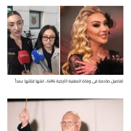
تفاصيل صادمة في وفاة المغنية التركية Güllü.. ابنتها قتلتها عمداً