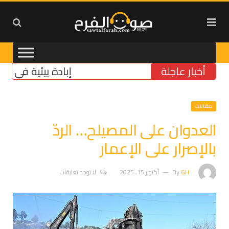
أخبار عاجلة
إبادة بيئية في الجنوب: 
مقالات
العدوان على المصيلح… الردّ
بالإصرار على الإعمار
GH
By
أكتوبر 15, 2025
لا توجد تعليقات