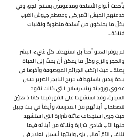
بأحدث أنواع الأسلحة ومدعومين بسلاح الجو، وفي
خدمتهم الجيش الأميركي ومعظم جيوش الغرب
بكلّ ما يملكون من أسلحة متطورة وتقنيات
فتاكة…
لم يوفر العدو أحداً بل استهدف كلّ شيء، البشر
والحجر والزرع وكلّ ما يمكن أن يمتّ إلى الحياة
بِصلة… حيث ارتكب الجرائم الموصوفة وآخرها في
بلدة زبدين باستهداف جريح البايجر الضرير حسن
عطوي وزوجته زينب رسلان التي كانت تقود
السيارة، وقد استشهدا على الفور فيما كانا ذاهبَيْن
لاصطحاب أبنائهم من المدرسة، وأيضاً في بنت جبيل
حيث جرى استهداف عائلة شرارة التي استشهد
منها الأب شادي شرارة وثلاثة من أبنائه فيما
تتلقى الأمّ أماني بزي وابنتها أـسيل العلاج في