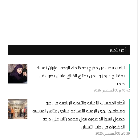
أخر الأخبار
ترامب يبحث عن مخرجٍ يحفظ ماء الوجه.. وإيران تمسك
بمفاتيح هرمز واليمن يضيّق الخناق ولبنان يضرب في
صمت
10:42 م
08 أغسطس 2026
اتّحاد الجمعيات الأهلية والأندية الرياضية في صور
ومنطقتها يهنّئ الزميلة الأستاذة هنادي عبّاس لمناسبة
حصول ابنتها الدكتورة بتول محمد زيّات على درجة
الدكتوراه في طبّ الأسنان
8:39 م
08 أغسطس 2026