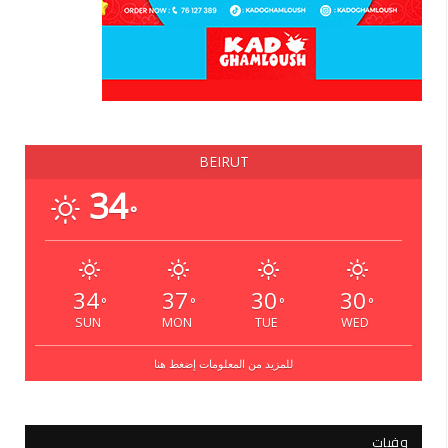
BEIRUT
34
°
34
37
30
30
°
°
°
°
SUN
MON
TUE
WED
للمزيد من المعلومات إضغط هنا
وفيات