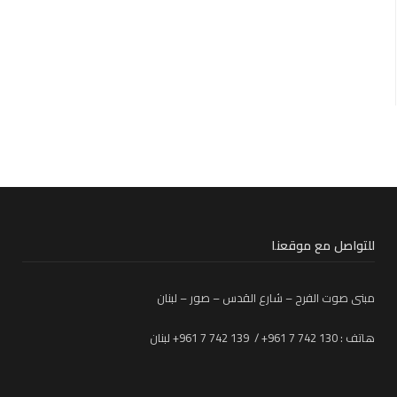
للتواصل مع موقعنا
مبنى صوت الفرح – شارع القدس – صور – لبنان
هاتف : 130 742 7 961+ / 139 742 7 961+ لبنان