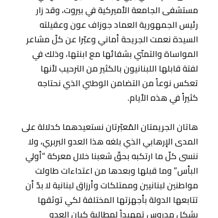
مستشفى الجامعة الأميركية في بيروت، وقد زار
رئيس الجمهورية العماد جوزاف عون وعقيلته
السيدة نعمت الجريحة أماني وعبّرا عن كلّ مشاعر
المواساة والتمنّي بشفائها مع ابنتها، وذلك في
لفتة قابلها اللبنانيون بالكثير من الترحيب لأنها
تعكس نوعاً من التضامن الوطني الذي نحتاجه
كثيراً في هذه الأيام.
هاتان الجريمتان المُعبّرتان نستعيدهما كدلالة على
المدى الإرهابي الذي بلغه هذا العدو البربري، ولا
ننسى كلّ ما ارتكبه بحقّ شعبنا خلال معركة “أولي
البأس” وما قبلها وبعدها من اعتداءات طاولت
مواطنين لبنانيين وممتلكات وأرزاق لبنانية لا بدّ أن
تتابعها الدولة بأجهزتها المختلفة لكي توثقها
بشكل مدروس تمهيداً لمطالبة كيان العدو