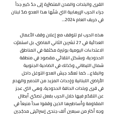
القرى والبلدات والمدن المتضرّرة إلى حدّ كبير جداً
جراء الحرب الإرهابية التي شنّها هذا العدو ضدّ لبنان
في خريف العام 2024…
هذه الحرب لم تتوقف مع إعلان وقف الأعمال
العدائية في 27 تشرين الثاني الماضي، بل استمرّت
الاعتداءات اليومية بوتيرة مكثفة في المناطق
الحدودية، وبشكل انتقائي مقصود في منطقة
شمال الليطاني وكذلك في الضاحية الجنوبية
والبقاع… كما تعمّد جيش العدو التوغل داخل
الأراضي اللبنانية وإحداث المزيد من التدمير والهدم
في قرى وبلدات الحافة الحدودية، وهي التي عجز
عن التقدّم فيها خلال الحرب بفعل تصدّي أبطال
المقاومة وأساطيرها الذين وقفوا سداً منيعاً في
وجه أكثر من سبعين ألف جندي إسرائيلي مدجّجين