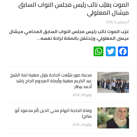
الموت يغيّب نائب رئيس مجلس النواب السابق
ميشال المعلولي
أغسطس 5, 2026
غيّب الموت نائب رئيس مجلس النواب السابق المحامي ميشال
عيسى المعلولي، ويُحتفل بالصلاة لراحة نفسه…
WhatsApp
Twitter
Facebook
مدينة صور شيّعت الحاجة بتول مغنية ابنة الشيخ
عبد الكريم مغنية وأرملة المرحوم الحاج راشد
أحمد بيطار
يوليو 28, 2026
وفاة الحاجة الهام محي الدين (أم محمود أبو
صالح)
يوليو 24, 2026