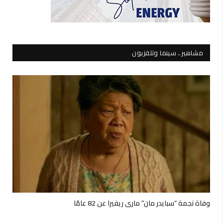
مشاهير.. سينما وتلفزيون
وفاة نجمة “سبايدر مان” ماري ريفيرا عن 82 عامًا