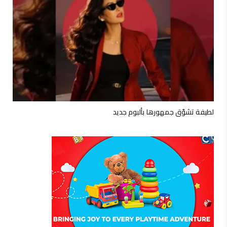
لطيفة تشوّق جمهورها بألبوم جديد