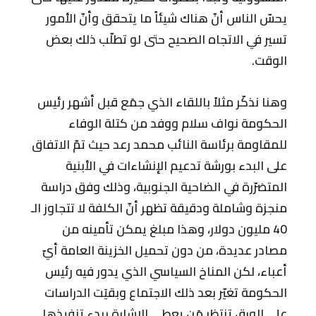
يحسّ الناس أنّ هناك شيئاً ما يتحقق وأنّ الأمور
تسير في الاتجاه الصحيح حتى لو تطلّب ذلك بعض
الوقت.
وهنا نذكّر مثلاً باللقاء الذي جمَع قبل أشهر رئيس
الحكومة نواف سلام ووفد من كتلة الوفاء
للمقاومة برئاسة النائب محمد رعد حيث تمّ الاتفاق
على البدء بورشة تدعيم الإنشاءات في الأبنية
المتضرّرة في الضاحية الجنوبية، وذلك وفق دراسة
منجزة وشاملة ودقيقة تظهر أنّ الكلفة لا تتجاوز الـ
40 مليون دولار، وهذا مبلغ يمكن تأمينه من
مصادر عديدة، من دون تحميل الخزينة العامة أيّ
أعباء، لكن المناخ السياسي الذي يدور فيه رئيس
الحكومة تغيّر بعد ذلك الاجتماع وبقيَت الدراسات
على الورق تنتظر مَن يعطي الإشارة ببدء تنفيذها.