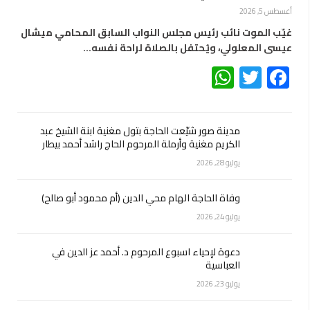
أغسطس 5, 2026
غيّب الموت نائب رئيس مجلس النواب السابق المحامي ميشال
عيسى المعلولي، ويُحتفل بالصلاة لراحة نفسه…
WhatsApp
Twitter
Facebook
مدينة صور شيّعت الحاجة بتول مغنية ابنة الشيخ عبد
الكريم مغنية وأرملة المرحوم الحاج راشد أحمد بيطار
يوليو 28, 2026
وفاة الحاجة الهام محي الدين (أم محمود أبو صالح)
يوليو 24, 2026
دعوة لإحياء اسبوع المرحوم د. أحمد عز الدين في
العباسية
يوليو 23, 2026