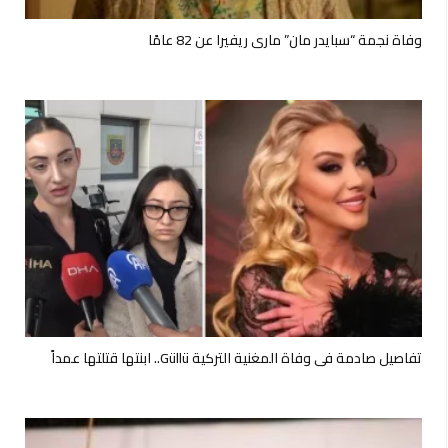
وفاة نجمة “سبايدر مان” ماري ريفيرا عن 82 عامًا
تفاصيل صادمة في وفاة المغنية التركية Güllü.. ابنتها قتلتها عمداً