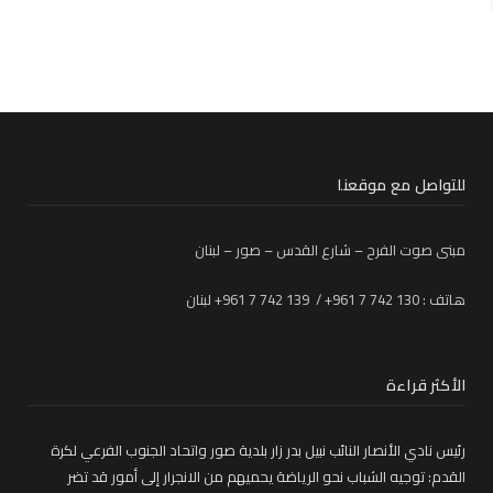
للتواصل مع موقعنا
مبنى صوت الفرح – شارع القدس – صور – لبنان
هاتف : 130 742 7 961+ / 139 742 7 961+ لبنان
الأكثر قراءة
رئيس نادي الأنصار النائب نبيل بدر زار بلدية صور واتحاد الجنوب الفرعي لكرة
القدم: توجيه الشباب نحو الرياضة يحميهم من الانجرار إلى أمور قد تضر