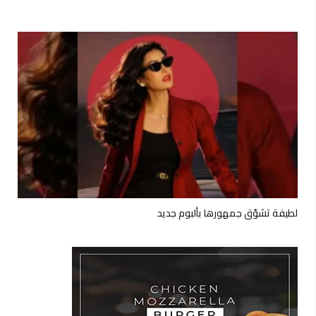
لطيفة تشوّق جمهورها بألبوم جديد