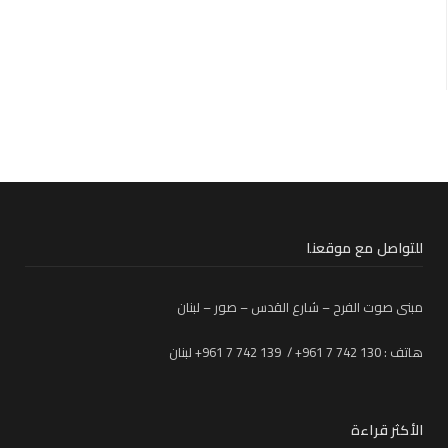
للتواصل مع موقعنا
مبنى صوت الفرح – شارع القدس – صور – لبنان
هاتف : 130 742 7 961+ / 139 742 7 961+ لبنان
الأكثر قراءة