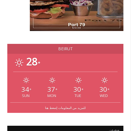
BEIRUT
28
°
34
37
30
30
°
°
°
°
SUN
MON
TUE
WED
للمزيد من المعلومات إضغط هنا
وفيات