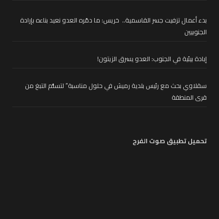
بدء أعمال تزفيت جسر القاسمية.. خريس: ما دمّره العدو نعيد بناءه بإرادة
الجنوبيين
إبادة بيئية في الجنوب: العدو يسرق الزيتون!
سقلاوي بحث مع رئيس بلدية رميش في حلول مناسبة” لتسلُّم التبغ من
قرى المنطقة
تحميل تطبيق صوت الفرح