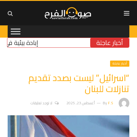
أخبار عاجلة
إبادة بيئية في الجنو
أخبار عاجلة
“اسرائيل” ليست بصدد تقديم
تنازلات للبنان
F.S
By
أغسطس 23, 2025
لا توجد تعليقات