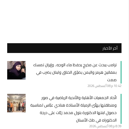
أخر الأخبار
ترامب يبحث عن مخرجٍ يحفظ ماء الوجه.. وإيران تمسك
بمفاتيح هرمز واليمن يضيّق الخناق ولبنان يضرب في
صمت
10:42 م
08 أغسطس 2026
اتّحاد الجمعيات الأهلية والأندية الرياضية في صور
ومنطقتها يهنّئ الزميلة الأستاذة هنادي عبّاس لمناسبة
حصول ابنتها الدكتورة بتول محمد زيّات على درجة
الدكتوراه في طبّ الأسنان
8:39 م
08 أغسطس 2026