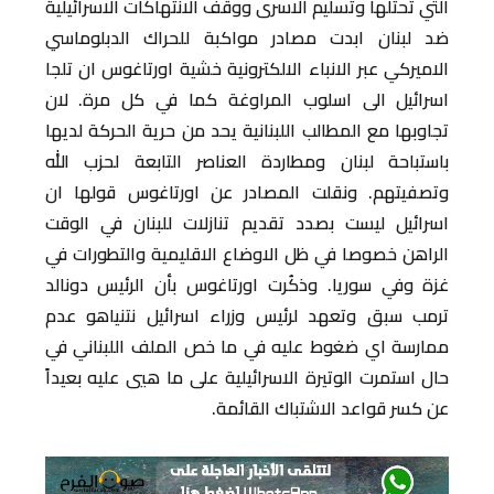
التي تحتلها وتسليم الاسرى ووقف الانتهاكات الاسرائيلية
ضد لبنان ابدت مصادر مواكبة للحراك الدبلوماسي
الاميركي عبر الانباء الالكترونية خشية اورتاغوس ان تلجا
اسرائيل الى اسلوب المراوغة كما في كل مرة. لان
تجاوبها مع المطالب اللبنانية يحد من حرية الحركة لديها
باستباحة لبنان ومطاردة العناصر التابعة لحزب الله
وتصفيتهم. ونقلت المصادر عن اورتاغوس قولها ان
اسرائيل ليست بصدد تقديم تنازلات للبنان في الوقت
الراهن خصوصا في ظل الاوضاع الاقليمية والتطورات في
غزة وفي سوريا. وذكُرت اورتاغوس بأن الرئيس دونالد
ترمب سبق وتعهد لرئيس وزراء اسرائيل نتنياهو عدم
ممارسة اي ضغوط عليه في ما خص الملف اللبناني في
حال استمرت الوتيرة الاسرائيلية على ما هيي عليه بعيداً
عن كسر قواعد الاشتباك القائمة.