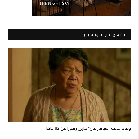
مشاهير.. سينما وتلفزيون
وفاة نجمة “سبايدر مان” ماري ريفيرا عن 82 عامًا