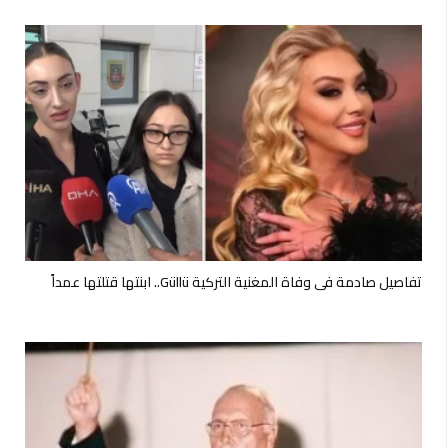
تفاصيل صادمة في وفاة المغنية التركية Güllü.. ابنتها قتلتها عمداً