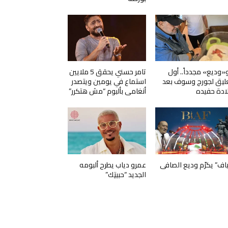
و«وديع» مجدداً.. أول
تامر حسني يحقق 5 ملايين
ليق لجورج وسوف بعد
استماع في يومين ويتصدر
ادة حفيده
أنغامي بألبوم “مش هتكرر”
ياف” يكرّم وديع الصافي
عمرو دياب يطرح ألبومه
الجديد “حبيتِك”