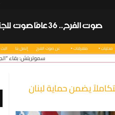
محليات
متفرقات
عن صوت الفرح
إتصل بنا
البث 
سموتريتش: بقاء “الجيش الإسرائيلي” في منطقة أ
كاملاً يضمن حماية لبنان