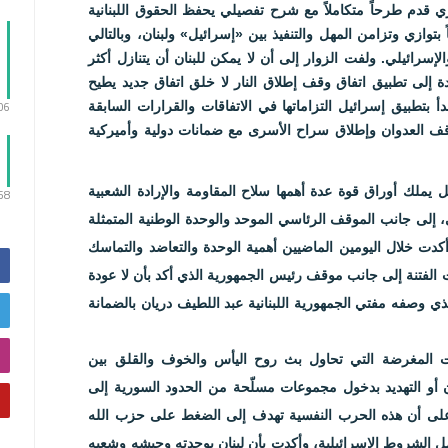
ري قدم طرحاً متكاملاً مع شرح تفصيلي يحفظ الحقوق اللبنانية
توازي وتزامن المهل والتنفيذ بين «إسرائيل» ولبنان، وبالتالي
إسرائيلي. ولفت الزوار إلى أن لا يمكن للبنان أن يتنازل أكثر
ة إلى تطبيق اتفاق وقف إطلاق النار لا خلق اتفاق جديد يطيح
:06
حلّ يبدأ بتطبيق إسرائيل التزاماتها في الاتفاقات والقرارات السابقة
قف العدوان وإطلاق سراح الأسرى مع ضمانات دولية وأميركية
ل يملك أوراق قوة عدة أهمها سلاح المقاومة والإرادة الشعبية
:58
، إلى جانب الموقف الرئاسي الموحد والوحدة الوطنية المتمثلة
كدت خلال اليومين الماضيين أهمية الوحدة والتعاضد والتماسك
الفتنة إلى جانب موقف رئيس الجمهورية الذي أكد بأن لا عودة
 وصفه مفتي الجمهورية اللبنانية عبد اللطيف دريان بالضمانة
ت المغرضة التي تحاول بث روح اليأس والخوف والقلق بين
بنان أو التهديد بدخول مجموعات مسلّحة من الحدود السورية إلى
على أن هذه الحرب النفسية تهدف إلى الضغط على حزب الله
تحمل الشروط الإسرائيلية، وأكدت بأن لبنان بوحدته وجيشه وشعبه