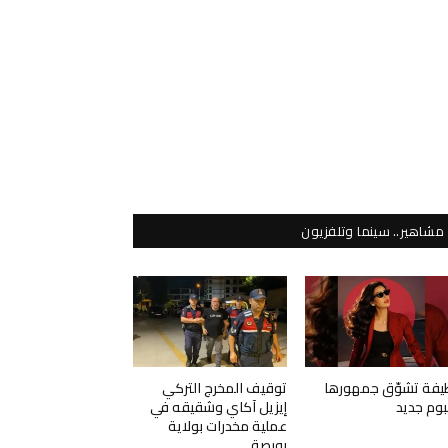
مشاهير.. سينما وتلفزيون
يفة تشوّق جمهورها
توقيف المخرج التركي
لبوم جديد
إيزيل آكاي وشقيقه في
عملية مخدرات بولاية
بورصة