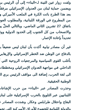
ولفت زوار عين التينة لـ»البناء» إلى أن الرئيس ب
ويضمن حماية لبنان من العدوان الإسرائيلي مرفقاً ب
بعد هذا الطرح باتت الكرة في الملعب الأميركي وال
من المطروح في الورقة اللبنانية، والمطلوب العود
باتفاق 27 تشرين الثاني الماضي، وبالتالي ال
والانسحاب من كل الجنوب إلى الحدود الدولية وو
تحديداً بإعادة الإعمار.
غير أن مصادر نيابية أكدت بأن لبنان ليس ضعيفاً ب
بالدفاع عن الوطن ضد الخطر الإسرائيلي والإرهابي
بأغلب القوى السياسية والمرجعيات الروحية التي أ
الداخلي في مواجهة العدوان الإسرائيلي ومخططات 
الى لغة الحرب، إضافة الى مواقف الرئيس بري الذي
الوطنية الحقيقية.
وحذرت المصادر عبر «البناء» من حرب الإشاعا
اللبنانيين عبر التلويح بالحرب الإسرائيلية على ل
البقاع واحتلال طرابلس وعكار. وشددت المصادر 
والدولة اللبنانية للخضوع للأوراق الأميركية التي 