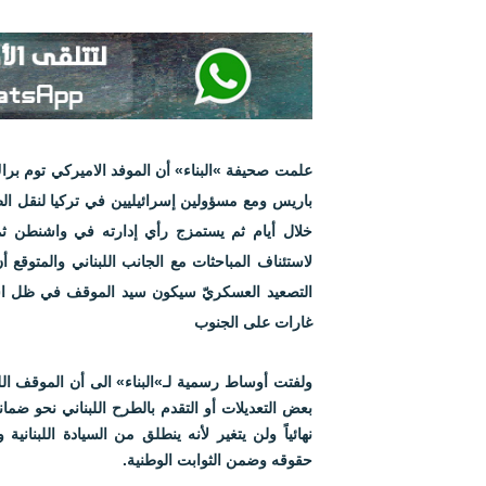
علمت صحيفة »البناء» أن الموفد الاميركي توم بر
باريس ومع مسؤولين إسرائيليين في تركيا لنقل الط
خلال أيام ثم يستمزج رأي إدارته في واشنطن ثم 
لاستئناف المباحثات مع الجانب اللبناني والمتوقع أ
التصعيد العسكريّ سيكون سيد الموقف في ظل اس
غارات على الجنوب
ولفتت أوساط رسمية لـ»البناء» الى أن الموقف اللبن
بعض التعديلات أو التقدم بالطرح اللبناني نحو ضمان
نهائياً ولن يتغير لأنه ينطلق من السيادة اللبناني
حقوقه وضمن الثوابت الوطنية.