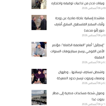
وبيانات تحذر من تداعيات توقيفه واحتجازه
8 م
06 أغسطس 2026
مناشدة إنسانية عاجلة صادرة عن زوجة
وأبناء السفير الفلسطيني السابق أشرف
دبور (أبو محمد)
8 م
06 أغسطس 2026
“إسرائيل” أمام “العاصفة الكاملة”: مؤتمر
الأمن القومي يرسم سيناريوهات السنوات
المقبلة
6 م
06 أغسطس 2026
واشنطن تستنزف ترسانتها… وطهران
وصنعاء وبيروت ترسم حدود المعركة
6 م
06 أغسطس 2026
وصول شحنة مساعدات مصرية إلى مطار
بيروت غدا
1 م
06 أغسطس 2026