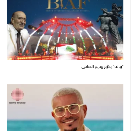
“بياف” يكرّم وديع الصافي