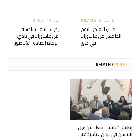
NEXT ARTICLE
PREVIOUS ARTICLE
حـ.زب الله أحيا اليوم
إحياء الليلة السادسة
الخامس من عاشوراء
من عاشوراء في نادي
في صور
الإمام الصادق (ع) ـ صور
RELATED
POSTS
إطلاق “ملتقى معاً.. من اجل
الانسان في لبنان”: تأكيد على