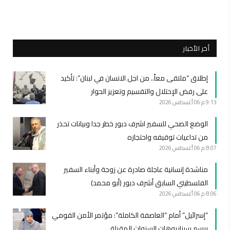
أخر الأخبار
إطلاق “ملتقى معاً.. من اجل الانسان في لبنان”: تأكيد
على رفض الإحتلال والتقسيم وتعزيز الحوار
9:13 م
06 أغسطس 2026
الوضع الصحي للسفير اشرف دبور خطر جدا وبيانات تحذر
من تداعيات توقيفه واحتجازه
8:07 م
06 أغسطس 2026
مناشدة إنسانية عاجلة صادرة عن زوجة وأبناء السفير
الفلسطيني السابق أشرف دبور (أبو محمد)
8:06 م
06 أغسطس 2026
“إسرائيل” أمام “العاصفة الكاملة”: مؤتمر الأمن القومي
يرسم سيناريوهات السنوات المقبلة