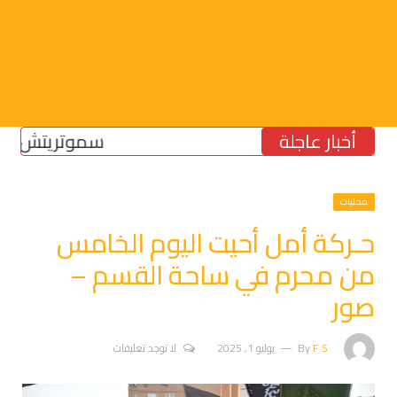
أخبار عاجلة
سموتريتش: بقاء “الجيش
محليات
حـركة أمل أحيت اليوم الخامس
من محرم في ساحة القسم –
صور
F.S
By
يوليو 1, 2025
لا توجد تعليقات