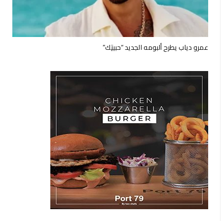
عمرو دياب يطرح ألبومه الجديد “حبيتِك”