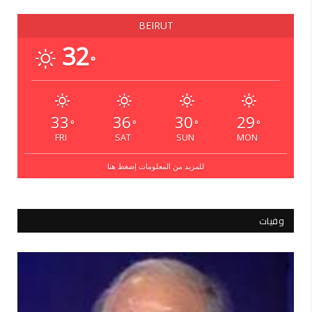
BEIRUT
32
°
33
36
30
29
°
°
°
°
FRI
SAT
SUN
MON
للمزيد من المعلومات إضغط هنا
وفيات