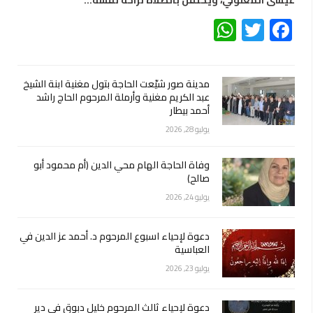
عيسى المعلولي، ويُحتفل بالصلاة لراحة نفسه…
WhatsApp
Twitter
Facebook
مدينة صور شيّعت الحاجة بتول مغنية ابنة الشيخ
عبد الكريم مغنية وأرملة المرحوم الحاج راشد
أحمد بيطار
يوليو 28, 2026
وفاة الحاجة الهام محي الدين (أم محمود أبو
صالح)
يوليو 24, 2026
دعوة لإحياء اسبوع المرحوم د. أحمد عز الدين في
العباسية
يوليو 23, 2026
دعوة لإحياء ثالث المرحوم خليل دبوق في دير