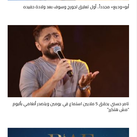
أبو«وديع» مجدداً.. أول تعليق لجورج وسوف بعد ولادة حفيده
تامر حسني يحقق 5 ملايين استماع في يومين ويتصدر أنغامي بألبوم
“مش هتكرر”