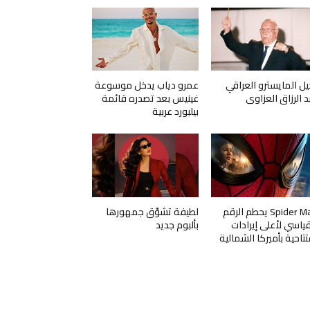
يل المايسترو العراقي
عمرو دياب يدخل موسوعة
د الرزاق العزاوي
غينيس بعد تصدره قائمة
بيلبورد عربية
Spider Man يحطم الرقم
لطيفة تشوّق جمهورها
قياسي لأعلى إيرادات
بألبوم جديد
تتاحية بأميركا الشمالية