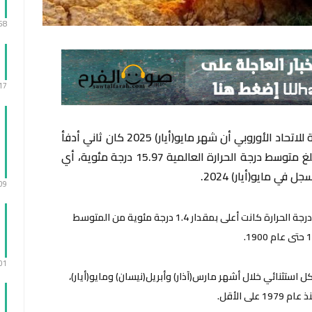
:58
:17
أعلنت خدمة “كوبرنيكوس” لتغير المناخ التابعة للاتحاد الأوروبي أن شهر مايو(أيار) 2025 كان ثاني أدفأ
شهر مايو يشهده العالم على الإطلاق، حيث بلغ متوسط درجة الحرارة العالمية 15.97 درجة مئوية، أي
:09
وذكرت الخدمة في مقرها بمدينة بون الألمانية أن درجة الحرارة كانت أعلى بمقدار 1.4 درجة مئوية من المتوسط
:01
 استثنائي خلال أشهر مارس(آذار) وأبريل(نيسان) ومايو(أيار)،
ى الأقل.