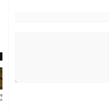
وف
مار