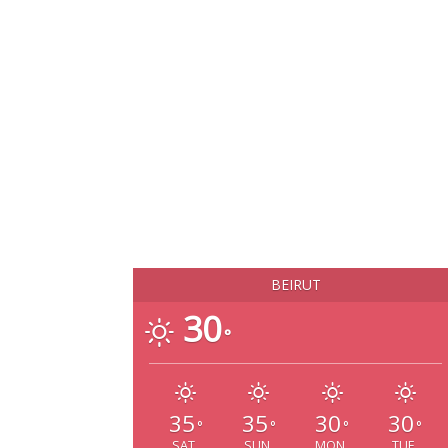
BEIRUT
30
°
35
35
30
30
°
°
°
°
SAT
SUN
MON
TUE