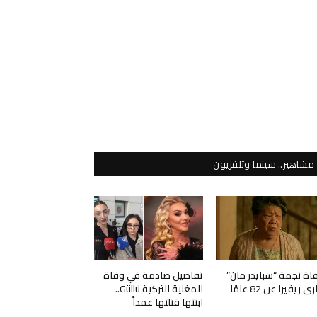
مشاهير.. سينما وتلفزيون
اة نجمة “سبايدر مان”
تفاصيل صادمة في وفاة
ي ريفيرا عن 82 عامًا
المغنية التركية Güllü..
ابنتها قتلتها عمداً