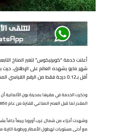
أقل بـ0.12 درجة فقط من الرقم القياسي المسجل في مايو(أيار) 2024.
المقدر لما قبل العصر الصناعي للفترة من عام 1850 حتى عام 1900.
وشهدت أجزاء من شمال غرب أوروبا ربيعاً جافاً بشكل
مع أدنى مستويات لهطول الأمطار ورطوبة التربة منذ عام 1979 عل