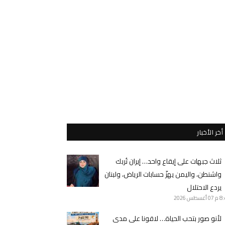
أخر الأخبار
ثلاث جبهات على إيقاع واحد… إيران تُربك
واشنطن، واليمن يهزّ حسابات الرياض، ولبنان
يردع الاحتلال
8 م
07 أغسطس 2026
لأنو صور بتحب الحياة… لاقونا على مدى