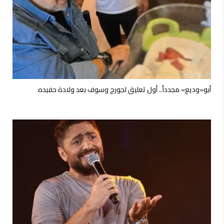
أبو«وديع» مجدداً.. أول تعليق لجورج وسوف بعد ولادة حفيده