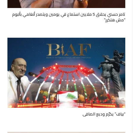
تامر حسني يحقق 5 ملايين استماع في يومين ويتصدر أنغامي بألبوم
“مش هتكرر”
“بياف” يكرّم وديع الصافي