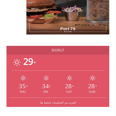
BEIRUT
29
°
35
34
28
28
°
°
°
°
THU
FRI
SAT
SUN
للمزيد من المعلومات إضغط هنا