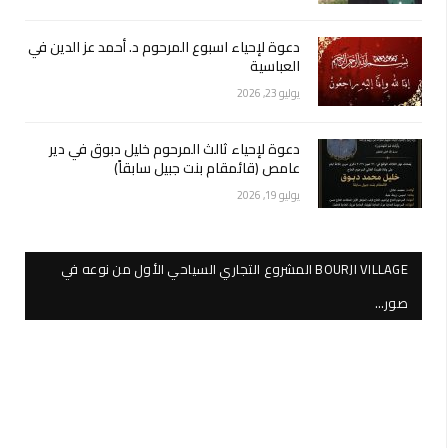
دعوة لإحياء اسبوع المرحوم د. أحمد عز الدين في
العباسية
يوليو 23, 2026
دعوة لإحياء ثالث المرحوم خليل دبوق في دير
عامص (قائمقام بنت جبيل سابقاً)
يوليو 19, 2026
BOURJI VILLAGE المشروع التجاري السياحي الأول من نوعه في
صور…