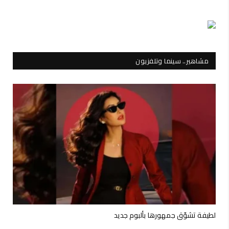
مشاهير.. سينما وتلفزيون
لطيفة تشوّق جمهورها بألبوم جديد