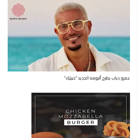
عمرو دياب يطرح ألبومه الجديد “حبيتِك”