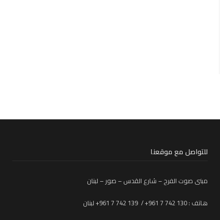
للتواصل مع موقعنا
مبنى صوت الفرح – شارع القدس – صور – لبنان
هاتف : 130 742 7 961+ / 139 742 7 961+ لبنان