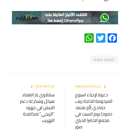
WhatsApp
Twitter
Facebook
النبطية الفوقا
NEXT ARTICLE
PREVIOUS ARTICLE
دعوة لإحياء اسبوع
سقلاوي زار العماد
المرحومة الحاجة زينب
هيكل وشكر له دعم
حمادي (أم محمد
الجيش في جهود
حمود) يوم السبت في
“الريجي” لمكافحة
مجمع الخضرا الديني
التهريب
صور