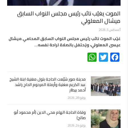
الموت يغيّب نائب رئيس مجلس النواب السابق
ميشال المعلولي
أغسطس 5, 2026
غيّب الموت نائب رئيس مجلس النواب السابق المحامي ميشال
عيسى المعلولي، ويُحتفل بالصلاة لراحة نفسه…
WhatsApp
Twitter
Facebook
مدينة صور شيّعت الحاجة بتول مغنية ابنة الشيخ
عبد الكريم مغنية وأرملة المرحوم الحاج راشد
أحمد بيطار
يوليو 28, 2026
وفاة الحاجة الهام محي الدين (أم محمود أبو
صالح)
يوليو 24, 2026