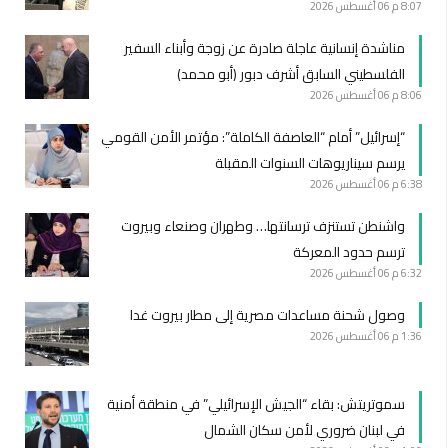
8:07 م
06 أغسطس 2026
مناشدة إنسانية عاجلة صادرة عن زوجة وأبناء السفير
الفلسطيني السابق أشرف دبور (أبو محمد)
8:06 م
06 أغسطس 2026
“إسرائيل” أمام “العاصفة الكاملة”: مؤتمر الأمن القومي
يرسم سيناريوهات السنوات المقبلة
6:38 م
06 أغسطس 2026
واشنطن تستنزف ترسانتها… وطهران وصنعاء وبيروت
ترسم حدود المعركة
6:32 م
06 أغسطس 2026
وصول شحنة مساعدات مصرية إلى مطار بيروت غدا
1:36 م
06 أغسطس 2026
سموتريتش: بقاء “الجيش الإسرائيلي” في منطقة أمنية
في لبنان ضروري لأمن سكان الشمال