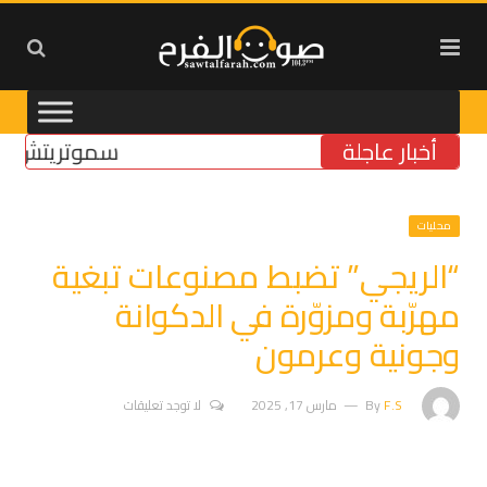
أخبار عاجلة
سموتريتش: بقاء “ا
محليات
“الريجي” تضبط مصنوعات تبغية
مهرّبة ومزوّرة في الدكوانة
وجونية وعرمون
F.S
By
مارس 17, 2025
لا توجد تعليقات