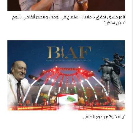
تامر حسني يحقق 5 ملايين استماع في يومين ويتصدر أنغامي بألبوم
“مش هتكرر”
“بياف” يكرّم وديع الصافي