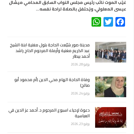
غيّب الموت نائب رئيس مجلس النواب السابق المحامي ميشال
عيسى المعلولي، ويُحتفل بالصلاة لراحة نفسه…
WhatsApp
Twitter
Facebook
مدينة صور شيّعت الحاجة بتول مغنية ابنة الشيخ
عبد الكريم مغنية وأرملة المرحوم الحاج راشد
أحمد بيطار
يوليو 28, 2026
وفاة الحاجة الهام محي الدين (أم محمود أبو
صالح)
يوليو 24, 2026
دعوة لإحياء اسبوع المرحوم د. أحمد عز الدين في
العباسية
يوليو 23, 2026