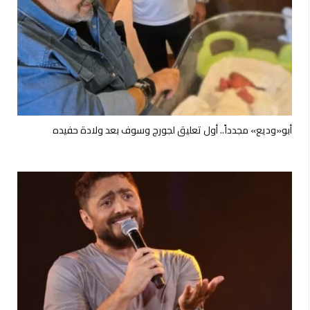
أبو«وديع» مجدداً.. أول تعليق لجورج وسوف بعد ولادة حفيده