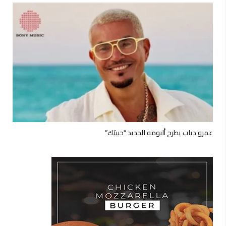
عمرو دياب يطرح ألبومه الجديد “حبيتِك”