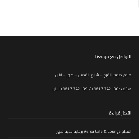
للتواصل مع موقعنا
مبنى صوت الفرح – شارع القدس – صور – لبنان
هاتف : 130 742 7 961+ / 139 742 7 961+ لبنان
الأكثر قراءة
افتتاح Versa Cafe & Lounge برعاية بلدية صور