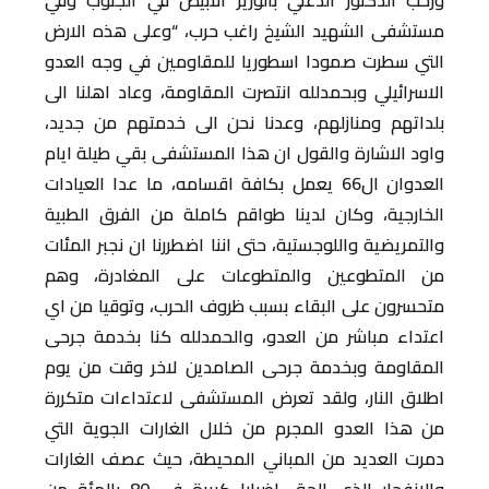
ورحب الدكتور الدغلي بالوزير الابيض في الجنوب وفي
مستشفى الشهيد الشيخ راغب حرب، “وعلى هذه الارض
التي سطرت صمودا اسطوريا للمقاومين في وجه العدو
الاسرائيلي وبحمدلله انتصرت المقاومة، وعاد اهلنا الى
بلداتهم ومنازلهم، وعدنا نحن الى خدمتهم من جديد،
واود الاشارة والقول ان هذا المستشفى بقي طيلة ايام
العدوان ال66 يعمل بكافة اقسامه، ما عدا العيادات
الخارجية، وكان لدينا طواقم كاملة من الفرق الطبية
والتمريضية واللوجستية، حتى اننا اضطررنا ان نجبر المئات
من المتطوعين والمتطوعات على المغادرة، وهم
متحسرون على البقاء بسبب ظروف الحرب، وتوقيا من اي
اعتداء مباشر من العدو، والحمدلله كنا بخدمة جرحى
المقاومة وبخدمة جرحى الصامدين لاخر وقت من يوم
اطلاق النار، ولقد تعرض المستشفى لاعتداءات متكررة
من هذا العدو المجرم من خلال الغارات الجوية التي
دمرت العديد من المباني المحيطة، حيث عصف الغارات