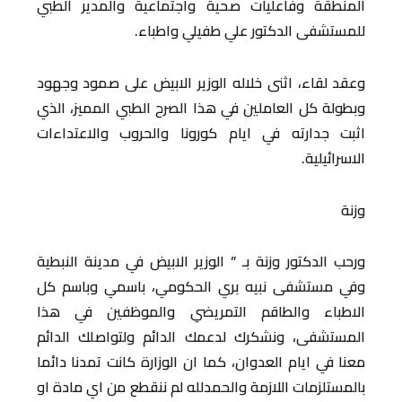
المنطقة وفاعليات صحية واجتماعية والمدير الطبي
للمستشفى الدكتور علي طفيلي واطباء.
وعقد لقاء، اثنى خلاله الوزير الابيض على صمود وجهود
وبطولة كل العاملين في هذا الصرح الطبي المميز، الذي
اثبت جدارته في ايام كورونا والحروب والاعتداءات
الاسرائيلية.
وزنة
ورحب الدكتور وزنة بـ ” الوزير الابيض في مدينة النبطية
وفي مستشفى نبيه بري الحكومي، باسمي وباسم كل
الاطباء والطاقم التمريضي والموظفين في هذا
المستشفى، ونشكرك لدعمك الدائم ولتواصلك الدائم
معنا في ايام العدوان، كما ان الوزارة كانت تمدنا دائما
بالمستلزمات اللازمة والحمدلله لم ننقطع من اي مادة او