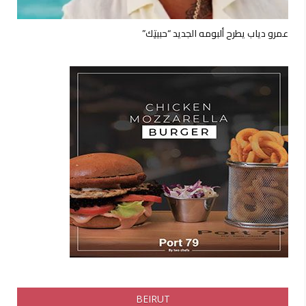
عمرو دياب يطرح ألبومه الجديد “حبيتِك”
BEIRUT