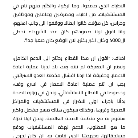
الاطباء الذي صمدوا، وما تركوا، والكثير منهم نام في
المستشفيات، من اطباء وممرضين وعاملين وموظفين
وحراس، كل هؤلاء كانوا ابطالا ووقفوا الى جانب اهلهم،
وانا اقول لولا صمودهم كان عدد الشهداء تخطى
ال4000 وكان اكبر بكثير، لان الوضع كان صعبا جدا”.
اضاف: “اقول ان هذا القطاع يحتاج الى الدعم الكامل،
ونعتبر ان المعركة لم تنته بعد، بلد لدينا عملية اعادة
الاعمار، وحقيقة اذا اردنا افشال مخطط العدو الاسرائيلي
يجب ان تتم عملية اعادة الاعمار في اسرع وقت،
وخصوصا في القطاع الاستشفائي، ونحن في وزارة الصحة
بدأنا باجراء اولي للاضرار في المستشفيات والمراكز
الصحية وغيرها، وكذلك سيكون هناك مسح مفصل واكبر
سنقوم به مع منظمة الصحة العالمية، ونحن اولا ندرك
ما هو المطلوب، الدعم لهذه المستشفيات ودفع
مستحقاتها، وجهدها الذي قامت به، ان كان لجرحى