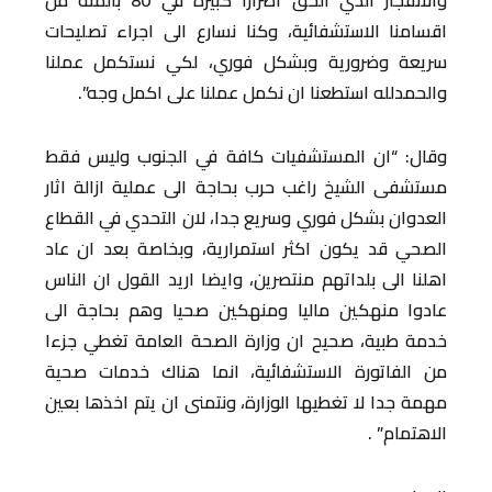
والانفجار الذي الحق اضرارا كبيرة في 80 بالمئة من
اقسامنا الاستشفائية، وكنا نسارع الى اجراء تصليحات
سريعة وضرورية وبشكل فوري، لكي نستكمل عملنا
والحمدلله استطعنا ان نكمل عملنا على اكمل وجه”.
وقال: “ان المستشفيات كافة في الجنوب وليس فقط
مستشفى الشيخ راغب حرب بحاجة الى عملية ازالة اثار
العدوان بشكل فوري وسريع جدا، لان التحدي في القطاع
الصحي قد يكون اكثر استمرارية، وبخاصة بعد ان عاد
اهلنا الى بلداتهم منتصرين، وايضا اريد القول ان الناس
عادوا منهكين ماليا ومنهكين صحيا وهم بحاجة الى
خدمة طبية، صحيح ان وزارة الصحة العامة تغطي جزءا
من الفاتورة الاستشفائية، انما هناك خدمات صحية
مهمة جدا لا تغطيها الوزارة، ونتمنى ان يتم اخذها بعين
الاهتمام” .