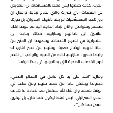
الحرب، كذلك دعمها ليس فقط بالمستلزمات بل التعويض
عن المعدات التي تضررت والتي تحتاج تبديلا، واقول ان
دور هذه المستشفيات لم ينته بانتهاء العدوان، بل دورها
مستمر ومتواصل، والان تزداد الحاجة اليه مع عودة اهلنا
النازحين الى بلداتهم ومنازلهم، كذلك بحاجة الى
استمرارية في تقديم الخدمات، وخصوصا ان الكثير من
اهلنا لديهم اوضاع صعبة، ومنهم من خسر اقارب له
وايضا خسرو ا منازلهم، لذلك من المهم والواجب ان نقدم
لهم الخدمات الصحية التي يحتاجونها في هذا الوقت”.
وقال: “اشد على يد كل عامل في القطاع الصحي،
خصوصا وبشكل عام، من صمد منهم ومن ساعد في
الوقت نفسه، وان شاءالله سنكمل معا لاعادة ما هدمه
العدو الاسرائيلي، ليس فقط ليكون كما كان، بل ليكون
احسن مما كان” .