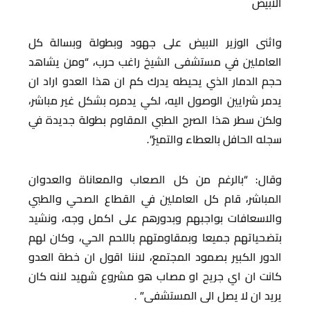
الابيض
واثنى الوزير الابيض على جهود وبطولة وبسالة كل
العاملين في مستشفى الشيخ راغب حرب، “ومن يشاهد
حجم الدمار الذي يحيطه يدرك كم ان هذا العدو اراد ان
يدمر شرايين الوصول اليه، لكي يدمره بشكل غير مباشر،
ولكن سطر هذا الصرح الطبي المقاوم بطولة جديدة في
سجله الحافل بالعطاء والتميز”.
وقال: “بالرغم من كل الصعاب والمعاناة والعدوان
المباشر، قام كل العاملين في القطاع الصحي والطبي
والاسعافات بواجبهم وبدورهم على اكمل وجه، ونشيد
بتضحياتهم جميعا وبمقاومتهم باللحم الحي، وكان لهم
الدور الكبير بصمود المجتمع، لاننا اقول ان خطة العدو
كانت ان اي جريح او مصاب هو مشروع شهيد لانه كان
يريد ان لا يصل الى المستشفى” .