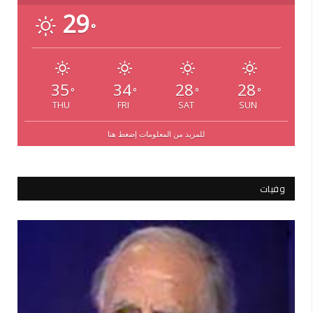
29
°
35
34
28
28
°
°
°
°
THU
FRI
SAT
SUN
للمزيد من المعلومات إضغط هنا
وفيات