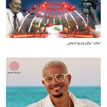
“بياف” يكرّم وديع الصافي