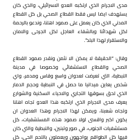
مدى الاجرام الذي ارتكبه العدو الاسرائيلي، والذي كان
يستهدف ايضا ليس فقط القطاع الصحي بل كل القطاع
المدني الذي كان يعمل على صمود اهلنا، وندعو بالرحمة
لكل شهدائنا وبالشفاء العاجل لكل الجرحى والامان
والاستقرار لهذا البلد”.
وقال: “الحقيقة لا يمكن الا نثمن ونقدر صمود القطاع
الصحي والقطاع الاستشفائي وخصوصا في مدينة
النبطية، التي تعرضت لعدوان واسع وقاس ومدمر، واي
شخص يعاين ميدانيا ما حصل في النبطية وحجم الدمار
الذي لحق بسوقها التجاري والاحياء السكنية والشوارع
يعرف مدى الاجرام الذي ارتكبه هذا العدو تجاه اهلنا
وتجاه شعبنا، ويمكن لهذا الاجرام وهذا العدوان ان
يكون اكبر واقسى لولا صمود هذه المستشفيات، كل
مستشفيات الجنوب، في صور وتبنين، والنبطية والتي كان
فيها كل الطواقم يواجهون ويعملون باللحم الحي، كل