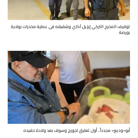
توقيف المخرج التركي إيزيل آكاي وشقيقه في عملية مخدرات بولاية
بورصة
أبو«وديع» مجدداً.. أول تعليق لجورج وسوف بعد ولادة حفيده