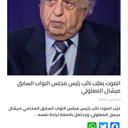
الموت يغيّب نائب رئيس مجلس النواب السابق
ميشال المعلولي
أغسطس 5, 2026
غيّب الموت نائب رئيس مجلس النواب السابق المحامي ميشال
عيسى المعلولي، ويُحتفل بالصلاة لراحة نفسه…
WhatsApp
Twitter
Facebook