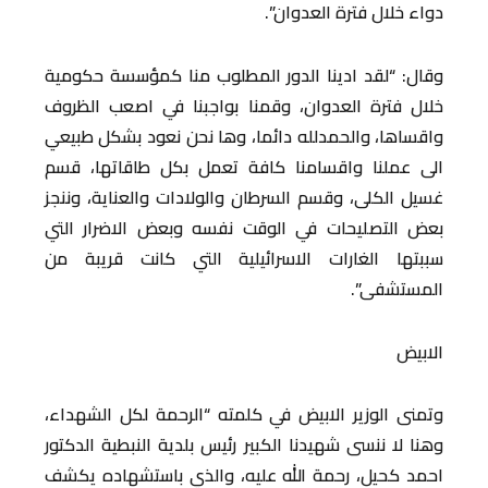
دواء خلال فترة العدوان”.
وقال: “لقد ادينا الدور المطلوب منا كمؤسسة حكومية
خلال فترة العدوان، وقمنا بواجبنا في اصعب الظروف
واقساها، والحمدلله دائما، وها نحن نعود بشكل طبيعي
الى عملنا واقسامنا كافة تعمل بكل طاقاتها، قسم
غسيل الكلى، وقسم السرطان والولادات والعناية، وننجز
بعض التصليحات في الوقت نفسه وبعض الاضرار التي
سببتها الغارات الاسرائيلية التي كانت قريبة من
المستشفى”.
الابيض
وتمنى الوزير الابيض في كلمته “الرحمة لكل الشهداء،
وهنا لا ننسى شهيدنا الكبير رئيس بلدية النبطية الدكتور
احمد كحيل، رحمة الله عليه، والذي باستشهاده يكشف