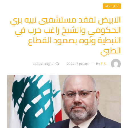
أخبار عاجلة
الابيض تفقد مستشفيي نبيه بري
الحكومي والشيخ راغب حرب في
النبطية ونوه بصمود القطاع
الطبي
F.S
By
ديسمبر 7, 2024
لا توجد تعليقات