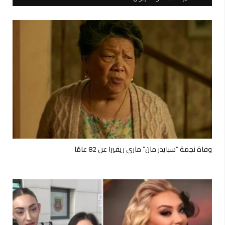
وفاة نجمة “سبايدر مان” ماري ريفيرا عن 82 عامًا