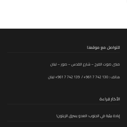
للتواصل مع موقعنا
مبنى صوت الفرح – شارع القدس – صور – لبنان
هاتف : 130 742 7 961+ / 139 742 7 961+ لبنان
الأكثر قراءة
إبادة بيئية في الجنوب: العدو يسرق الزيتون!