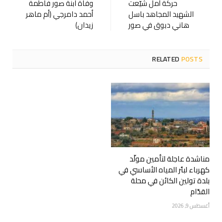
حركة أمل شيّعت
وفاة ابنة صور فاطمة
الشهيد المجاهد باسل
أحمد دامرجي (أم ماهر
هاني دبوق في صور
زيدان)
RELATED
POSTS
مناشدة عاجلة لتأمين مولّد
كهرباء لبئر المياه الأساسي في
بلدة تولين الكائن في محلة
القدّام
أغسطس 9, 2026