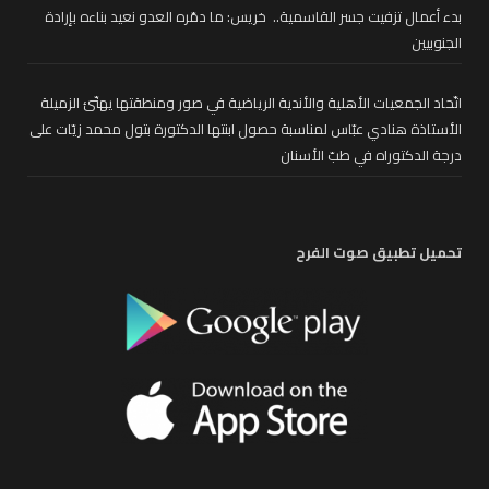
بدء أعمال تزفيت جسر القاسمية.. خريس: ما دمّره العدو نعيد بناءه بإرادة
الجنوبيين
اتّحاد الجمعيات الأهلية والأندية الرياضية في صور ومنطقتها يهنّئ الزميلة
الأستاذة هنادي عبّاس لمناسبة حصول ابنتها الدكتورة بتول محمد زيّات على
درجة الدكتوراه في طبّ الأسنان
تحميل تطبيق صوت الفرح