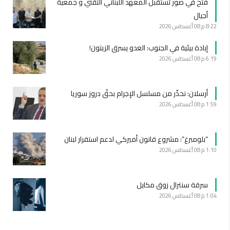
فتح في صور تستقبل المعهد اللبناني التقني و جمعية
أجيال
8:22 م
08 أغسطس 2026
إبادة بيئية في الجنوب: العدو يسرق الزيتون!
6:19 م
08 أغسطس 2026
أرسلان: نحذّر من مسلسل الإجرام بحقّ دروز سوريا
1:59 م
08 أغسطس 2026
“بلومبرغ”: مشروع قانون أميركي لدعم استقرار لبنان
1:10 م
08 أغسطس 2026
سرقة سنترال زوق مكايل
1:04 م
08 أغسطس 2026