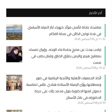
أخر الأخبار
مناشدة عاجلة لتأمين مولّد كهرباء لبئر المياه الأساسي
في بلدة تولين الكائن في محلة القدّام
11:35 ص
09 أغسطس 2026
ترامب يبحث عن مخرجٍ يحفظ ماء الوجه.. وإيران تمسك
بمفاتيح هرمز واليمن يضيّق الخناق ولبنان يضرب في
صمت
10:42 م
08 أغسطس 2026
اتّحاد الجمعيات الأهلية والأندية الرياضية في صور
ومنطقتها يهنّئ الزميلة الأستاذة هنادي عبّاس لمناسبة
حصول ابنتها الدكتورة بتول محمد زيّات على درجة
الدكتوراه في طبّ الأسنان
8:39 م
08 أغسطس 2026