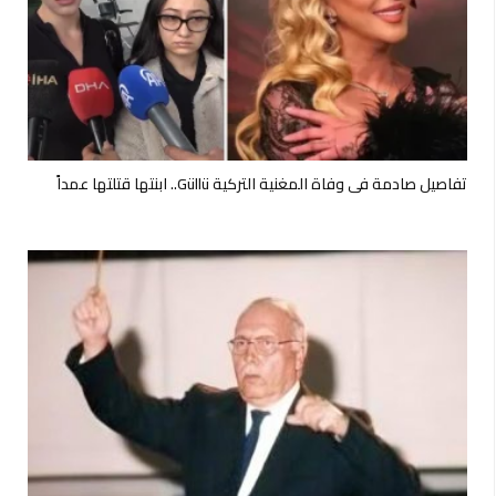
تفاصيل صادمة في وفاة المغنية التركية Güllü.. ابنتها قتلتها عمداً