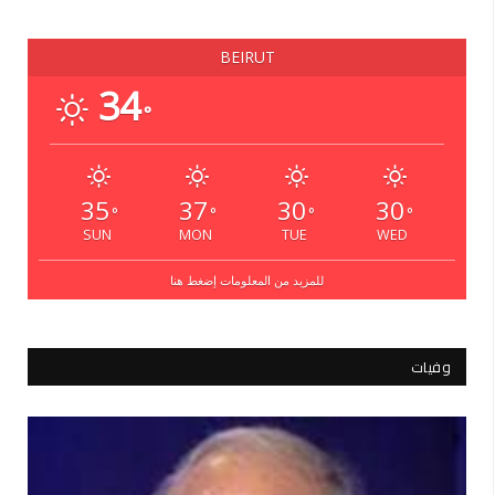
BEIRUT
34
°
35
37
30
30
°
°
°
°
SUN
MON
TUE
WED
للمزيد من المعلومات إضغط هنا
وفيات