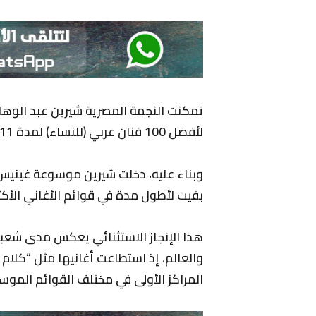
لأفضل 100 فنان عربي (للنساء) لمدة 11 أسبوعًا متتالية، بدءًا من 16 مارس/آذار 2024.
وبناء عليه، دخلت شيرين موسوعة غينيس للأ
بقيت لأطول مدة في قوائم الأغاني الأكثر 
هذا الإنجاز الاستثنائي يعكس مدى شعبي
والعالم، إذ استطاعت أغانيها مثل “كلام 
المراكز الأولى في مختلف القوائم الموس