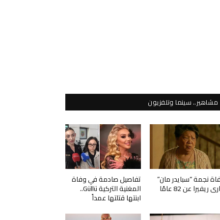
مشاهير.. سينما وتلفزيون
اة نجمة “سبايدر مان”
تفاصيل صادمة في وفاة
ي ريفيرا عن 82 عامًا
المغنية التركية Güllü..
ابنتها قتلتها عمداً