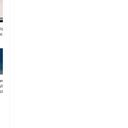
رح
عب
ال
اف