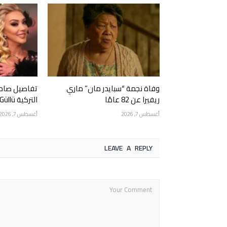
وفاة نجمة “سبايدر مان” ماري
تفاصيل صادم
ريفيرا عن 82 عامًا
التركية Güllü.. ابنتها قتلتها عمداً
أغسطس 7, 2026
أغسطس 7, 2026
LEAVE A REPLY