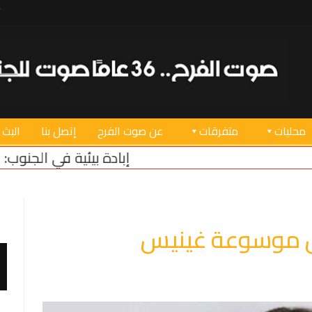
محليات
متفرقات
عن صوت الفرح
إتصل بنا
البث 
إبادة بيئية في الجنوب: العدو يسرق الزيتون!
ل موسوعة غينيس