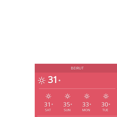
BEIRUT
31
°
31
35
33
30
°
°
°
°
SAT
SUN
MON
TUE