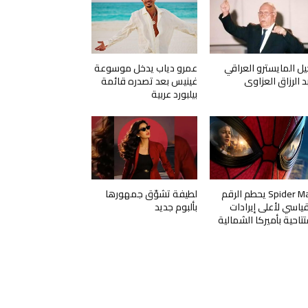
يل المايسترو العراقي
عمرو دياب يدخل موسوعة
د الرزاق العزاوي
غينيس بعد تصدره قائمة
بيلبورد عربية
Spider Man يحطم الرقم
لطيفة تشوّق جمهورها
قياسي لأعلى إيرادات
بألبوم جديد
تتاحية بأميركا الشمالية