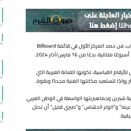
:22
:19
تمكنت النجمة المصرية شيرين عبد الوهاب، من حصد المركز الأول في قائمة Billboard
رقام القياسية، لكونها الفنانة العربية التي
:59
رواجًا لتستعيد مكانتها الفنية مجددًا وبقوة.
ة شيرين وجماهيريتها الواسعة في الوطن العربي
:10
عينه” و”الوتر الحسّاس” و”صبري قليل” أن تحتل
يقية.
:04