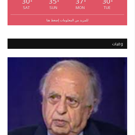
30
35
37
30
°
°
°
°
SAT
SUN
MON
TUE
للمزيد من المعلومات إضغط هنا
وفيات