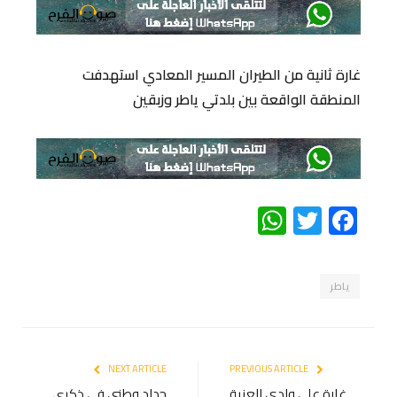
غارة ثانية من الطيران المسير المعادي استهدفت
المنطقة الواقعة بين بلدتي ياطر وزبقين
WhatsApp
Twitter
Facebook
ياطر
NEXT ARTICLE
PREVIOUS ARTICLE
غارة على وادي العزية
حداد وطني في ذكرى