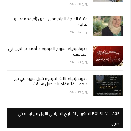
يوليو 28, 2026
وفاة الحاجة الهام محي الدين (أم محمود أبو
صالح)
يوليو 24, 2026
دعوة لإحياء اسبوع المرحوم د. أحمد عز الدين في
العباسية
يوليو 23, 2026
دعوة لإحياء ثالث المرحوم خليل دبوق في دير
عامص (قائمقام بنت جبيل سابقاً)
يوليو 19, 2026
BOURJI VILLAGE المشروع التجاري السياحي الأول من نوعه في
صور…