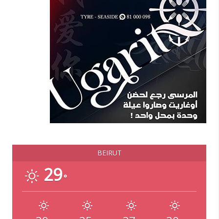
BEIRUT
29
°