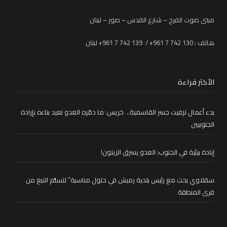
مبنى صوت الفرح – شارع القدس – صور – لبنان
هاتف : 130 742 7 961+ / 139 742 7 961+ لبنان
الأكثر قراءة
بدء أعمال تزفيت جسر القاسمية.. خريس: ما دمّره العدو نعيد بناءه بإرادة
الجنوبيين
إبادة بيئية في الجنوب: العدو يسرق الزيتون!
سقلاوي بحث مع رئيس بلدية رميش في حلول مناسبة” لتسلُّم التبغ من
قرى المنطقة