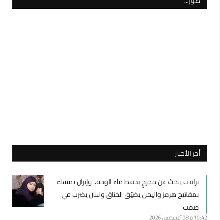
صور…
أخر الأخبار
ترامب يبحث عن مخرجٍ يحفظ ماء الوجه.. وإيران تمسك
بمفاتيح هرمز واليمن يضيّق الخناق ولبنان يضرب في
صمت
10:42 م
08 أغسطس 2026