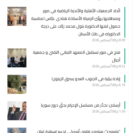
اتّحاد الجمعيات الأهلية والأندية الرياضية في صور
ومنطقتها يهنّئ الزميلة الأستاذة هنادي عبّاس لمناسبة
حصول ابنتها الدكتورة بتول محمد زيّات على درجة
الدكتوراه في طبّ الأسنان
8:39 م
08 أغسطس 2026
فتح في صور تستقبل المعهد اللبناني التقني و جمعية
أجيال
8:22 م
08 أغسطس 2026
إبادة بيئية في الجنوب: العدو يسرق الزيتون!
6:19 م
08 أغسطس 2026
أرسلان: نحذّر من مسلسل الإجرام بحقّ دروز سوريا
1:59 م
08 أغسطس 2026
“بلومبرغ”: مشروع قانون أميركي لدعم استقرار لبنان