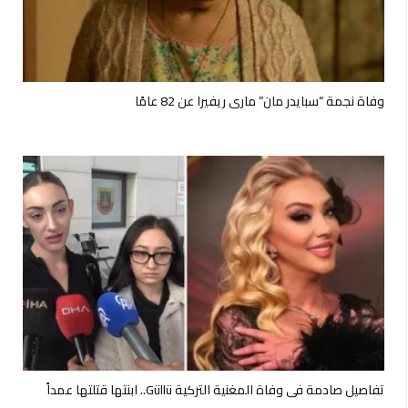
وفاة نجمة “سبايدر مان” ماري ريفيرا عن 82 عامًا
تفاصيل صادمة في وفاة المغنية التركية Güllü.. ابنتها قتلتها عمداً