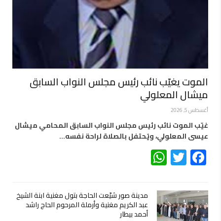
الموت يغيّب نائب رئيس مجلس النواب السابق
ميشال المعلولي
أغسطس 5, 2026
غيّب الموت نائب رئيس مجلس النواب السابق المحامي ميشال
عيسى المعلولي، ويُحتفل بالصلاة لراحة نفسه…
WhatsApp
Twitter
Facebook
مدينة صور شيّعت الحاجة بتول مغنية ابنة الشيخ
عبد الكريم مغنية وأرملة المرحوم الحاج راشد
أحمد بيطار