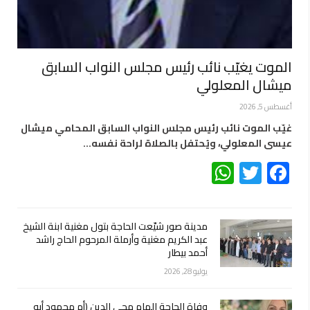
الموت يغيّب نائب رئيس مجلس النواب السابق
ميشال المعلولي
أغسطس 5, 2026
غيّب الموت نائب رئيس مجلس النواب السابق المحامي ميشال
عيسى المعلولي، ويُحتفل بالصلاة لراحة نفسه…
WhatsApp
Twitter
Facebook
مدينة صور شيّعت الحاجة بتول مغنية ابنة الشيخ
عبد الكريم مغنية وأرملة المرحوم الحاج راشد
أحمد بيطار
يوليو 28, 2026
وفاة الحاجة الهام محي الدين (أم محمود أبو