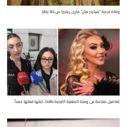
وفاة نجمة “سبايدر مان” ماري ريفيرا عن 82 عامًا
تفاصيل صادمة في وفاة المغنية التركية Güllü.. ابنتها قتلتها عمداً