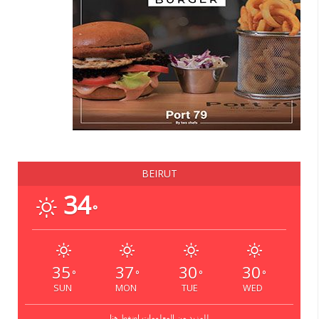
BEIRUT
34
°
35
37
30
30
°
°
°
°
SUN
MON
TUE
WED
للمزيد من المعلومات إضغط هنا