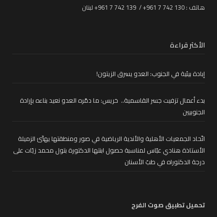
هاتف : 130 742 7 961+ / 139 742 7 961+ لبنان
الأكثر قراءة
إبادة بيئية في الجنوب: العدو يسرق الزيتون!
بدء أعمال تزفيت جسر القاسمية.. خريس: ما دمّره العدو نعيد بناءه بإرادة
الجنوبيين
اتّحاد الجمعيات الأهلية والأندية الرياضية في صور ومنطقتها يهنّئ الزميلة
الأستاذة هنادي عبّاس لمناسبة حصول ابنتها الدكتورة بتول محمد زيّات على
درجة الدكتوراه في طبّ الأسنان
تحميل تطبيق صوت الفرح