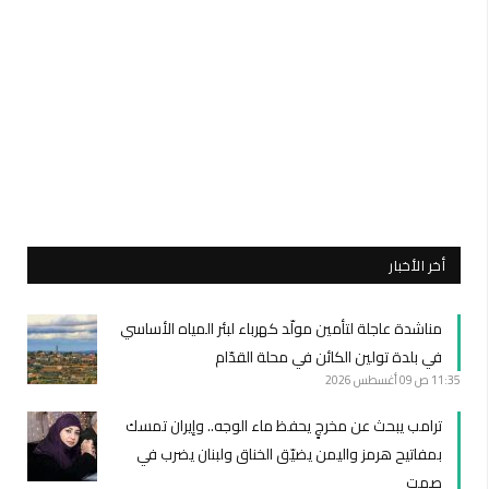
أخر الأخبار
مناشدة عاجلة لتأمين مولّد كهرباء لبئر المياه الأساسي
في بلدة تولين الكائن في محلة القدّام
11:35 ص
09 أغسطس 2026
ترامب يبحث عن مخرجٍ يحفظ ماء الوجه.. وإيران تمسك
بمفاتيح هرمز واليمن يضيّق الخناق ولبنان يضرب في
صمت