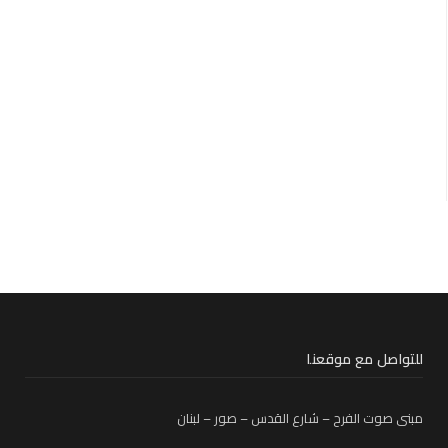
للتواصل مع موقعنا
مبنى صوت الفرح – شارع القدس – صور – لبنان