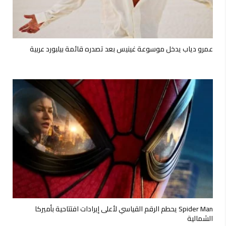
عمرو دياب يدخل موسوعة غينيس بعد تصدره قائمة بيلبورد عربية
Spider Man يحطم الرقم القياسي لأعلى إيرادات افتتاحية بأميركا
الشمالية