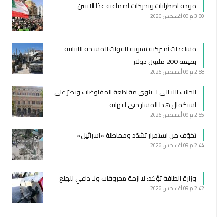
موجة اضطرابات وتحركات اجتماعية غدًا الاثنين
3:00 م
09 أغسطس 2026
مساعدات أميركية سنوية للقوات المسلحة اللبنانية
بقيمة 200 مليون دولار
2:58 م
09 أغسطس 2026
الجانب اللبناني لا ينوي مقاطعة المفاوضات ويصرّ على
استكمال هذا المسار حتى النهاية
2:55 م
09 أغسطس 2026
تخوّف من استمرار تشدّد ومماطلة «اسرائيل»
2:44 م
09 أغسطس 2026
وزارة الطاقة تؤكد: لا ازمة محروقات ولا داعي للهلع
2:42 م
09 أغسطس 2026