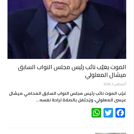
الموت يغيّب نائب رئيس مجلس النواب السابق
ميشال المعلولي
أغسطس 5, 2026
غيّب الموت نائب رئيس مجلس النواب السابق المحامي ميشال
عيسى المعلولي، ويُحتفل بالصلاة لراحة نفسه…
WhatsApp
Twitter
Facebook