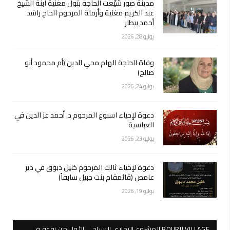
مدينة صور شيّعت الحاجة بتول مغنية ابنة الشيخ
عبد الكريم مغنية وأرملة المرحوم الحاج راشد
أحمد بيطار
يوليو 28, 2026
وفاة الحاجة الهام محي الدين (أم محمود أبو
صالح)
يوليو 24, 2026
دعوة لإحياء اسبوع المرحوم د. أحمد عز الدين في
العباسية
يوليو 23, 2026
دعوة لإحياء ثالث المرحوم خليل دبوق في دير
عامص (قائمقام بنت جبيل سابقاً)
يوليو 19, 2026
BOURJI VILLAGE المشروع التجاري السياحي الأول من نوعه في