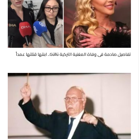
تفاصيل صادمة في وفاة المغنية التركية Güllü.. ابنتها قتلتها عمداً