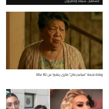
مشاهير.. سينما وتلفزيون
وفاة نجمة “سبايدر مان” ماري ريفيرا عن 82 عامًا