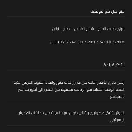
للتواصل مع موقعنا
مبنى صوت الفرح – شارع القدس – صور – لبنان
هاتف : 130 742 7 961+ / 139 742 7 961+ لبنان
الأكثر قراءة
رئيس نادي الأنصار النائب نبيل بدر زار بلدية صور واتحاد الجنوب الفرعي لكرة
القدم: توجيه الشباب نحو الرياضة يحميهم من الانجرار إلى أمور قد تضر
بالمجتمع
الجيش: تفكيك صواريخ وقنابل طيران غير منفجرة من مخلفات العدوان
الإسرائيلي