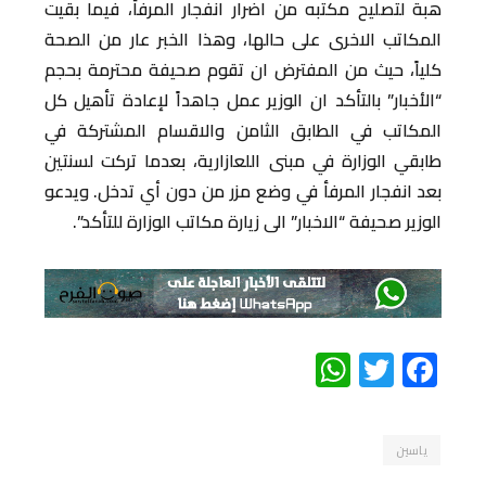
هبة لتصليح مكتبه من اضرار انفجار المرفأ، فيما بقيت
المكاتب الاخرى على حالها، وهذا الخبر عار من الصحة
كلياً، حيث من المفترض ان تقوم صحيفة محترمة بحجم
“الأخبار” بالتأكد ان الوزير عمل جاهداً لإعادة تأهيل كل
المكاتب في الطابق الثامن والاقسام المشتركة في
طابقي الوزارة في مبنى اللعازارية، بعدما تركت لسنتين
بعد انفجار المرفأ في وضع مزر من دون أي تدخل. ويدعو
الوزير صحيفة “الاخبار” الى زيارة مكاتب الوزارة للتأكد”.
WhatsApp
Twitter
Facebook
ياسين