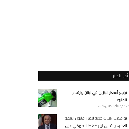
أخر الأخبار
تراجع أسعار البنزين في لبنان وارتفاع
المازوت
12 م
07 أغسطس 2026
بو صعب: هناك جدية لاقرار قانون العفو
العام…ونتمنى ان يضغط الاميركي على