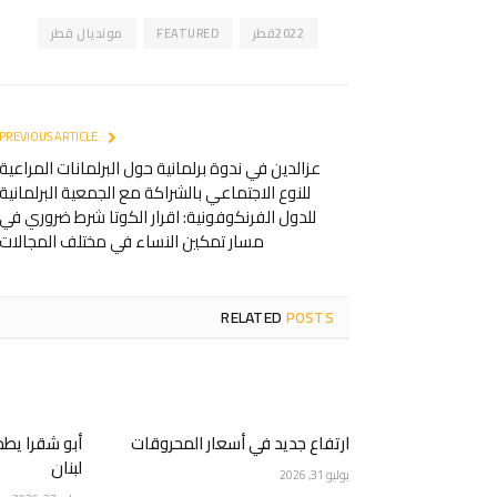
2022قطر
FEATURED
مونديال قطر
PREVIOUS ARTICLE
عزالدين في ندوة برلمانية حول البرلمانات المراعية
للنوع الاجتماعي بالشراكة مع الجمعية البرلمانية
للدول الفرنكوفونية: اقرار الكوتا شرط ضروري في
مسار تمكين النساء في مختلف المجالات
RELATED
POSTS
ارتفاع جديد في أسعار المحروقات
أبو شقرا يطمئ
لبنان
يوليو 31, 2026