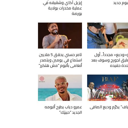
لبوم جديد
إيزيل آكاي وشقيقه في
عملية مخدرات بولاية
بورصة
و«وديع» مجدداً.. أول
تامر حسني يحقق 5 ملايين
ليق لجورج وسوف بعد
استماع في يومين ويتصدر
ادة حفيده
أنغامي بألبوم “مش هتكرر”
ياف” يكرّم وديع الصافي
عمرو دياب يطرح ألبومه
الجديد “حبيتِك”