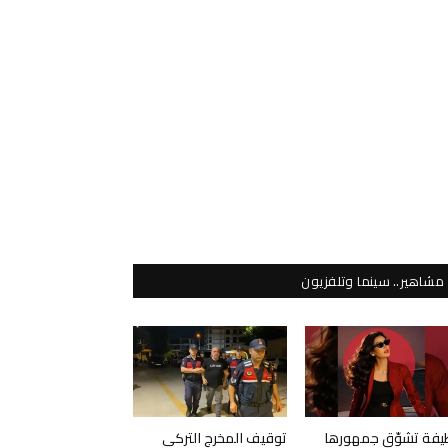
مشاهير.. سينما وتلفزيون
يفة تشوّق جمهورها
توقيف المخرج التركي