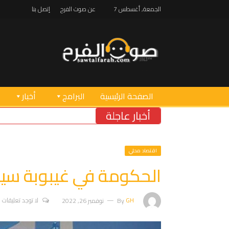
الجمعة, أغسطس 7
عن صوت الفرح
إتصل بنا
الصفحة الرئيسية
البرامج
أخبار
أخبار عاجلة
بو صعب: ه
اقتصاد محلي
الحكومة في غيبوبة سيا
GH
By
نوفمبر 26, 2022
لا توجد تعليقات