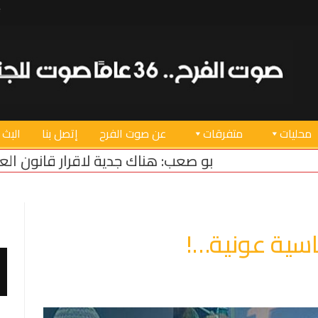
محليات
متفرقات
عن صوت الفرح
إتصل بنا
البث 
ناك جدية لاقرار قانون العفو العام…ونتمنى ان يضغط 
سية عونية…!