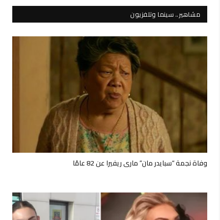
مشاهير.. سينما وتلفزيون
وفاة نجمة “سبايدر مان” ماري ريفيرا عن 82 عامًا