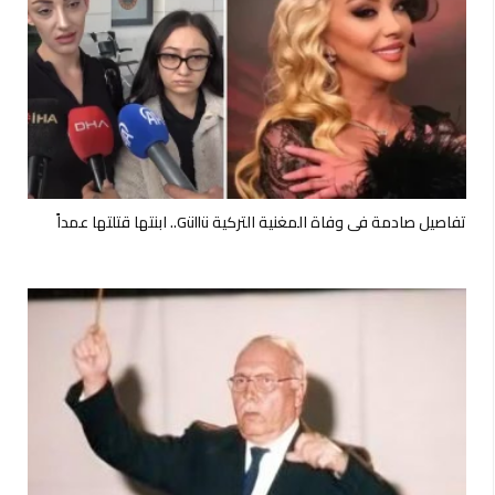
تفاصيل صادمة في وفاة المغنية التركية Güllü.. ابنتها قتلتها عمداً