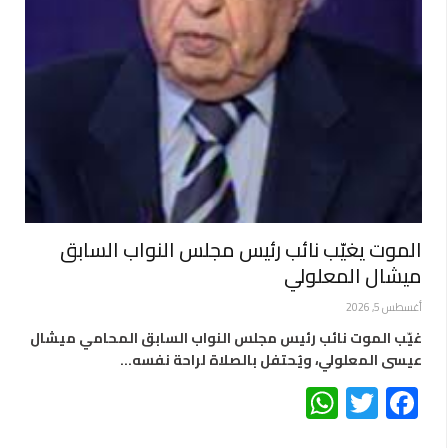
الموت يغيّب نائب رئيس مجلس النواب السابق
ميشال المعلولي
أغسطس 5, 2026
غيّب الموت نائب رئيس مجلس النواب السابق المحامي ميشال
عيسى المعلولي، ويُحتفل بالصلاة لراحة نفسه…
WhatsApp
Twitter
Facebook