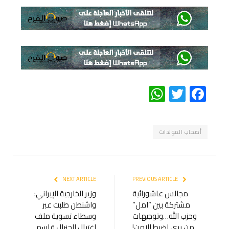
WhatsApp
Twitter
Facebook
أصحاب المولدات
NEXT ARTICLE
PREVIOUS ARTICLE
مجالس عاشورائية
وزير الخارجية الإيراني:
مشتركة بين “امل”
واشنطن طلبت عبر
وحزب الله…وتوجيهات
وسطاء تسوية ملف
من بري لضبط الامن!
اغتيال الجنرال قاسم