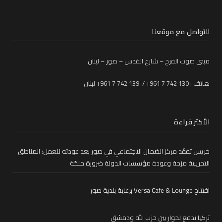
للتواصل مع موقعنا
مبنى صوت الفرح – شارع القدس – صور – لبنان
هاتف : 130 742 7 961+ / 139 742 7 961+ لبنان
الأكثر قراءة
خريس تفقّد مركز الضمان الاجتماعي في صور بعد عودته للعمل: المناطق
التجريبية مزحة وعودة مؤسسات الدولة ضرورة ملحّة
افتتاح Versa Cafe & Lounge برعاية بلدية صور
تركيا تدفع لحوار بين حزب الله ودمشق