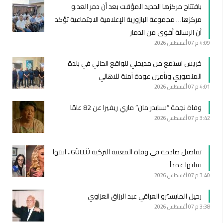
بافتتاح مركزها الجديد المؤقت بعد أن دمر العد.و
مركزها… مجموعة البازورية الإعلامية الاجتماعية تؤكد
أن الرسالة أقوى من الدمار
4:09 م
07 أغسطس 2026
خريس استمع من مديحلي للواقع الحالي في بلدة
المنصوري وتأمين عودة آمنة للاهالي
4:01 م
07 أغسطس 2026
وفاة نجمة “سبايدر مان” ماري ريفيرا عن 82 عامًا
3:42 م
07 أغسطس 2026
تفاصيل صادمة في وفاة المغنية التركية GÜLLÜ.. ابنتها
قتلتها عمداً
3:40 م
07 أغسطس 2026
رحيل المايسترو العراقي عبد الرزاق العزاوي
3:38 م
07 أغسطس 2026