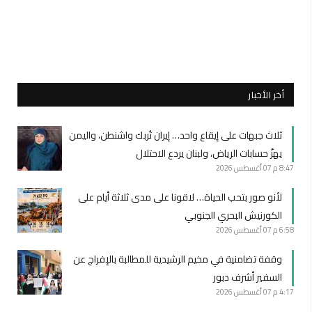
أخر الأخبار
ثلاث جبهات على إيقاع واحد… إيران تُربك واشنطن، واليمن
يهزّ حسابات الرياض، ولبنان يردع الاحتلال
8:47 م
07 أغسطس 2026
لأنو صور بتحب الحياة… لاقونا على مدى ثلاثة أيام على
الكورنيش البحري الجنوبي
6:58 م
07 أغسطس 2026
وقفة تضامنية في مخيم الرشيدية للمطالبة بالإفراج عن
السفير أشرف دبور
4:17 م
07 أغسطس 2026