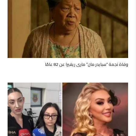
وفاة نجمة “سبايدر مان” ماري ريفيرا عن 82 عامًا