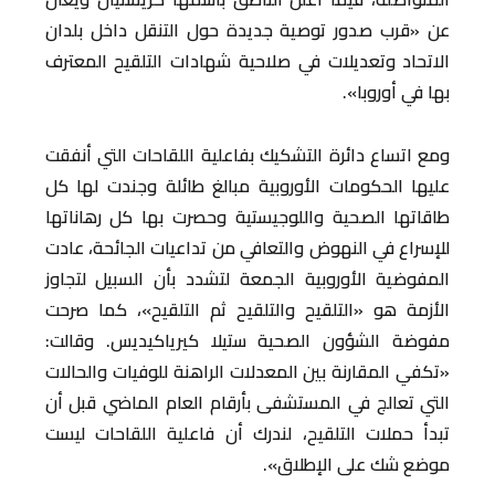
عن «قرب صدور توصية جديدة حول التنقل داخل بلدان
الاتحاد وتعديلات في صلاحية شهادات التلقيح المعترف
بها في أوروبا».
ومع اتساع دائرة التشكيك بفاعلية اللقاحات التي أنفقت
عليها الحكومات الأوروبية مبالغ طائلة وجندت لها كل
طاقاتها الصحية واللوجيستية وحصرت بها كل رهاناتها
للإسراع في النهوض والتعافي من تداعيات الجائحة، عادت
المفوضية الأوروبية الجمعة لتشدد بأن السبيل لتجاوز
الأزمة هو «التلقيح والتلقيح ثم التلقيح»، كما صرحت
مفوضة الشؤون الصحية ستيلا كيرياكيديس. وقالت:
«تكفي المقارنة بين المعدلات الراهنة للوفيات والحالات
التي تعالج في المستشفى بأرقام العام الماضي قبل أن
تبدأ حملات التلقيح، لندرك أن فاعلية اللقاحات ليست
موضع شك على الإطلاق».