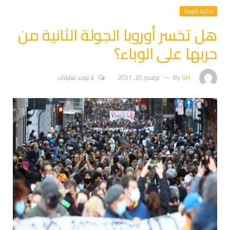
جائحة كورونا
هل تخسر أوروبا الجولة الثانية من
حربها على الوباء؟
GH
By
نوفمبر 20, 2021
لا توجد تعليقات