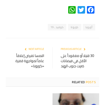
WhatsApp
Twitter
Facebook
أوروبا
كورونا
كوفيد ـ 19
NEXT ARTICLE
PREVIOUS ARTICLE
30 قتيلا أو مفقوداً على
النمسا تفرض إغلاقاً
الأقل في فيضانات
عاماً لمواجهة قفزة
ضربت جنوب الهند
«كورونا»
RELATED
POSTS