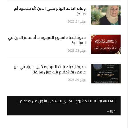
وفاة الحاجة الهام محي الدين (أم محمود أبو
صالح)
يوليو 24, 2026
دعوة لإحياء اسبوع المرحوم د. أحمد عز الدين في
العباسية
يوليو 23, 2026
دعوة لإحياء ثالث المرحوم خليل دبوق في دير
عامص (قائمقام بنت جبيل سابقاً)
يوليو 19, 2026
BOURJI VILLAGE المشروع التجاري السياحي الأول من نوعه في
صور…