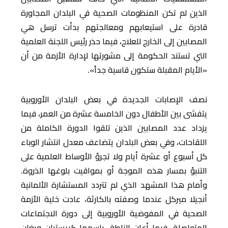
الذين لم تكن المنظومات الصحية في البلدان المجاورة
قادرة على استيعابهم ومعالجتهم بدأت ترسل هي
المصابين إلى الخارج للعلاج، فيما حذر رئيس اللجنة العلمية
التي تستند الحكومة إلى مشورتها لإدارة الأزمة من أن
«الأيام المقبلة ستكون قاسية جداً».
نصف الإصابات الجديدة في بعض البلدان الأوروبية
يتفشى بين الأطفال دون الخامسة عشرة من العمر، فيما
يزداد عدد المصابين الذين تلقوا الدورة الكاملة من
اللقاحات، وفي بعض البلدان يتضاعف معدل انتشار الوباء
كل أسبوع أو عشرة أيام ولا تجرؤ الأوساط العلمية على
التنبؤ بمسار هذه الموجة أو بمواقيت بلوغها الذروة.
وأمام هذا المشهد الذي لم تتردد المستشارة الألمانية
أنجيلا ميركل عندما وصفته بالكارثة، عادت خلية الأزمة
الصحية في المفوضية الأوروبية إلى دورة الاجتماعات
المتواصلة، فيما أعلن الناطق باسمها كريستيان ويغان