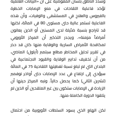
وشدد الناطق بلسان المفوضية على أن «البيانات العلمية
تؤكد فاعلية اللقاحات في منع الإصابات الخطرة
بالفيروس والعلاج في المستشفى والوفيات، وأن هذه
الفاعلية تستمر عالية حتى مستوى 80 في المائة، لكنها
قد تتراجع بنسبة ضئيلة لدى المسنين أو الذين يعانون
أمراضاً مزمنة». ويجدر التذكير أن المركز الأوروبي
لمكافحة الأمراض السارية والوقاية منها كان قد حذر
في تقرير تحليل المخاطر مطلع سبتمبر (أيلول) الماضي،
من أن تخفيف تدابير الوقاية والقيود الاجتماعية في
البلدان التي لم تبلغ نسبة تغطيتها اللقاحية 75 في المائة
سيؤدي إلى ارتفاع في عدد الإصابات حتى أواخر نوفمبر
(تشرين الثاني) كما يحصل حالياً. ونبه المركز حينها أن
الزيادة في الإصابات ستكون بين غير الملقحين أو الذين لم
يتلقوا الدورة الكاملة منها.
لكن الهلع الذي يسود السلطات الأوروبية من احتمال