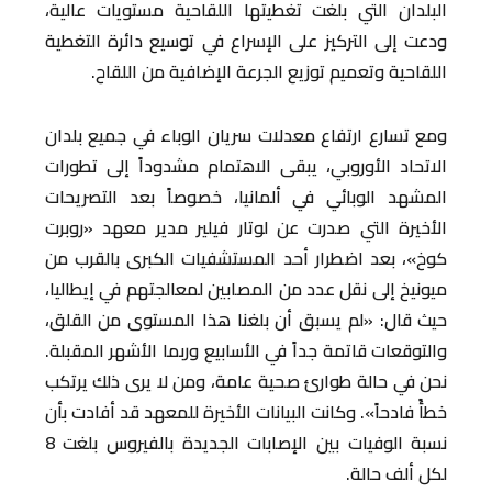
البلدان التي بلغت تغطيتها اللقاحية مستويات عالية،
ودعت إلى التركيز على الإسراع في توسيع دائرة التغطية
اللقاحية وتعميم توزيع الجرعة الإضافية من اللقاح.
ومع تسارع ارتفاع معدلات سريان الوباء في جميع بلدان
الاتحاد الأوروبي، يبقى الاهتمام مشدوداً إلى تطورات
المشهد الوبائي في ألمانيا، خصوصاً بعد التصريحات
الأخيرة التي صدرت عن لوتار فيلير مدير معهد «روبرت
كوخ»، بعد اضطرار أحد المستشفيات الكبرى بالقرب من
ميونيخ إلى نقل عدد من المصابين لمعالجتهم في إيطاليا،
حيث قال: «لم يسبق أن بلغنا هذا المستوى من القلق،
والتوقعات قاتمة جداً في الأسابيع وربما الأشهر المقبلة.
نحن في حالة طوارئ صحية عامة، ومن لا يرى ذلك يرتكب
خطأً فادحاً». وكانت البيانات الأخيرة للمعهد قد أفادت بأن
نسبة الوفيات بين الإصابات الجديدة بالفيروس بلغت 8
لكل ألف حالة.