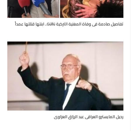
تفاصيل صادمة في وفاة المغنية التركية Güllü.. ابنتها قتلتها عمداً
رحيل المايسترو العراقي عبد الرزاق العزاوي