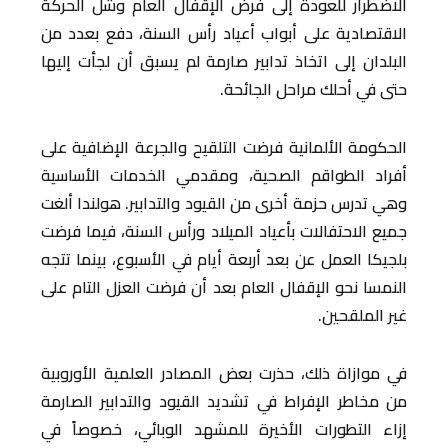
الاضطرار للعودة إلى فرض الإقفال العام وشل الحركة
الاقتصادية على أبواب أعياد رأس السنة، دفع بعدد من
البلدان إلى اتخاذ تدابير صارمة لم يسبق أن لجأت إليها
حتى في أحلك مراحل الجائحة.
الحكومة الألمانية فرضت التلقيح والجرعة الإضافية على
أفراد الطواقم الصحية، ومقدمي الخدمات الأساسية
وهي تدرس حزمة أخرى من القيود والتدابير. هولندا ألغت
جميع الاحتفالات بأعياد الميلاد ورأس السنة، فيما فرضت
بلجيكا العمل عن بعد أربعة أيام في الأسبوع، بينما تتجه
النمسا نحو الإقفال العام بعد أن فرضت العزل التام على
غير الملقحين.
في موازاة ذلك، حذرت بعض المصادر العلمية الأوروبية
من مخاطر الإفراط في تشديد القيود والتدابير الصارمة
إزاء التطورات الأخيرة للمشهد الوبائي، خصوصاً في