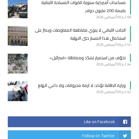
مساعدات أميركية سنوية للقوات المسلحة اللبنانية
بقيمة 200 مليون دولار
2:58 م
09 أغسطس 2026
الجانب اللبناني لا ينوي مقاطعة المفاوضات ويصرّ على
استكمال هذا المسار حتى النهاية
2:55 م
09 أغسطس 2026
تخوّف من استمرار تشدّد ومماطلة «اسرائيل»
2:44 م
09 أغسطس 2026
وزارة الطاقة تؤكد: لا ازمة محروقات ولا داعي للهلع
2:42 م
09 أغسطس 2026
Like on Facebook
Follow on Twitter