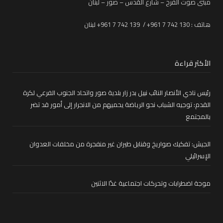
مبنى صوت الفرح – شارع القدس – صور – لبنان
هاتف : 130 742 7 961+ / 139 742 7 961+ لبنان
الأكثر قراءة
رئيس نادي الأنصار النائب نبيل بدر زار بلدية صور واتحاد الجنوب الفرعي لكرة
القدم: توجيه الشباب نحو الرياضة يحميهم من الانجرار إلى أمور قد تضر
بالمجتمع
الجيش: تفكيك صواريخ وقنابل طيران غير منفجرة من مخلفات العدوان
الإسرائيلي
موجة اضطرابات وتحركات اجتماعية غدًا الاثنين