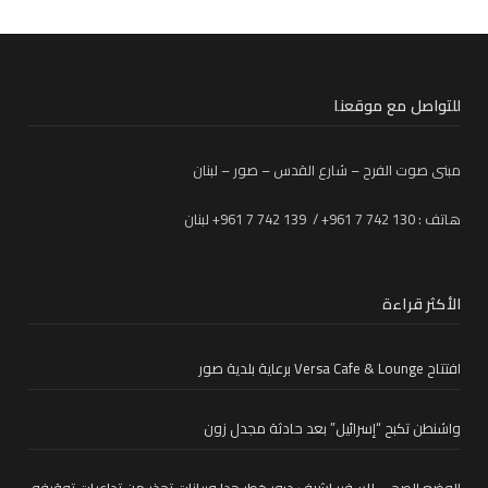
للتواصل مع موقعنا
مبنى صوت الفرح – شارع القدس – صور – لبنان
هاتف : 130 742 7 961+ / 139 742 7 961+ لبنان
الأكثر قراءة
افتتاح Versa Cafe & Lounge برعاية بلدية صور
واشنطن تكبح “إسرائيل” بعد حادثة مجدل زون