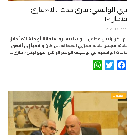
بري الواقعي: قارئ حدث… لا «قارئ
فنجان»!
نوفمبر 17, 2025
لم يكن رئيس مجلس النواب نبيه بري متفائلاً أو متشائماً خلال
لقائه مجلس نقابة محرّري الصحافة، بل كان واقعياً إلى أقصى
درجات الواقعية في توصيفه الوضع الراهن. فهو ليس «قارئ…
WhatsApp
Twitter
Facebook
مقالات