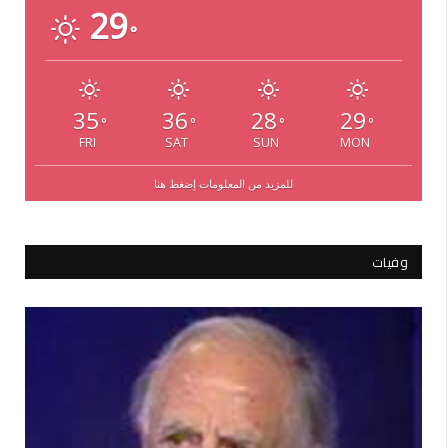
29
°
35
36
28
29
°
°
°
°
FRI
SAT
SUN
MON
للمزيد من المعلومات إضغط هنا
وفيات