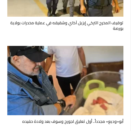
توقيف المخرج التركي إيزيل آكاي وشقيقه في عملية مخدرات بولاية
بورصة
أبو«وديع» مجدداً.. أول تعليق لجورج وسوف بعد ولادة حفيده