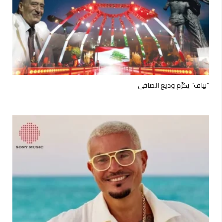
“بياف” يكرّم وديع الصافي