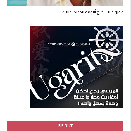
عمرو دياب يطرح ألبومه الجديد “حبيتِك”
BEIRUT