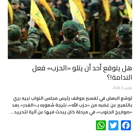
هل يتوقع أحد أن يتلو «الحزب» فعل
الندامة!؟
مارس 5, 2026
توسّع البعض في تفسير موقف رئيس مجلس النواب نبيه بري
بالتعبير عن غضبه من «حزب الله»، نتيجة شعوره بـ»الغدر» بعد
«صواريخ الجنوب»، في مرحلة كان يبحث فيها عن آلية لتحييد…
WhatsApp
Twitter
Facebook