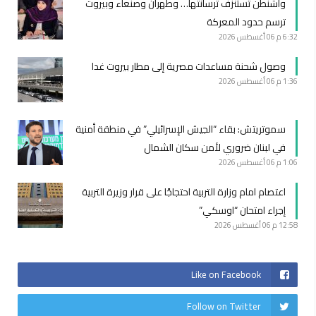
واشنطن تستنزف ترسانتها… وطهران وصنعاء وبيروت
ترسم حدود المعركة
6:32 م
06 أغسطس 2026
وصول شحنة مساعدات مصرية إلى مطار بيروت غدا
1:36 م
06 أغسطس 2026
سموتريتش: بقاء “الجيش الإسرائيلي” في منطقة أمنية
في لبنان ضروري لأمن سكان الشمال
1:06 م
06 أغسطس 2026
اعتصام امام وزارة التربية احتجاجًا على قرار وزيرة التربية
إجراء امتحان “اوسكي”
12:58 م
06 أغسطس 2026
Like on Facebook
Follow on Twitter