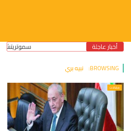
أخبار عاجلة
سموتريتش: بقاء “الج
BROWSING:
نبيه بري
مقالات