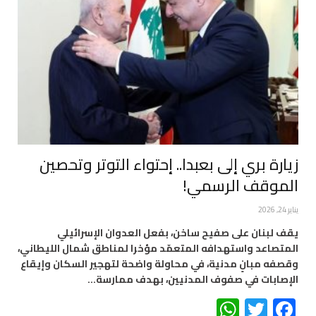
زيارة بري إلى بعبدا.. إحتواء التوتر وتحصين
الموقف الرسمي!
يناير 24, 2026
يقف لبنان على صفيح ساخن، بفعل العدوان الإسرائيلي
المتصاعد واستهدافه المتعمّد مؤخرا لمناطق شمال الليطاني،
وقصفه مبانٍ مدنية، في محاولة واضحة لتهجير السكان وإيقاع
الإصابات في صفوف المدنيين، بهدف ممارسة…
WhatsApp
Twitter
Facebook