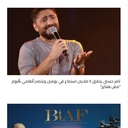
تامر حسني يحقق 5 ملايين استماع في يومين ويتصدر أنغامي بألبوم
“مش هتكرر”