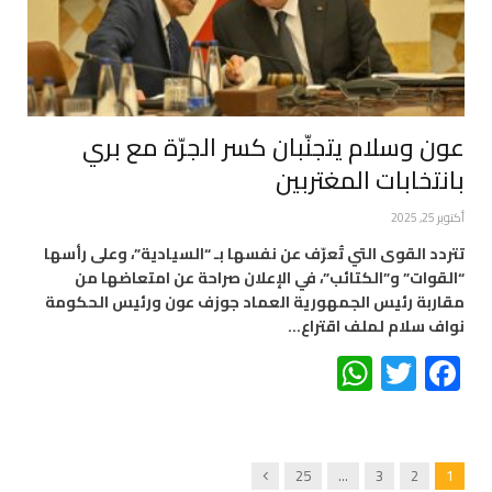
عون وسلام يتجنّبان كسر الجرّة مع بري
بانتخابات المغتربين
أكتوبر 25, 2025
تتردد القوى التي تُعرّف عن نفسها بـ “السيادية”، وعلى رأسها
“القوات” و”الكتائب”، في الإعلان صراحة عن امتعاضها من
مقاربة رئيس الجمهورية العماد جوزف عون ورئيس الحكومة
نواف سلام لملف اقتراع…
WhatsApp
Twitter
Facebook
Next
25
…
3
2
1