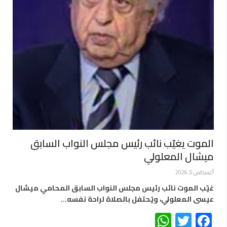
الموت يغيّب نائب رئيس مجلس النواب السابق
ميشال المعلولي
أغسطس 5, 2026
غيّب الموت نائب رئيس مجلس النواب السابق المحامي ميشال
عيسى المعلولي، ويُحتفل بالصلاة لراحة نفسه…
WhatsApp
Twitter
Facebook