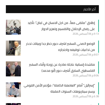
أخر الأخبار
إطلاق “ملتقى معاً.. من اجل الانسان في لبنان”: تأكيد
على رفض الإحتلال والتقسيم وتعزيز الحوار
9:13 م
06 أغسطس 2026
الوضع الصحي للسفير اشرف دبور خطر جدا وبيانات تحذر
من تداعيات توقيفه واحتجازه
8:07 م
06 أغسطس 2026
مناشدة إنسانية عاجلة صادرة عن زوجة وأبناء السفير
الفلسطيني السابق أشرف دبور (أبو محمد)
8:06 م
06 أغسطس 2026
“إسرائيل” أمام “العاصفة الكاملة”: مؤتمر الأمن القومي
يرسم سيناريوهات السنوات المقبلة
6:38 م
06 أغسطس 2026