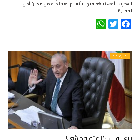
لـ«حزب الله»، تبلغه فيها بأنه لم يعد لديه من مكان آمن
لحماية…
WhatsApp
Twitter
Facebook
أخبار عاجلة
بري قال كلمته ومشى!