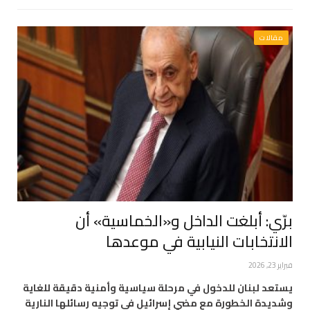
مقالات
برّي: أبلغت الداخل و«الخماسية» أن
الانتخابات النيابية في موعدها
فبراير 23, 2026
يستعد لبنان للدخول في مرحلة سياسية وأمنية دقيقة للغاية
وشديدة الخطورة مع مضي إسرائيل في توجيه رسائلها النارية