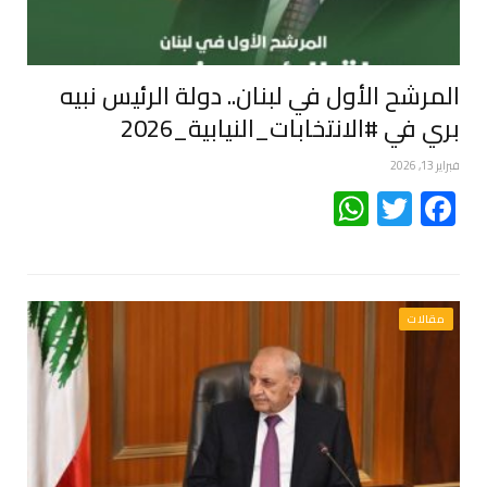
المرشح الأول في لبنان.. دولة الرئيس نبيه
بري في #الانتخابات_النيابية_2026
فبراير 13, 2026
WhatsApp
Twitter
Facebook
مقالات