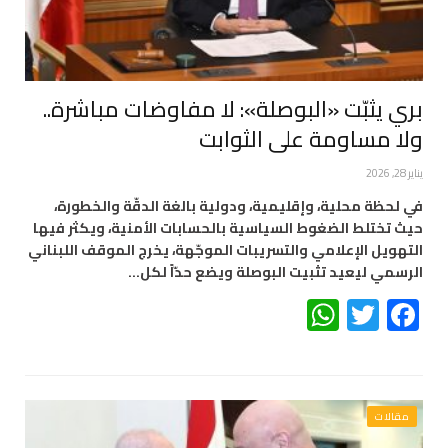
بري يثبّت «البوصلة»: لا مفاوضات مباشرة..
ولا مساومة على الثوابت
يناير 28, 2026
في لحظة محلية، وإقليمية، ودولية بالغة الدقّة والخطورة،
حيث تختلط الضغوط السياسية بالحسابات الأمنية، ويكثر فيها
التهويل الإعلامي والتسريبات الموجّهة، يخرج الموقف اللبناني
الرسمي ليعيد تثبيت البوصلة ويضع حدّاً لكل…
WhatsApp
Twitter
Facebook
مقالات