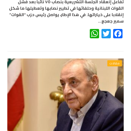
تفاعل إنعقاد الجلسة التشريعية بنصاب ٧٥ نائبا بعد فشل
القوات اللبنانية وحلفائها في تطيير نصابها وتعطيلها ما شكل
إنقلابا على خياراتها. في هذا الإطار، يواصل رئيس حزب “القوات”
سمير جعجع…
WhatsApp
Twitter
Facebook
مقالات